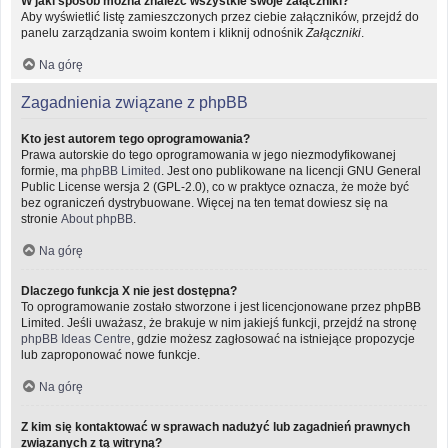
W jaki sposób można znaleźć wszystkie swoje załączniki?
Aby wyświetlić listę zamieszczonych przez ciebie załączników, przejdź do
panelu zarządzania swoim kontem i kliknij odnośnik
Załączniki
.
Na górę
Zagadnienia związane z phpBB
Kto jest autorem tego oprogramowania?
Prawa autorskie do tego oprogramowania w jego niezmodyfikowanej
formie, ma
phpBB Limited
. Jest ono publikowane na licencji GNU General
Public License wersja 2 (GPL-2.0), co w praktyce oznacza, że może być
bez ograniczeń dystrybuowane. Więcej na ten temat dowiesz się na
stronie
About phpBB
.
Na górę
Dlaczego funkcja X nie jest dostępna?
To oprogramowanie zostało stworzone i jest licencjonowane przez phpBB
Limited. Jeśli uważasz, że brakuje w nim jakiejś funkcji, przejdź na stronę
phpBB Ideas Centre
, gdzie możesz zagłosować na istniejące propozycje
lub zaproponować nowe funkcje.
Na górę
Z kim się kontaktować w sprawach nadużyć lub zagadnień prawnych
związanych z tą witryną?