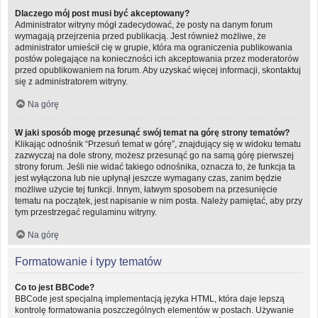
Dlaczego mój post musi być akceptowany?
Administrator witryny mógł zadecydować, że posty na danym forum
wymagają przejrzenia przed publikacją. Jest również możliwe, że
administrator umieścił cię w grupie, która ma ograniczenia publikowania
postów polegające na konieczności ich akceptowania przez moderatorów
przed opublikowaniem na forum. Aby uzyskać więcej informacji, skontaktuj
się z administratorem witryny.
Na górę
W jaki sposób mogę przesunąć swój temat na górę strony tematów?
Klikając odnośnik “Przesuń temat w górę”, znajdujący się w widoku tematu
zazwyczaj na dole strony, możesz przesunąć go na samą górę pierwszej
strony forum. Jeśli nie widać takiego odnośnika, oznacza to, że funkcja ta
jest wyłączona lub nie upłynął jeszcze wymagany czas, zanim będzie
możliwe użycie tej funkcji. Innym, łatwym sposobem na przesunięcie
tematu na początek, jest napisanie w nim posta. Należy pamiętać, aby przy
tym przestrzegać regulaminu witryny.
Na górę
Formatowanie i typy tematów
Co to jest BBCode?
BBCode jest specjalną implementacją języka HTML, która daje lepszą
kontrolę formatowania poszczególnych elementów w postach. Używanie