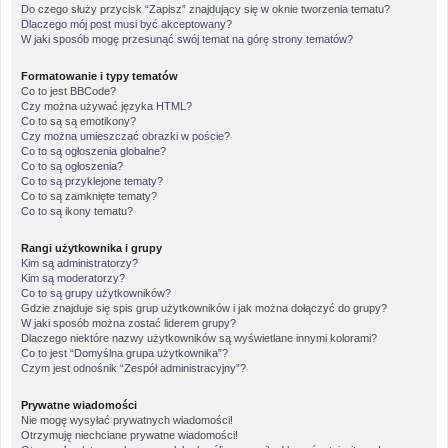
Do czego służy przycisk “Zapisz” znajdujący się w oknie tworzenia tematu?
Dlaczego mój post musi być akceptowany?
W jaki sposób mogę przesunąć swój temat na górę strony tematów?
Formatowanie i typy tematów
Co to jest BBCode?
Czy można używać języka HTML?
Co to są są emotikony?
Czy można umieszczać obrazki w poście?
Co to są ogłoszenia globalne?
Co to są ogłoszenia?
Co to są przyklejone tematy?
Co to są zamknięte tematy?
Co to są ikony tematu?
Rangi użytkownika i grupy
Kim są administratorzy?
Kim są moderatorzy?
Co to są grupy użytkowników?
Gdzie znajduje się spis grup użytkowników i jak można dołączyć do grupy?
W jaki sposób można zostać liderem grupy?
Dlaczego niektóre nazwy użytkowników są wyświetlane innymi kolorami?
Co to jest “Domyślna grupa użytkownika”?
Czym jest odnośnik “Zespół administracyjny”?
Prywatne wiadomości
Nie mogę wysyłać prywatnych wiadomości!
Otrzymuję niechciane prywatne wiadomości!