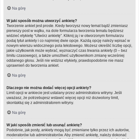
Na górę
W jaki sposób można utworzyć ankietę?
Tworzenie ankiet jest proste. Kiedy tworzysz nowy temat bądź zmieniasz
pierwszy post w wątku, na dole formularza tworzenia tematu będziesz
widzieć etykietę “Utwórz ankietę”. Kliknij ją i w otworzonym formularzu
podaj tytuł ankiety i co najmniej dwie opcje. Każdą opcję należy wpisać w
nowym wierszu widocznego pola tekstowego. Możesz określić liczbę opcji,
jakie użytkownik może wybrać, wyznaczyć czas trwania ankiety (0 – bez
limitu czasowego), a także umożliwić użytkownikom zmianę wcześniej
oddanego głosu. Jeśli nie widzisz etykiety, prawdopodobnie nie masz
uprawnień do tworzenia ankiet.
Na górę
Dlaczego nie można dodać więcej opcji ankiety?
Limit opcji w ankiecie jest ustalany przez administratora witryny. Jeśli
uważasz, że potrzebujesz wstawić więcej opcji niż dozwolony limit,
skontaktuj się z administratorem witryny.
Na górę
W jaki sposób zmienić lub usunąć ankietę?
Podobnie, jak posty, ankiety mogą być zmieniane tylko przez ich autorów,
moderatorów lub administratorów. Aby zmienić ankietę, należy dokonać