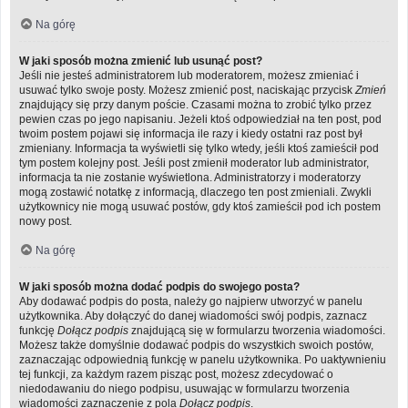
Na górę
W jaki sposób można zmienić lub usunąć post?
Jeśli nie jesteś administratorem lub moderatorem, możesz zmieniać i
usuwać tylko swoje posty. Możesz zmienić post, naciskając przycisk
Zmień
znajdujący się przy danym poście. Czasami można to zrobić tylko przez
pewien czas po jego napisaniu. Jeżeli ktoś odpowiedział na ten post, pod
twoim postem pojawi się informacja ile razy i kiedy ostatni raz post był
zmieniany. Informacja ta wyświetli się tylko wtedy, jeśli ktoś zamieścił pod
tym postem kolejny post. Jeśli post zmienił moderator lub administrator,
informacja ta nie zostanie wyświetlona. Administratorzy i moderatorzy
mogą zostawić notatkę z informacją, dlaczego ten post zmieniali. Zwykli
użytkownicy nie mogą usuwać postów, gdy ktoś zamieścił pod ich postem
nowy post.
Na górę
W jaki sposób można dodać podpis do swojego posta?
Aby dodawać podpis do posta, należy go najpierw utworzyć w panelu
użytkownika. Aby dołączyć do danej wiadomości swój podpis, zaznacz
funkcję
Dołącz podpis
znajdującą się w formularzu tworzenia wiadomości.
Możesz także domyślnie dodawać podpis do wszystkich swoich postów,
zaznaczając odpowiednią funkcję w panelu użytkownika. Po uaktywnieniu
tej funkcji, za każdym razem pisząc post, możesz zdecydować o
niedodawaniu do niego podpisu, usuwając w formularzu tworzenia
wiadomości zaznaczenie z pola
Dołącz podpis
.