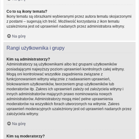
Co to są ikony tematu?
Ikony tematu są obrazkami wybieranymi przez autora tematu skojarzonymi
z postami – sugerują ich treść. Możliwość korzystania z ikon tematu
uzależniona jest od uprawnień nadanych przez administratora witryny.
Na górę
Rangi użytkownika i grupy
Kim są administratorzy?
Administratorzy są użytkownikami albo też grupami użytkowników
posiadającymi najwyższy poziom uprawnień kontrolnych całej witryny.
Mogą oni kontrolować wszystkie zagadnienia związane z
funkcjonowaniem witryny włącznie z nadawaniem uprawnień,
blokowaniem użytkowników, tworzeniem grup użytkowników lub
moderatorów itp. Zakres ich uprawnień zależy od założyciela witryny i
innych administratorów mających prawo nominowania nowych
administratorów. Administratorzy mogą mieć pełne uprawnienia
moderatorów na wszystkich forach utworzonych na witrynie. Zakres
uprawnień moderacyjnych uzależniony jest od uprawnień nadanych przez
założyciela witryny.
Na górę
Kim są moderatorzy?