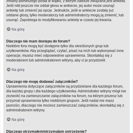
zmiany pierwszego posta w wątku, z którym zawsze związana jest ankieta.
Jeśli nikt jeszcze nie oddał głosu w ankiecie, jej autor może usunąć
ankietę lub zmienić jej opcje. Jednakże, jeśli w ankiecie zostały już
oddane głosy, tylko moderatorzy lub administratorzy mogą ją zmienić, lub
usunąć. Zapobiega to modyfikowaniu ankiety w czasie jej trwania.
Na górę
Dlaczego nie mam dostępu do forum?
Niektóre fora mogą być dostępne tylko dla określonych grup lub
użytkowników. Aby przeglądać, czytać, pisać na nich lub wykonywać inne
operacje, musisz mieć odpowiednie uprawnienia. Skontaktuj się z
moderatorem lub administratorem witryny, aby ci je przydzielił.
Na górę
Dlaczego nie mogę dodawać załączników?
Uprawnienia dotyczące załączników są przydzielane dla każdego forum,
dla każdej grupy i dla każdego użytkownika. Administrator witryny mógł nie
zezwolić na zamieszczanie załączników na forum, na którym piszesz lub
przyznał uprawnienia tylko niektórym grupom. Jeśli nadal nie masz
jasności, dlaczego nie możesz zamieszczać załączników, skontaktuj się z
administratorem witryny.
Na górę
Dlaczego otrzymałem/otrzymałam ostrzeżenie?