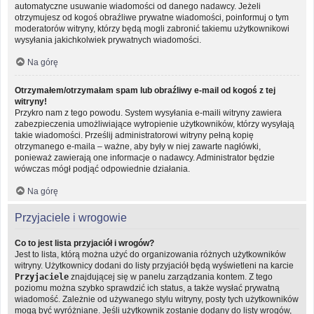
automatyczne usuwanie wiadomości od danego nadawcy. Jeżeli
otrzymujesz od kogoś obraźliwe prywatne wiadomości, poinformuj o tym
moderatorów witryny, którzy będą mogli zabronić takiemu użytkownikowi
wysyłania jakichkolwiek prywatnych wiadomości.
Na górę
Otrzymałem/otrzymałam spam lub obraźliwy e-mail od kogoś z tej
witryny!
Przykro nam z tego powodu. System wysyłania e-maili witryny zawiera
zabezpieczenia umożliwiające wytropienie użytkowników, którzy wysyłają
takie wiadomości. Prześlij administratorowi witryny pełną kopię
otrzymanego e-maila – ważne, aby były w niej zawarte nagłówki,
ponieważ zawierają one informacje o nadawcy. Administrator będzie
wówczas mógł podjąć odpowiednie działania.
Na górę
Przyjaciele i wrogowie
Co to jest lista przyjaciół i wrogów?
Jest to lista, którą można użyć do organizowania różnych użytkowników
witryny. Użytkownicy dodani do listy przyjaciół będą wyświetleni na karcie
Przyjaciele
znajdującej się w panelu zarządzania kontem. Z tego
poziomu można szybko sprawdzić ich status, a także wysłać prywatną
wiadomość. Zależnie od używanego stylu witryny, posty tych użytkowników
mogą być wyróżniane. Jeśli użytkownik zostanie dodany do listy wrogów,