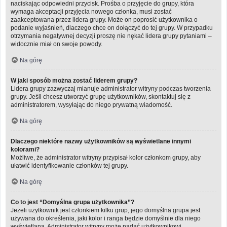
naciskając odpowiedni przycisk. Prośba o przyjęcie do grupy, która
wymaga akceptacji przyjęcia nowego członka, musi zostać
zaakceptowana przez lidera grupy. Może on poprosić użytkownika o
podanie wyjaśnień, dlaczego chce on dołączyć do tej grupy. W przypadku
otrzymania negatywnej decyzji proszę nie nękać lidera grupy pytaniami –
widocznie miał on swoje powody.
Na górę
W jaki sposób można zostać liderem grupy?
Lidera grupy zazwyczaj mianuje administrator witryny podczas tworzenia
grupy. Jeśli chcesz utworzyć grupę użytkowników, skontaktuj się z
administratorem, wysyłając do niego prywatną wiadomość.
Na górę
Dlaczego niektóre nazwy użytkowników są wyświetlane innymi
kolorami?
Możliwe, że administrator witryny przypisał kolor członkom grupy, aby
ułatwić identyfikowanie członków tej grupy.
Na górę
Co to jest “Domyślna grupa użytkownika”?
Jeżeli użytkownik jest członkiem kilku grup, jego domyślna grupa jest
używana do określenia, jaki kolor i ranga będzie domyślnie dla niego
wyświetlana. Administrator witryny może nadać użytkownikowi