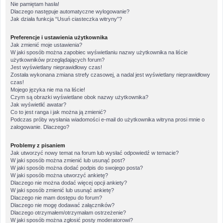
Nie pamiętam hasła!
Dlaczego następuje automatyczne wylogowanie?
Jak działa funkcja “Usuń ciasteczka witryny”?
Preferencje i ustawienia użytkownika
Jak zmienić moje ustawienia?
W jaki sposób można zapobiec wyświetlaniu nazwy użytkownika na liście
użytkowników przeglądających forum?
Jest wyświetlany nieprawidłowy czas!
Została wykonana zmiana strefy czasowej, a nadal jest wyświetlany nieprawidłowy
czas!
Mojego języka nie ma na liście!
Czym są obrazki wyświetlane obok nazwy użytkownika?
Jak wyświetlić awatar?
Co to jest ranga i jak można ją zmienić?
Podczas próby wysłania wiadomości e-mail do użytkownika witryna prosi mnie o
zalogowanie. Dlaczego?
Problemy z pisaniem
Jak utworzyć nowy temat na forum lub wysłać odpowiedź w temacie?
W jaki sposób można zmienić lub usunąć post?
W jaki sposób można dodać podpis do swojego posta?
W jaki sposób można utworzyć ankietę?
Dlaczego nie można dodać więcej opcji ankiety?
W jaki sposób zmienić lub usunąć ankietę?
Dlaczego nie mam dostępu do forum?
Dlaczego nie mogę dodawać załączników?
Dlaczego otrzymałem/otrzymałam ostrzeżenie?
W jaki sposób można zgłosić posty moderatorowi?