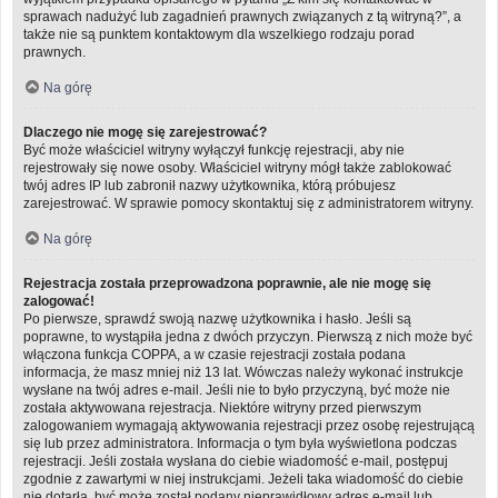
sprawach nadużyć lub zagadnień prawnych związanych z tą witryną?”, a
także nie są punktem kontaktowym dla wszelkiego rodzaju porad
prawnych.
Na górę
Dlaczego nie mogę się zarejestrować?
Być może właściciel witryny wyłączył funkcję rejestracji, aby nie
rejestrowały się nowe osoby. Właściciel witryny mógł także zablokować
twój adres IP lub zabronił nazwy użytkownika, którą próbujesz
zarejestrować. W sprawie pomocy skontaktuj się z administratorem witryny.
Na górę
Rejestracja została przeprowadzona poprawnie, ale nie mogę się
zalogować!
Po pierwsze, sprawdź swoją nazwę użytkownika i hasło. Jeśli są
poprawne, to wystąpiła jedna z dwóch przyczyn. Pierwszą z nich może być
włączona funkcja COPPA, a w czasie rejestracji została podana
informacja, że masz mniej niż 13 lat. Wówczas należy wykonać instrukcje
wysłane na twój adres e-mail. Jeśli nie to było przyczyną, być może nie
została aktywowana rejestracja. Niektóre witryny przed pierwszym
zalogowaniem wymagają aktywowania rejestracji przez osobę rejestrującą
się lub przez administratora. Informacja o tym była wyświetlona podczas
rejestracji. Jeśli została wysłana do ciebie wiadomość e-mail, postępuj
zgodnie z zawartymi w niej instrukcjami. Jeżeli taka wiadomość do ciebie
nie dotarła, być może został podany nieprawidłowy adres e-mail lub