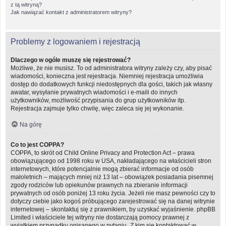
z tą witryną?
Jak nawiązać kontakt z administratorem witryny?
Problemy z logowaniem i rejestracją
Dlaczego w ogóle muszę się rejestrować?
Możliwe, że nie musisz. To od administratora witryny zależy czy, aby pisać
wiadomości, konieczna jest rejestracja. Niemniej rejestracja umożliwia
dostęp do dodatkowych funkcji niedostępnych dla gości, takich jak własny
awatar, wysyłanie prywatnych wiadomości i e-maili do innych
użytkowników, możliwość przypisania do grup użytkowników itp.
Rejestracja zajmuje tylko chwilę, więc zaleca się jej wykonanie.
Na górę
Co to jest COPPA?
COPPA, to skrót od Child Online Privacy and Protection Act – prawa
obowiązującego od 1998 roku w USA, nakładającego na właścicieli stron
internetowych, które potencjalnie mogą zbierać informacje od osób
małoletnich – mających mniej niż 13 lat – obowiązek posiadania pisemnej
zgody rodziców lub opiekunów prawnych na zbieranie informacji
prywatnych od osób poniżej 13 roku życia. Jeżeli nie masz pewności czy to
dotyczy ciebie jako kogoś próbującego zarejestrować się na danej witrynie
internetowej – skontaktuj się z prawnikiem, by uzyskać wyjaśnienie. phpBB
Limited i właściciele tej witryny nie dostarczają pomocy prawnej z
wyjątkiem przypadku opisanego w pytaniu „Z kim się kontaktować w