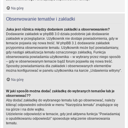
Na górę
Obserwowanie tematów i zakładki
Jaka jest różnica między dodaniem zakładki a obserwowaniem?
Dodawanie zakładek w phpBB 3.0 działa podobnie jak dodawanie
zakładek w przeglądarce. Użytkownik nie dostaje powiadomienia, gdy w
temacie pojawia się nowa treść. W phpBB 3.1 dodawanie zakładek
przypomina obserwowanie tematu. Użytkownik może być powiadamiany,
gdy nastąpi aktualizacja tematu oznaczonego zakładką. Funkcja
obserwowania powiadamia użytkownika – w wybrany przez niego sposób
– gdy w obserwowanym temacie bądź forum pojawiła się nowa treść.
Sposoby powiadamiania dla zakładek i obserwowanych elementów
można konfigurować w panelu użytkownika na karcie „Ustawienia witryny”.
Na górę
W jaki sposób można dodać zakładkę do wybranych tematów lub je
obserwować??
Aby dodać zakładkę do wybranego tematu lub go obserwować, należy
kliknąć odpowiedni odnośnik w menu “Narzędzia tematu” znajdujące się
na górze i na dole wątku.
Udzielenie odpowiedzi w temacie, gdy jest aktywna funkcja “Powiadamiaj
o opublikowaniu odpowiedzi” spowoduje włączenie obserwowania
tematu.