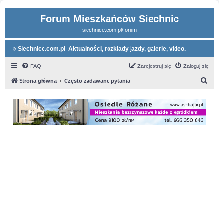
Forum Mieszkańców Siechnic
siechnice.com.pl/forum
Siechnice.com.pl: Aktualności, rozkłady jazdy, galerie, video.
FAQ
Zarejestruj się
Zaloguj się
S
Strona główna
Często zadawane pytania
z
u
k
a
j