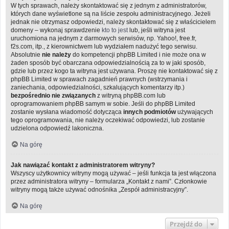
W tych sprawach, należy skontaktować się z jednym z administratorów,
których dane wyświetlone są na liście zespołu administracyjnego. Jeżeli
jednak nie otrzymasz odpowiedzi, należy skontaktować się z właścicielem
domeny – wykonaj sprawdzenie
kto to jest
lub, jeśli witryna jest
uruchomiona na jednym z darmowych serwisów, np. Yahoo!, free.fr,
f2s.com, itp., z kierownictwem lub wydziałem nadużyć tego serwisu.
Absolutnie
nie należy
do kompetencji phpBB Limited i nie może ona w
żaden sposób być obarczana odpowiedzialnością za to w jaki sposób,
gdzie lub przez kogo ta witryna jest używana. Proszę nie kontaktować się z
phpBB Limited w sprawach zagadnień prawnych (wstrzymania i
zaniechania, odpowiedzialności, szkalujących komentarzy itp.)
bezpośrednio nie związanych
z witryną phpBB.com lub
oprogramowaniem phpBB samym w sobie. Jeśli do phpBB Limited
zostanie wysłana wiadomość dotycząca
innych podmiotów
używających
tego oprogramowania, nie należy oczekiwać odpowiedzi, lub zostanie
udzielona odpowiedź lakoniczna.
Na górę
Jak nawiązać kontakt z administratorem witryny?
Wszyscy użytkownicy witryny mogą używać – jeśli funkcja ta jest włączona
przez administratora witryny – formularza „Kontakt z nami”. Członkowie
witryny mogą także używać odnośnika „Zespół administracyjny”.
Na górę
Przejdź do