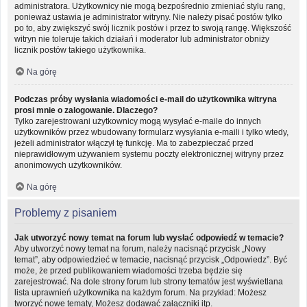
administratora. Użytkownicy nie mogą bezpośrednio zmieniać stylu rang,
ponieważ ustawia je administrator witryny. Nie należy pisać postów tylko
po to, aby zwiększyć swój licznik postów i przez to swoją rangę. Większość
witryn nie toleruje takich działań i moderator lub administrator obniży
licznik postów takiego użytkownika.
Na górę
Podczas próby wysłania wiadomości e-mail do użytkownika witryna
prosi mnie o zalogowanie. Dlaczego?
Tylko zarejestrowani użytkownicy mogą wysyłać e-maile do innych
użytkowników przez wbudowany formularz wysyłania e-maili i tylko wtedy,
jeżeli administrator włączył tę funkcję. Ma to zabezpieczać przed
nieprawidłowym używaniem systemu poczty elektronicznej witryny przez
anonimowych użytkowników.
Na górę
Problemy z pisaniem
Jak utworzyć nowy temat na forum lub wysłać odpowiedź w temacie?
Aby utworzyć nowy temat na forum, należy nacisnąć przycisk „Nowy
temat”, aby odpowiedzieć w temacie, nacisnąć przycisk „Odpowiedz”. Być
może, że przed publikowaniem wiadomości trzeba będzie się
zarejestrować. Na dole strony forum lub strony tematów jest wyświetlana
lista uprawnień użytkownika na każdym forum. Na przykład: Możesz
tworzyć nowe tematy, Możesz dodawać załączniki itp.