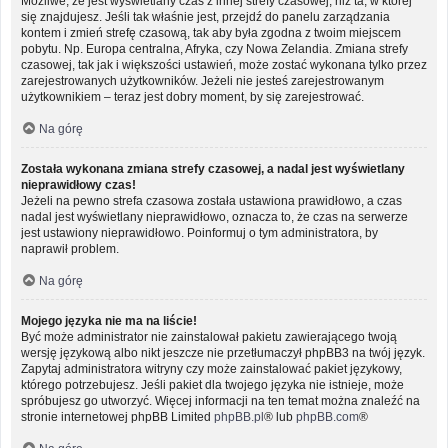
Możliwe, że jest wyświetlany czas z innej strefy czasowej, niż ta, w której
się znajdujesz. Jeśli tak właśnie jest, przejdź do panelu zarządzania
kontem i zmień strefę czasową, tak aby była zgodna z twoim miejscem
pobytu. Np. Europa centralna, Afryka, czy Nowa Zelandia. Zmiana strefy
czasowej, tak jak i większości ustawień, może zostać wykonana tylko przez
zarejestrowanych użytkowników. Jeżeli nie jesteś zarejestrowanym
użytkownikiem – teraz jest dobry moment, by się zarejestrować.
Na górę
Została wykonana zmiana strefy czasowej, a nadal jest wyświetlany
nieprawidłowy czas!
Jeżeli na pewno strefa czasowa została ustawiona prawidłowo, a czas
nadal jest wyświetlany nieprawidłowo, oznacza to, że czas na serwerze
jest ustawiony nieprawidłowo. Poinformuj o tym administratora, by
naprawił problem.
Na górę
Mojego języka nie ma na liście!
Być może administrator nie zainstalował pakietu zawierającego twoją
wersję językową albo nikt jeszcze nie przetłumaczył phpBB3 na twój język.
Zapytaj administratora witryny czy może zainstalować pakiet językowy,
którego potrzebujesz. Jeśli pakiet dla twojego języka nie istnieje, może
spróbujesz go utworzyć. Więcej informacji na ten temat można znaleźć na
stronie internetowej phpBB Limited
phpBB.pl
® lub
phpBB.com
®