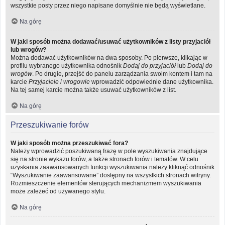
wszystkie posty przez niego napisane domyślnie nie będą wyświetlane.
Na górę
W jaki sposób można dodawać/usuwać użytkowników z listy przyjaciół
lub wrogów?
Można dodawać użytkowników na dwa sposoby. Po pierwsze, klikając w
profilu wybranego użytkownika odnośnik
Dodaj do przyjaciół
lub
Dodaj do
wrogów
. Po drugie, przejść do panelu zarządzania swoim kontem i tam na
karcie
Przyjaciele i wrogowie
wprowadzić odpowiednie dane użytkownika.
Na tej samej karcie można także usuwać użytkowników z list.
Na górę
Przeszukiwanie forów
W jaki sposób można przeszukiwać fora?
Należy wprowadzić poszukiwaną frazę w pole wyszukiwania znajdujące
się na stronie wykazu forów, a także stronach forów i tematów. W celu
uzyskania zaawansowanych funkcji wyszukiwania należy kliknąć odnośnik
“Wyszukiwanie zaawansowane” dostępny na wszystkich stronach witryny.
Rozmieszczenie elementów sterujących mechanizmem wyszukiwania
może zależeć od używanego stylu.
Na górę