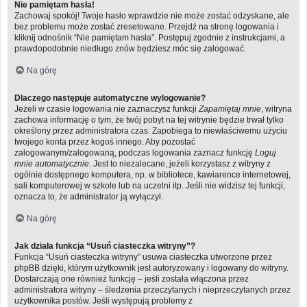
Nie pamiętam hasła!
Zachowaj spokój! Twoje hasło wprawdzie nie może zostać odzyskane, ale
bez problemu może zostać zresetowane. Przejdź na stronę logowania i
kliknij odnośnik “Nie pamiętam hasła”. Postępuj zgodnie z instrukcjami, a
prawdopodobnie niedługo znów będziesz móc się zalogować.
Na górę
Dlaczego następuje automatyczne wylogowanie?
Jeżeli w czasie logowania nie zaznaczysz funkcji
Zapamiętaj mnie
, witryna
zachowa informację o tym, że twój pobyt na tej witrynie będzie trwał tylko
określony przez administratora czas. Zapobiega to niewłaściwemu użyciu
twojego konta przez kogoś innego. Aby pozostać
zalogowanym/zalogowaną, podczas logowania zaznacz funkcję
Loguj
mnie automatycznie
. Jest to niezalecane, jeżeli korzystasz z witryny z
ogólnie dostępnego komputera, np. w bibliotece, kawiarence internetowej,
sali komputerowej w szkole lub na uczelni itp. Jeśli nie widzisz tej funkcji,
oznacza to, że administrator ją wyłączył.
Na górę
Jak działa funkcja “Usuń ciasteczka witryny”?
Funkcja “Usuń ciasteczka witryny” usuwa ciasteczka utworzone przez
phpBB dzięki, którym użytkownik jest autoryzowany i logowany do witryny.
Dostarczają one również funkcję – jeśli została włączona przez
administratora witryny – śledzenia przeczytanych i nieprzeczytanych przez
użytkownika postów. Jeśli występują problemy z