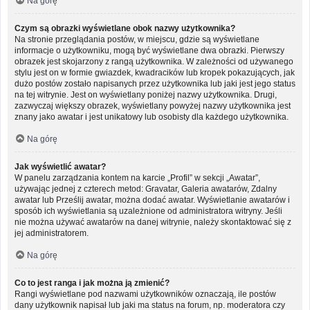
Na górę
Czym są obrazki wyświetlane obok nazwy użytkownika?
Na stronie przeglądania postów, w miejscu, gdzie są wyświetlane
informacje o użytkowniku, mogą być wyświetlane dwa obrazki. Pierwszy
obrazek jest skojarzony z rangą użytkownika. W zależności od używanego
stylu jest on w formie gwiazdek, kwadracików lub kropek pokazujących, jak
dużo postów zostało napisanych przez użytkownika lub jaki jest jego status
na tej witrynie. Jest on wyświetlany poniżej nazwy użytkownika. Drugi,
zazwyczaj większy obrazek, wyświetlany powyżej nazwy użytkownika jest
znany jako awatar i jest unikatowy lub osobisty dla każdego użytkownika.
Na górę
Jak wyświetlić awatar?
W panelu zarządzania kontem na karcie „Profil” w sekcji „Awatar”,
używając jednej z czterech metod: Gravatar, Galeria awatarów, Zdalny
awatar lub Prześlij awatar, można dodać awatar. Wyświetlanie awatarów i
sposób ich wyświetlania są uzależnione od administratora witryny. Jeśli
nie można używać awatarów na danej witrynie, należy skontaktować się z
jej administratorem.
Na górę
Co to jest ranga i jak można ją zmienić?
Rangi wyświetlane pod nazwami użytkowników oznaczają, ile postów
dany użytkownik napisał lub jaki ma status na forum, np. moderatora czy