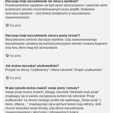
Dlaczego moje wyszukiwanie nie zwraca wyników?
Prawdopodobnie zapytanie nie było jasno sprecyzowane i zawierało wiele
podobnych zwrotów niezindeksowanych przez phpBB. Dokładnie
sprecyzuj zapytanie – użyj funkcji dostępnych w wyszukiwaniu
zaawansowanym.
Na górę
Dlaczego moje wyszukiwanie zwraca pustą stronę?!
Wyszukiwanie zwróciło zbyt dużo wyników. Użyj zaawansowanego
wyszukiwania i postaraj się bardziej precyzyjnie określić szukany fragment
oraz fora, które mają być przeszukane.
Na górę
Jak można wyszukać użytkowników?
Przejdź na stronę “Użytkownicy” i kliknij odnośnik “Znajdź użytkownika”.
Na górę
W jaki sposób można znaleźć swoje posty i tematy?
Swoje posty można znaleźć, klikając odnośnik “Wyświetl moje posty”
znajdujący się w panelu zarządzania kontem lub odnośnik “Posty
użytkownika” na stronie swojego profilu lub wybierając „Twoje posty” z
menu „Więcej…” znajdującego się w górnym lewym rogu witryny. Jeśli
chcesz wyszukać swoje tematy, użyj strony wyszukiwania
zaawansowanego i skorzystaj z odpowiednich funkcji.