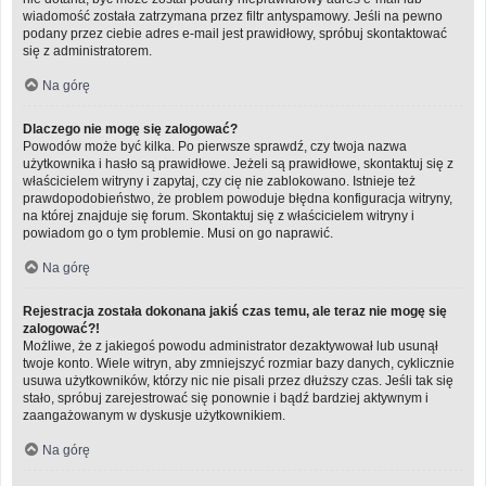
wiadomość została zatrzymana przez filtr antyspamowy. Jeśli na pewno
podany przez ciebie adres e-mail jest prawidłowy, spróbuj skontaktować
się z administratorem.
Na górę
Dlaczego nie mogę się zalogować?
Powodów może być kilka. Po pierwsze sprawdź, czy twoja nazwa
użytkownika i hasło są prawidłowe. Jeżeli są prawidłowe, skontaktuj się z
właścicielem witryny i zapytaj, czy cię nie zablokowano. Istnieje też
prawdopodobieństwo, że problem powoduje błędna konfiguracja witryny,
na której znajduje się forum. Skontaktuj się z właścicielem witryny i
powiadom go o tym problemie. Musi on go naprawić.
Na górę
Rejestracja została dokonana jakiś czas temu, ale teraz nie mogę się
zalogować?!
Możliwe, że z jakiegoś powodu administrator dezaktywował lub usunął
twoje konto. Wiele witryn, aby zmniejszyć rozmiar bazy danych, cyklicznie
usuwa użytkowników, którzy nic nie pisali przez dłuższy czas. Jeśli tak się
stało, spróbuj zarejestrować się ponownie i bądź bardziej aktywnym i
zaangażowanym w dyskusje użytkownikiem.
Na górę