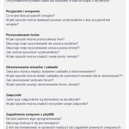
Otrzymałem/otrzymałam spam lub obraźliwy e-mail od kogoś z tej witryny!
Przyjaciele i wrogowie
Co to jest lista przyjaciół i wrogów?
W jaki sposób można dodawać/usuwać użytkowników z listy przyjaciół lub
wrogów?
Przeszukiwanie forów
W jaki sposób można przeszukiwać fora?
Dlaczego moje wyszukiwanie nie zwraca wyników?
Dlaczego moje wyszukiwanie zwraca pustą stronę?!
Jak można wyszukać użytkowników?
W jaki sposób można znaleźć swoje posty i tematy?
Obserwowanie tematów i zakładki
Jaka jest różnica między dodaniem zakładki a obserwowaniem?
W jaki sposób można dodać zakładkę do wybranych tematów lub je obserwować??
Jak obserwować wybrane forum?
W jaki sposób usunąć obserwowanie forum, tematu?
Załączniki
Jakie typy załączników są dozwolone na tej witrynie?
W jaki sposób można znaleźć wszystkie swoje załączniki?
Zagadnienia związane z phpBB
Kto jest autorem tego oprogramowania?
Dlaczego funkcja X nie jest dostępna?
Z kim się kontaktować w sprawach nadużyć lub zagadnień prawnych związanych