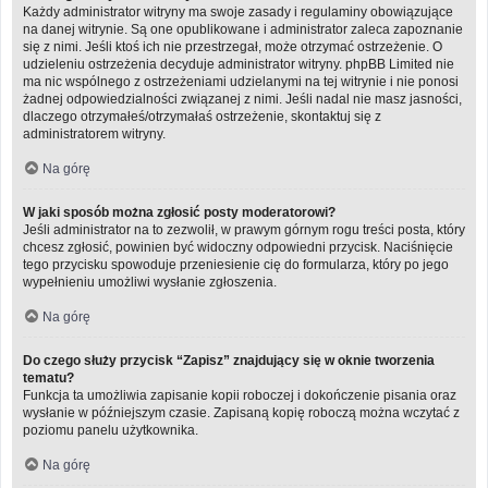
Każdy administrator witryny ma swoje zasady i regulaminy obowiązujące
na danej witrynie. Są one opublikowane i administrator zaleca zapoznanie
się z nimi. Jeśli ktoś ich nie przestrzegał, może otrzymać ostrzeżenie. O
udzieleniu ostrzeżenia decyduje administrator witryny. phpBB Limited nie
ma nic wspólnego z ostrzeżeniami udzielanymi na tej witrynie i nie ponosi
żadnej odpowiedzialności związanej z nimi. Jeśli nadal nie masz jasności,
dlaczego otrzymałeś/otrzymałaś ostrzeżenie, skontaktuj się z
administratorem witryny.
Na górę
W jaki sposób można zgłosić posty moderatorowi?
Jeśli administrator na to zezwolił, w prawym górnym rogu treści posta, który
chcesz zgłosić, powinien być widoczny odpowiedni przycisk. Naciśnięcie
tego przycisku spowoduje przeniesienie cię do formularza, który po jego
wypełnieniu umożliwi wysłanie zgłoszenia.
Na górę
Do czego służy przycisk “Zapisz” znajdujący się w oknie tworzenia
tematu?
Funkcja ta umożliwia zapisanie kopii roboczej i dokończenie pisania oraz
wysłanie w późniejszym czasie. Zapisaną kopię roboczą można wczytać z
poziomu panelu użytkownika.
Na górę