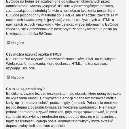
BBCode na forum jest uzależnione od ustawień określanych przez
administratora. Można wyłączyć BBCode w poszczególnych postach,
zaznaczając odpowiednią funkcję w formularzu tworzenia posta. Sam
BBCode jest podobny w składni do HTML-a, ale znaczniki zawarte są w
nawiasach kwadratowych [przykład] zamiast w używanych w HTML-u
nawiasach ostrych <przykład>. Aby uzyskać więcej informacji o BBCode,
zapoznaj się z przewodnikiem dostępnym ze strony tworzenia posta po
kliknięciu odnośnika
BBCode
.
Na górę
Czy można używać języka HTML?
Nie. Nie można używać i przetwarzać znaczników HTML na tej witrynie.
Większość formatowania, które dostarcza HTML, można uzyskać,
używając BBCode.
Na górę
Co to są są emotikony?
Emotikony, zwane też uśmieszkami, to małe obrazki, które mogą być użyte
do wyrażania emocji. Do wyrażania emocji można też stosować krótkie
kody, np. :) oznacza radość, podczas gdy :( smutek. Pełna lista emotikon
jest dostępna z poziomu formularza tworzenia wiadomości. Nie należy
jednak nadmiernie używać emotikon, gdyż mogą spowodować, że post
stanie się nieczytelny i moderator może podjąć decyzję o ich usunięciu
bądź też usunięciu całego posta. Administrator witryny może określić
dopuszczalny limit emotikon w poście.