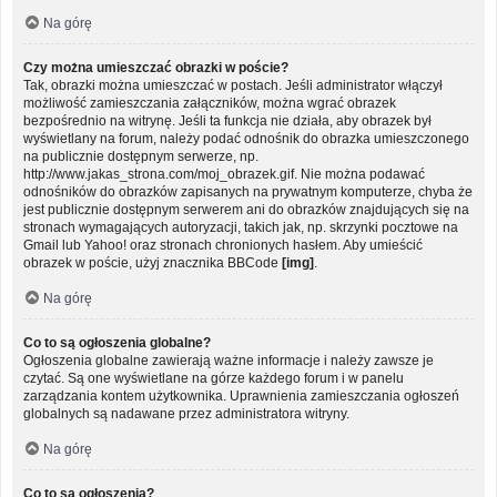
Na górę
Czy można umieszczać obrazki w poście?
Tak, obrazki można umieszczać w postach. Jeśli administrator włączył
możliwość zamieszczania załączników, można wgrać obrazek
bezpośrednio na witrynę. Jeśli ta funkcja nie działa, aby obrazek był
wyświetlany na forum, należy podać odnośnik do obrazka umieszczonego
na publicznie dostępnym serwerze, np.
http://www.jakas_strona.com/moj_obrazek.gif. Nie można podawać
odnośników do obrazków zapisanych na prywatnym komputerze, chyba że
jest publicznie dostępnym serwerem ani do obrazków znajdujących się na
stronach wymagających autoryzacji, takich jak, np. skrzynki pocztowe na
Gmail lub Yahoo! oraz stronach chronionych hasłem. Aby umieścić
obrazek w poście, użyj znacznika BBCode
[img]
.
Na górę
Co to są ogłoszenia globalne?
Ogłoszenia globalne zawierają ważne informacje i należy zawsze je
czytać. Są one wyświetlane na górze każdego forum i w panelu
zarządzania kontem użytkownika. Uprawnienia zamieszczania ogłoszeń
globalnych są nadawane przez administratora witryny.
Na górę
Co to są ogłoszenia?