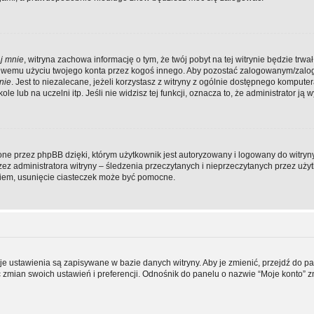
j mnie
, witryna zachowa informację o tym, że twój pobyt na tej witrynie będzie trwał
ściwemu użyciu twojego konta przez kogoś innego. Aby pozostać zalogowanym/zal
nie
. Jest to niezalecane, jeżeli korzystasz z witryny z ogólnie dostępnego komputer
e lub na uczelni itp. Jeśli nie widzisz tej funkcji, oznacza to, że administrator ją w
ne przez phpBB dzięki, którym użytkownik jest autoryzowany i logowany do witryny
rzez administratora witryny – śledzenia przeczytanych i nieprzeczytanych przez uży
iem, usunięcie ciasteczek może być pomocne.
je ustawienia są zapisywane w bazie danych witryny. Aby je zmienić, przejdź do p
mian swoich ustawień i preferencji. Odnośnik do panelu o nazwie “Moje konto” z