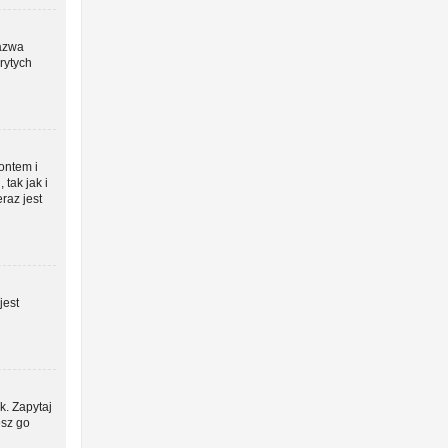
azwa
rytych
kontem i
tak jak i
raz jest
jest
k. Zapytaj
esz go