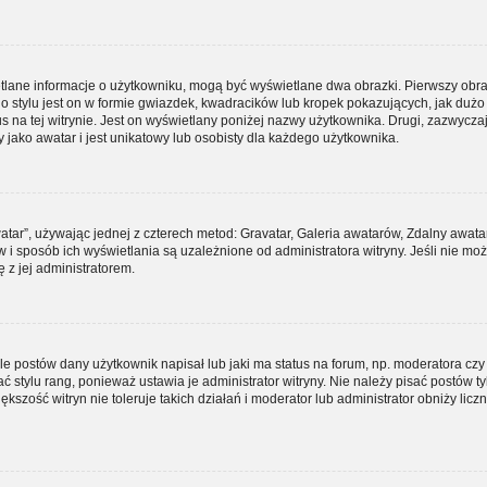
etlane informacje o użytkowniku, mogą być wyświetlane dwa obrazki. Pierwszy obra
 stylu jest on w formie gwiazdek, kwadracików lub kropek pokazujących, jak duż
tus na tej witrynie. Jest on wyświetlany poniżej nazwy użytkownika. Drugi, zazwycza
jako awatar i jest unikatowy lub osobisty dla każdego użytkownika.
atar”, używając jednej z czterech metod: Gravatar, Galeria awatarów, Zdalny awata
 i sposób ich wyświetlania są uzależnione od administratora witryny. Jeśli nie mo
 z jej administratorem.
 postów dany użytkownik napisał lub jaki ma status na forum, np. moderatora czy
stylu rang, ponieważ ustawia je administrator witryny. Nie należy pisać postów tyl
ększość witryn nie toleruje takich działań i moderator lub administrator obniży licz