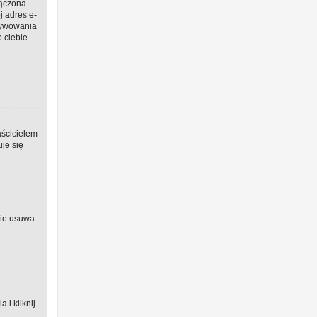
łączona
j adres e-
ktywowania
o ciebie
aścicielem
uje się
nie usuwa
i kliknij