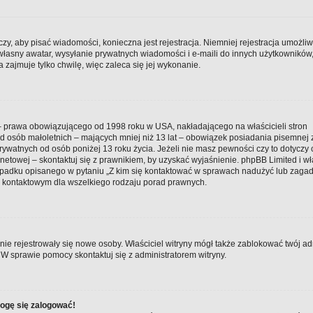
czy, aby pisać wiadomości, konieczna jest rejestracja. Niemniej rejestracja umożli
 własny awatar, wysyłanie prywatnych wiadomości i e-maili do innych użytkowników
 zajmuje tylko chwilę, więc zaleca się jej wykonanie.
t – prawa obowiązującego od 1998 roku w USA, nakładającego na właścicieli stron
 od osób małoletnich – mających mniej niż 13 lat – obowiązek posiadania pisemnej
ywatnych od osób poniżej 13 roku życia. Jeżeli nie masz pewności czy to dotyczy 
netowej – skontaktuj się z prawnikiem, by uzyskać wyjaśnienie. phpBB Limited i wł
zypadku opisanego w pytaniu „Z kim się kontaktować w sprawach nadużyć lub zaga
m kontaktowym dla wszelkiego rodzaju porad prawnych.
y nie rejestrowały się nowe osoby. Właściciel witryny mógł także zablokować twój ad
 W sprawie pomocy skontaktuj się z administratorem witryny.
mogę się zalogować!