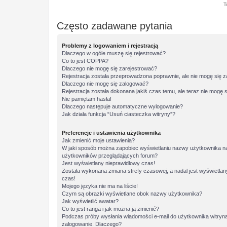
T
Często zadawane pytania
Problemy z logowaniem i rejestracją
Dlaczego w ogóle muszę się rejestrować?
Co to jest COPPA?
Dlaczego nie mogę się zarejestrować?
Rejestracja została przeprowadzona poprawnie, ale nie mogę się 
Dlaczego nie mogę się zalogować?
Rejestracja została dokonana jakiś czas temu, ale teraz nie mogę 
Nie pamiętam hasła!
Dlaczego następuje automatyczne wylogowanie?
Jak działa funkcja “Usuń ciasteczka witryny”?
Preferencje i ustawienia użytkownika
Jak zmienić moje ustawienia?
W jaki sposób można zapobiec wyświetlaniu nazwy użytkownika na 
użytkowników przeglądających forum?
Jest wyświetlany nieprawidłowy czas!
Została wykonana zmiana strefy czasowej, a nadal jest wyświetlan
czas!
Mojego języka nie ma na liście!
Czym są obrazki wyświetlane obok nazwy użytkownika?
Jak wyświetlić awatar?
Co to jest ranga i jak można ją zmienić?
Podczas próby wysłania wiadomości e-mail do użytkownika witryna
zalogowanie. Dlaczego?