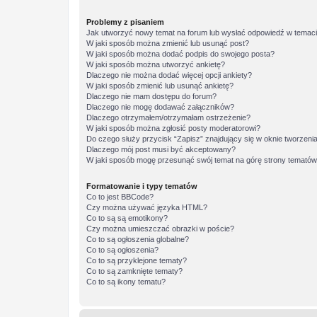
Problemy z pisaniem
Jak utworzyć nowy temat na forum lub wysłać odpowiedź w temac
W jaki sposób można zmienić lub usunąć post?
W jaki sposób można dodać podpis do swojego posta?
W jaki sposób można utworzyć ankietę?
Dlaczego nie można dodać więcej opcji ankiety?
W jaki sposób zmienić lub usunąć ankietę?
Dlaczego nie mam dostępu do forum?
Dlaczego nie mogę dodawać załączników?
Dlaczego otrzymałem/otrzymałam ostrzeżenie?
W jaki sposób można zgłosić posty moderatorowi?
Do czego służy przycisk “Zapisz” znajdujący się w oknie tworzeni
Dlaczego mój post musi być akceptowany?
W jaki sposób mogę przesunąć swój temat na górę strony temató
Formatowanie i typy tematów
Co to jest BBCode?
Czy można używać języka HTML?
Co to są są emotikony?
Czy można umieszczać obrazki w poście?
Co to są ogłoszenia globalne?
Co to są ogłoszenia?
Co to są przyklejone tematy?
Co to są zamknięte tematy?
Co to są ikony tematu?