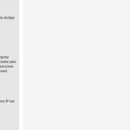
wia dostęp
,
 zgody
ciebie jako
aściciele
dnień
res IP lub