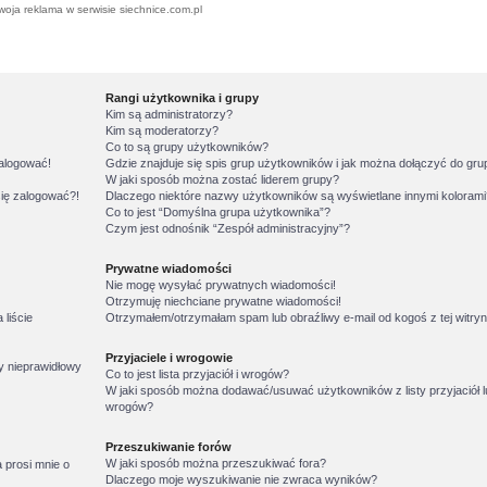
woja reklama w serwisie siechnice.com.pl
Rangi użytkownika i grupy
Kim są administratorzy?
Kim są moderatorzy?
Co to są grupy użytkowników?
zalogować!
Gdzie znajduje się spis grup użytkowników i jak można dołączyć do gr
W jaki sposób można zostać liderem grupy?
się zalogować?!
Dlaczego niektóre nazwy użytkowników są wyświetlane innymi koloram
Co to jest “Domyślna grupa użytkownika”?
Czym jest odnośnik “Zespół administracyjny”?
Prywatne wiadomości
Nie mogę wysyłać prywatnych wiadomości!
Otrzymuję niechciane prywatne wiadomości!
liście
Otrzymałem/otrzymałam spam lub obraźliwy e-mail od kogoś z tej witryn
Przyjaciele i wrogowie
y nieprawidłowy
Co to jest lista przyjaciół i wrogów?
W jaki sposób można dodawać/usuwać użytkowników z listy przyjaciół l
wrogów?
Przeszukiwanie forów
W jaki sposób można przeszukiwać fora?
 prosi mnie o
Dlaczego moje wyszukiwanie nie zwraca wyników?