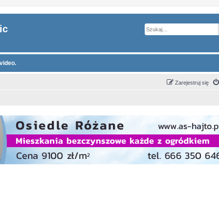
ic
video.
Zarejestruj się