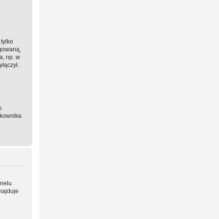
 tylko
ogowaną,
a, np. w
yłączył.
.
tkownika
anelu
najduje