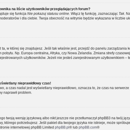
ownika na liście użytkowników przeglądających forum?
jduje się funkcja
Nie pokazuj statusu online
. Włącz tę funkcję, zaznaczając
Tak
. N
moderatorów i dla ciebie. Twoja obecność na witrynie będzie wykazana w liczbie uk
ż ta, w której się znajdujesz. Jeśli tak właśnie jest, przejdź do panelu zarządzania 
pobytu. Np. Europa centralna, Afryka, czy Nowa Zelandia. Zmiana strefy czasowej, 
ejestrowanych użytkowników. Jeżeli nie jesteś zarejestrowanym użytkownikiem – te
yświetlany nieprawidłowy czas!
o, a czas nadal jest wyświetlany nieprawidłowo, oznacza to, że czas na serwerze 
by naprawił problem.
ego twoją wersję językową albo nikt jeszcze nie przetłumaczył phpBB3 na twój języ
, którego potrzebujesz. Jeśli pakiet dla twojego języka nie istnieje, może spróbuj
stronie internetowej phpBB Limited
phpBB.pl
® lub
phpBB.com
®