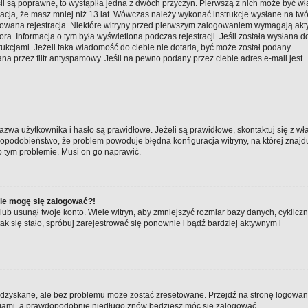
li są poprawne, to wystąpiła jedna z dwóch przyczyn. Pierwszą z nich może być w
macja, że masz mniej niż 13 lat. Wówczas należy wykonać instrukcje wysłane na twó
ktywowana rejestracja. Niektóre witryny przed pierwszym zalogowaniem wymagają a
tora. Informacja o tym była wyświetlona podczas rejestracji. Jeśli została wysłana d
rukcjami. Jeżeli taka wiadomość do ciebie nie dotarła, być może został podany
a przez filtr antyspamowy. Jeśli na pewno podany przez ciebie adres e-mail jest
zwa użytkownika i hasło są prawidłowe. Jeżeli są prawidłowe, skontaktuj się z wł
awdopodobieństwo, że problem powoduje błędna konfiguracja witryny, na której znajd
 o tym problemie. Musi on go naprawić.
nie mogę się zalogować?!
ub usunął twoje konto. Wiele witryn, aby zmniejszyć rozmiar bazy danych, cyklicz
 tak się stało, spróbuj zarejestrować się ponownie i bądź bardziej aktywnym i
zyskane, ale bez problemu może zostać zresetowane. Przejdź na stronę logowania 
kcjami, a prawdopodobnie niedługo znów będziesz móc się zalogować.