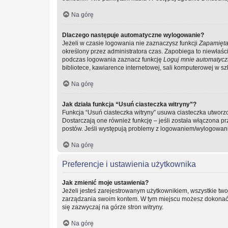
Na górę
Dlaczego następuje automatyczne wylogowanie?
Jeżeli w czasie logowania nie zaznaczysz funkcji
Zapamięta
określony przez administratora czas. Zapobiega to niewła
podczas logowania zaznacz funkcję
Loguj mnie automatycz
bibliotece, kawiarence internetowej, sali komputerowej w szkol
Na górę
Jak działa funkcja “Usuń ciasteczka witryny”?
Funkcja “Usuń ciasteczka witryny” usuwa ciasteczka utworzo
Dostarczają one również funkcję – jeśli została włączona p
postów. Jeśli występują problemy z logowaniem/wylogowan
Na górę
Preferencje i ustawienia użytkownika
Jak zmienić moje ustawienia?
Jeżeli jesteś zarejestrowanym użytkownikiem, wszystkie two
zarządzania swoim kontem. W tym miejscu możesz dokonać z
się zazwyczaj na górze stron witryny.
Na górę