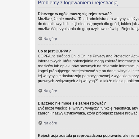
Problemy z logowaniem i rejestracją
Dlaczego w ogóle muszę się rejestrować?
Możliwe, że nie musisz. To od administratora witryny zależy 
do dodatkowych funkcji niedostępnych dla gości, takich jak
możliwość przypisania do grup użytkowników itp. Rejestracja
Na górę
Co to jest COPPA?
COPPA, to skrót od Child Online Privacy and Protection Ac
internetowych, które potencjalnie mogą zbierać informacje
rodziców lub opiekunów prawnych na zbieranie informacji pr
kogoś próbującego zarejestrować się na danej witrynie inter
tej witryny nie dostarczają pomocy prawnej z wyjątkiem pr
prawnych związanych z tą witryną?”, a także nie są punkte
Na górę
Dlaczego nie mogę się zarejestrować?
Być może właściciel witryny wyłączył funkcję rejestracji, ab
zabronił nazwy użytkownika, którą próbujesz zarejestrować.
Na górę
Rejestracja została przeprowadzona poprawnie, ale nie 