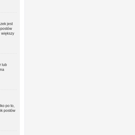
zek jest
o postów
j większy
r lub
żna
ko po to,
nik postów