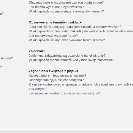
Dlaczego moje wyszukiwanie zwraca pustą stronę?!
Jak można wyszukać użytkowników?
W jaki sposób można znaleźć swoje posty i tematy?
ie?
Obserwowanie tematów i zakładki
Jaka jest różnica między dodaniem zakładki a obserwowaniem?
W jaki sposób można dodać zakładkę do wybranych tematów lub je o
Jak obserwować wybrane forum?
W jaki sposób usunąć obserwowanie forum, tematu?
Załączniki
Jakie typy załączników są dozwolone na tej witrynie?
a tematu?
W jaki sposób można znaleźć wszystkie swoje załączniki?
w?
Zagadnienia związane z phpBB
Kto jest autorem tego oprogramowania?
Dlaczego funkcja X nie jest dostępna?
Z kim się kontaktować w sprawach nadużyć lub zagadnień prawnych z
z tą witryną?
Jak nawiązać kontakt z administratorem witryny?