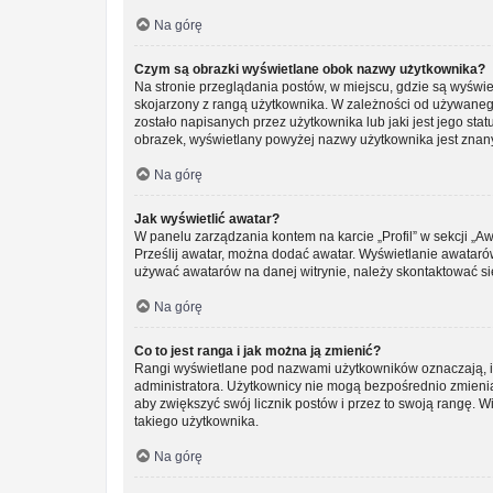
Na górę
Czym są obrazki wyświetlane obok nazwy użytkownika?
Na stronie przeglądania postów, w miejscu, gdzie są wyświ
skojarzony z rangą użytkownika. W zależności od używanego
zostało napisanych przez użytkownika lub jaki jest jego sta
obrazek, wyświetlany powyżej nazwy użytkownika jest znany 
Na górę
Jak wyświetlić awatar?
W panelu zarządzania kontem na karcie „Profil” w sekcji „Aw
Prześlij awatar, można dodać awatar. Wyświetlanie awatarów
używać awatarów na danej witrynie, należy skontaktować się
Na górę
Co to jest ranga i jak można ją zmienić?
Rangi wyświetlane pod nazwami użytkowników oznaczają, ile
administratora. Użytkownicy nie mogą bezpośrednio zmieniać 
aby zwiększyć swój licznik postów i przez to swoją rangę. Wi
takiego użytkownika.
Na górę