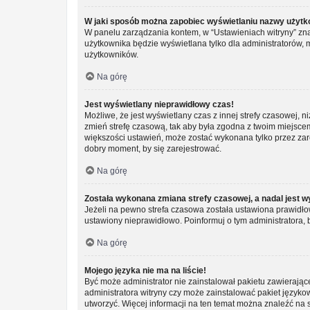
W jaki sposób można zapobiec wyświetlaniu nazwy użytk
W panelu zarządzania kontem, w “Ustawieniach witryny” zna
użytkownika będzie wyświetlana tylko dla administratorów, 
użytkowników.
Na górę
Jest wyświetlany nieprawidłowy czas!
Możliwe, że jest wyświetlany czas z innej strefy czasowej, ni
zmień strefę czasową, tak aby była zgodna z twoim miejscem 
większości ustawień, może zostać wykonana tylko przez zar
dobry moment, by się zarejestrować.
Na górę
Została wykonana zmiana strefy czasowej, a nadal jest w
Jeżeli na pewno strefa czasowa została ustawiona prawidłow
ustawiony nieprawidłowo. Poinformuj o tym administratora, 
Na górę
Mojego języka nie ma na liście!
Być może administrator nie zainstalował pakietu zawierając
administratora witryny czy może zainstalować pakiet językowy
utworzyć. Więcej informacji na ten temat można znaleźć na 