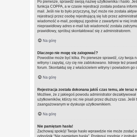
Po pierwsze, sprawdź swoją nazwę użytkownika i hasło. Jeś
funkcja COPPA, a w czasie rejestracji została podana infor
mail. Jeśli nie to było przyczyną, być może nie została a
rejestracji przez osobę rejestrującą się lub przez administra
wiadomość e-mail, postępuj zgodnie z zawartymi w niej inst
nieprawidłowy adres e-mail lub wiadomość została zatrzyman
prawidłowy, spróbuj skontaktować się z administratorem.
Na górę
Dlaczego nie mogę się zalogować?
Powodów może być kilka. Po pierwsze sprawdź, czy twoja na
witryny i zapytaj, czy cię nie zablokowano. Istnieje też pr
forum. Skontaktuj się z właścicielem witryny i powiadom go
Na górę
Rejestracja została dokonana jakiś czas temu, ale teraz 
Możliwe, że z jakiegoś powodu administrator dezaktywował l
użytkowników, którzy nic nie pisali przez dłuższy czas. Jeśli
zaangażowanym w dyskusje użytkownikiem.
Na górę
Nie pamiętam hasła!
Zachowaj spokój! Twoje hasło wprawdzie nie może zostać od
odnośnik “Nie pamiętam hasła”. Postępuj zgodnie z instru