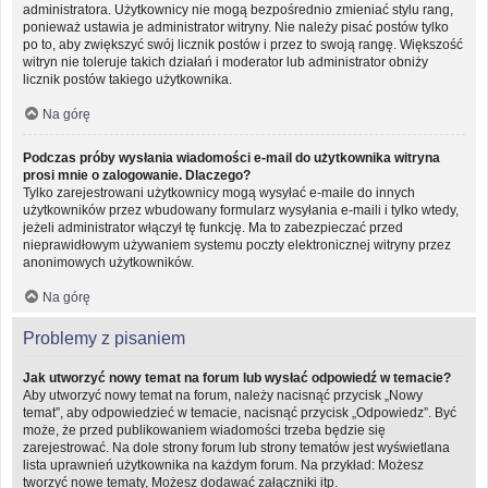
administratora. Użytkownicy nie mogą bezpośrednio zmieniać stylu rang,
ponieważ ustawia je administrator witryny. Nie należy pisać postów tylko
po to, aby zwiększyć swój licznik postów i przez to swoją rangę. Większość
witryn nie toleruje takich działań i moderator lub administrator obniży
licznik postów takiego użytkownika.
Na górę
Podczas próby wysłania wiadomości e-mail do użytkownika witryna
prosi mnie o zalogowanie. Dlaczego?
Tylko zarejestrowani użytkownicy mogą wysyłać e-maile do innych
użytkowników przez wbudowany formularz wysyłania e-maili i tylko wtedy,
jeżeli administrator włączył tę funkcję. Ma to zabezpieczać przed
nieprawidłowym używaniem systemu poczty elektronicznej witryny przez
anonimowych użytkowników.
Na górę
Problemy z pisaniem
Jak utworzyć nowy temat na forum lub wysłać odpowiedź w temacie?
Aby utworzyć nowy temat na forum, należy nacisnąć przycisk „Nowy
temat”, aby odpowiedzieć w temacie, nacisnąć przycisk „Odpowiedz”. Być
może, że przed publikowaniem wiadomości trzeba będzie się
zarejestrować. Na dole strony forum lub strony tematów jest wyświetlana
lista uprawnień użytkownika na każdym forum. Na przykład: Możesz
tworzyć nowe tematy, Możesz dodawać załączniki itp.