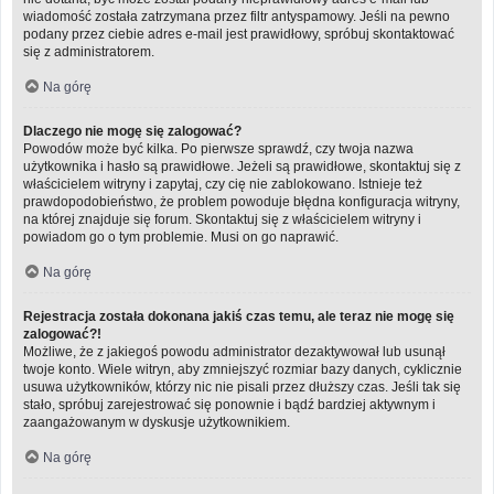
wiadomość została zatrzymana przez filtr antyspamowy. Jeśli na pewno
podany przez ciebie adres e-mail jest prawidłowy, spróbuj skontaktować
się z administratorem.
Na górę
Dlaczego nie mogę się zalogować?
Powodów może być kilka. Po pierwsze sprawdź, czy twoja nazwa
użytkownika i hasło są prawidłowe. Jeżeli są prawidłowe, skontaktuj się z
właścicielem witryny i zapytaj, czy cię nie zablokowano. Istnieje też
prawdopodobieństwo, że problem powoduje błędna konfiguracja witryny,
na której znajduje się forum. Skontaktuj się z właścicielem witryny i
powiadom go o tym problemie. Musi on go naprawić.
Na górę
Rejestracja została dokonana jakiś czas temu, ale teraz nie mogę się
zalogować?!
Możliwe, że z jakiegoś powodu administrator dezaktywował lub usunął
twoje konto. Wiele witryn, aby zmniejszyć rozmiar bazy danych, cyklicznie
usuwa użytkowników, którzy nic nie pisali przez dłuższy czas. Jeśli tak się
stało, spróbuj zarejestrować się ponownie i bądź bardziej aktywnym i
zaangażowanym w dyskusje użytkownikiem.
Na górę