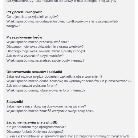
Otrzymałem/otrzymałam spam lub obraźliwy e-mail od kogoś z tej witryny!
Przyjaciele i wrogowie
Co to jest lista przyjaciół i wrogów?
W jaki sposób można dodawać/usuwać użytkowników z listy przyjaciół lub
wrogów?
Przeszukiwanie forów
W jaki sposób można przeszukiwać fora?
Dlaczego moje wyszukiwanie nie zwraca wyników?
Dlaczego moje wyszukiwanie zwraca pustą stronę?!
Jak można wyszukać użytkowników?
W jaki sposób można znaleźć swoje posty i tematy?
Obserwowanie tematów i zakładki
Jaka jest różnica między dodaniem zakładki a obserwowaniem?
W jaki sposób można dodać zakładkę do wybranych tematów lub je obserwować??
Jak obserwować wybrane forum?
W jaki sposób usunąć obserwowanie forum, tematu?
Załączniki
Jakie typy załączników są dozwolone na tej witrynie?
W jaki sposób można znaleźć wszystkie swoje załączniki?
Zagadnienia związane z phpBB
Kto jest autorem tego oprogramowania?
Dlaczego funkcja X nie jest dostępna?
Z kim się kontaktować w sprawach nadużyć lub zagadnień prawnych związanych