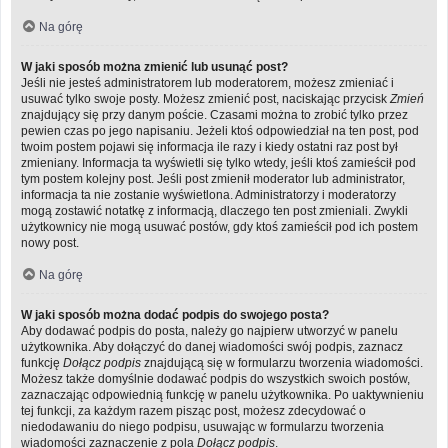
Na górę
W jaki sposób można zmienić lub usunąć post?
Jeśli nie jesteś administratorem lub moderatorem, możesz zmieniać i
usuwać tylko swoje posty. Możesz zmienić post, naciskając przycisk
Zmień
znajdujący się przy danym poście. Czasami można to zrobić tylko przez
pewien czas po jego napisaniu. Jeżeli ktoś odpowiedział na ten post, pod
twoim postem pojawi się informacja ile razy i kiedy ostatni raz post był
zmieniany. Informacja ta wyświetli się tylko wtedy, jeśli ktoś zamieścił pod
tym postem kolejny post. Jeśli post zmienił moderator lub administrator,
informacja ta nie zostanie wyświetlona. Administratorzy i moderatorzy
mogą zostawić notatkę z informacją, dlaczego ten post zmieniali. Zwykli
użytkownicy nie mogą usuwać postów, gdy ktoś zamieścił pod ich postem
nowy post.
Na górę
W jaki sposób można dodać podpis do swojego posta?
Aby dodawać podpis do posta, należy go najpierw utworzyć w panelu
użytkownika. Aby dołączyć do danej wiadomości swój podpis, zaznacz
funkcję
Dołącz podpis
znajdującą się w formularzu tworzenia wiadomości.
Możesz także domyślnie dodawać podpis do wszystkich swoich postów,
zaznaczając odpowiednią funkcję w panelu użytkownika. Po uaktywnieniu
tej funkcji, za każdym razem pisząc post, możesz zdecydować o
niedodawaniu do niego podpisu, usuwając w formularzu tworzenia
wiadomości zaznaczenie z pola
Dołącz podpis
.