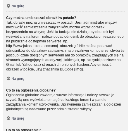
Na górę
Czy można umieszczać obrazki w poście?
Tak, obrazki można umieszczać w postach. Jeśli administrator włączył
możliwość zamieszczania załączników, można wgrać obrazek
bezpośrednio na witrynę. Jeśli ta funkcja nie działa, aby obrazek był
wyświetlany na forum, należy podać odnośnik do obrazka umieszczonego
na publicznie dostępnym serwerze, np.
http://www.jakas_strona.com/moj_obrazek.gif. Nie można podawać
odnośników do obrazków zapisanych na prywatnym komputerze, chyba że
jest publicznie dostępnym serwerem ani do obrazków znajdujących się na
stronach wymagających autoryzacji, takich jak, np. skrzynki pocztowe na
Gmail lub Yahoo! oraz stronach chronionych hasłem. Aby umieścić
obrazek w poście, użyj znacznika BBCode
[img]
.
Na górę
Co to są ogłoszenia globalne?
Ogłoszenia globalne zawierają ważne informacje i należy zawsze je
czytać. Są one wyświetlane na górze każdego forum i w panelu
zarządzania kontem użytkownika. Uprawnienia zamieszczania ogłoszeń
globalnych są nadawane przez administratora witryny.
Na górę
Co to są ogłoszenia?