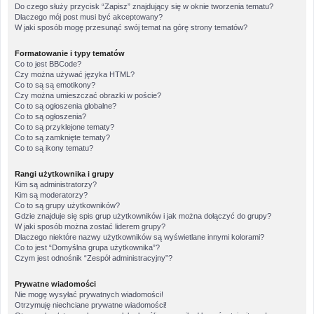
Do czego służy przycisk “Zapisz” znajdujący się w oknie tworzenia tematu?
Dlaczego mój post musi być akceptowany?
W jaki sposób mogę przesunąć swój temat na górę strony tematów?
Formatowanie i typy tematów
Co to jest BBCode?
Czy można używać języka HTML?
Co to są są emotikony?
Czy można umieszczać obrazki w poście?
Co to są ogłoszenia globalne?
Co to są ogłoszenia?
Co to są przyklejone tematy?
Co to są zamknięte tematy?
Co to są ikony tematu?
Rangi użytkownika i grupy
Kim są administratorzy?
Kim są moderatorzy?
Co to są grupy użytkowników?
Gdzie znajduje się spis grup użytkowników i jak można dołączyć do grupy?
W jaki sposób można zostać liderem grupy?
Dlaczego niektóre nazwy użytkowników są wyświetlane innymi kolorami?
Co to jest “Domyślna grupa użytkownika”?
Czym jest odnośnik “Zespół administracyjny”?
Prywatne wiadomości
Nie mogę wysyłać prywatnych wiadomości!
Otrzymuję niechciane prywatne wiadomości!