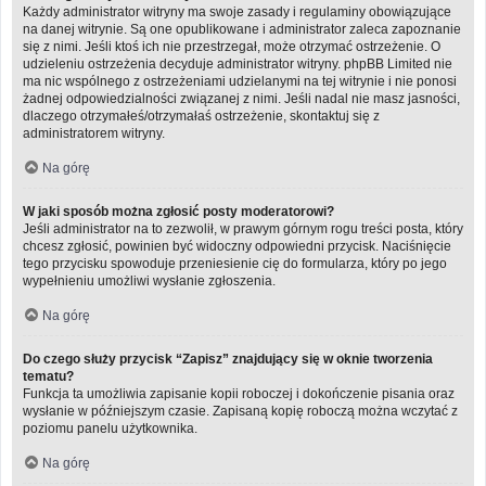
Każdy administrator witryny ma swoje zasady i regulaminy obowiązujące
na danej witrynie. Są one opublikowane i administrator zaleca zapoznanie
się z nimi. Jeśli ktoś ich nie przestrzegał, może otrzymać ostrzeżenie. O
udzieleniu ostrzeżenia decyduje administrator witryny. phpBB Limited nie
ma nic wspólnego z ostrzeżeniami udzielanymi na tej witrynie i nie ponosi
żadnej odpowiedzialności związanej z nimi. Jeśli nadal nie masz jasności,
dlaczego otrzymałeś/otrzymałaś ostrzeżenie, skontaktuj się z
administratorem witryny.
Na górę
W jaki sposób można zgłosić posty moderatorowi?
Jeśli administrator na to zezwolił, w prawym górnym rogu treści posta, który
chcesz zgłosić, powinien być widoczny odpowiedni przycisk. Naciśnięcie
tego przycisku spowoduje przeniesienie cię do formularza, który po jego
wypełnieniu umożliwi wysłanie zgłoszenia.
Na górę
Do czego służy przycisk “Zapisz” znajdujący się w oknie tworzenia
tematu?
Funkcja ta umożliwia zapisanie kopii roboczej i dokończenie pisania oraz
wysłanie w późniejszym czasie. Zapisaną kopię roboczą można wczytać z
poziomu panelu użytkownika.
Na górę