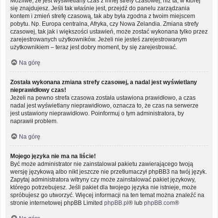
Możliwe, że jest wyświetlany czas z innej strefy czasowej, niż ta, w której
się znajdujesz. Jeśli tak właśnie jest, przejdź do panelu zarządzania
kontem i zmień strefę czasową, tak aby była zgodna z twoim miejscem
pobytu. Np. Europa centralna, Afryka, czy Nowa Zelandia. Zmiana strefy
czasowej, tak jak i większości ustawień, może zostać wykonana tylko przez
zarejestrowanych użytkowników. Jeżeli nie jesteś zarejestrowanym
użytkownikiem – teraz jest dobry moment, by się zarejestrować.
Na górę
Została wykonana zmiana strefy czasowej, a nadal jest wyświetlany
nieprawidłowy czas!
Jeżeli na pewno strefa czasowa została ustawiona prawidłowo, a czas
nadal jest wyświetlany nieprawidłowo, oznacza to, że czas na serwerze
jest ustawiony nieprawidłowo. Poinformuj o tym administratora, by
naprawił problem.
Na górę
Mojego języka nie ma na liście!
Być może administrator nie zainstalował pakietu zawierającego twoją
wersję językową albo nikt jeszcze nie przetłumaczył phpBB3 na twój język.
Zapytaj administratora witryny czy może zainstalować pakiet językowy,
którego potrzebujesz. Jeśli pakiet dla twojego języka nie istnieje, może
spróbujesz go utworzyć. Więcej informacji na ten temat można znaleźć na
stronie internetowej phpBB Limited
phpBB.pl
® lub
phpBB.com
®