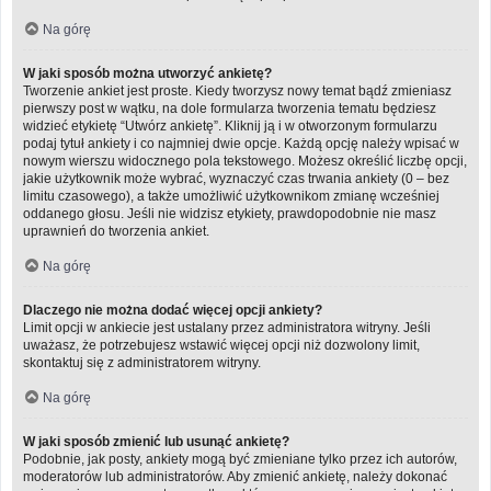
Na górę
W jaki sposób można utworzyć ankietę?
Tworzenie ankiet jest proste. Kiedy tworzysz nowy temat bądź zmieniasz
pierwszy post w wątku, na dole formularza tworzenia tematu będziesz
widzieć etykietę “Utwórz ankietę”. Kliknij ją i w otworzonym formularzu
podaj tytuł ankiety i co najmniej dwie opcje. Każdą opcję należy wpisać w
nowym wierszu widocznego pola tekstowego. Możesz określić liczbę opcji,
jakie użytkownik może wybrać, wyznaczyć czas trwania ankiety (0 – bez
limitu czasowego), a także umożliwić użytkownikom zmianę wcześniej
oddanego głosu. Jeśli nie widzisz etykiety, prawdopodobnie nie masz
uprawnień do tworzenia ankiet.
Na górę
Dlaczego nie można dodać więcej opcji ankiety?
Limit opcji w ankiecie jest ustalany przez administratora witryny. Jeśli
uważasz, że potrzebujesz wstawić więcej opcji niż dozwolony limit,
skontaktuj się z administratorem witryny.
Na górę
W jaki sposób zmienić lub usunąć ankietę?
Podobnie, jak posty, ankiety mogą być zmieniane tylko przez ich autorów,
moderatorów lub administratorów. Aby zmienić ankietę, należy dokonać