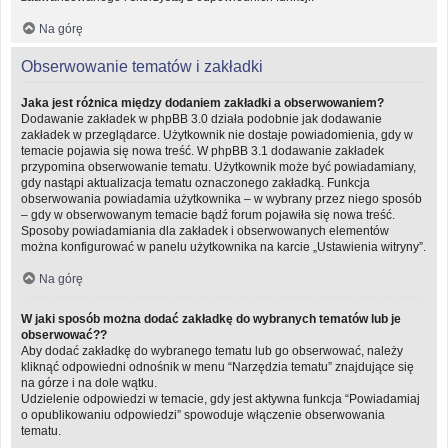
Na górę
Obserwowanie tematów i zakładki
Jaka jest różnica między dodaniem zakładki a obserwowaniem?
Dodawanie zakładek w phpBB 3.0 działa podobnie jak dodawanie
zakładek w przeglądarce. Użytkownik nie dostaje powiadomienia, gdy w
temacie pojawia się nowa treść. W phpBB 3.1 dodawanie zakładek
przypomina obserwowanie tematu. Użytkownik może być powiadamiany,
gdy nastąpi aktualizacja tematu oznaczonego zakładką. Funkcja
obserwowania powiadamia użytkownika – w wybrany przez niego sposób
– gdy w obserwowanym temacie bądź forum pojawiła się nowa treść.
Sposoby powiadamiania dla zakładek i obserwowanych elementów
można konfigurować w panelu użytkownika na karcie „Ustawienia witryny”.
Na górę
W jaki sposób można dodać zakładkę do wybranych tematów lub je
obserwować??
Aby dodać zakładkę do wybranego tematu lub go obserwować, należy
kliknąć odpowiedni odnośnik w menu “Narzędzia tematu” znajdujące się
na górze i na dole wątku.
Udzielenie odpowiedzi w temacie, gdy jest aktywna funkcja “Powiadamiaj
o opublikowaniu odpowiedzi” spowoduje włączenie obserwowania
tematu.