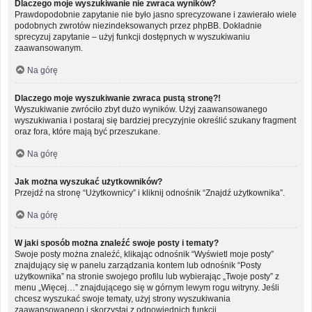
Dlaczego moje wyszukiwanie nie zwraca wyników?
Prawdopodobnie zapytanie nie było jasno sprecyzowane i zawierało wiele
podobnych zwrotów niezindeksowanych przez phpBB. Dokładnie
sprecyzuj zapytanie – użyj funkcji dostępnych w wyszukiwaniu
zaawansowanym.
Na górę
Dlaczego moje wyszukiwanie zwraca pustą stronę?!
Wyszukiwanie zwróciło zbyt dużo wyników. Użyj zaawansowanego
wyszukiwania i postaraj się bardziej precyzyjnie określić szukany fragment
oraz fora, które mają być przeszukane.
Na górę
Jak można wyszukać użytkowników?
Przejdź na stronę “Użytkownicy” i kliknij odnośnik “Znajdź użytkownika”.
Na górę
W jaki sposób można znaleźć swoje posty i tematy?
Swoje posty można znaleźć, klikając odnośnik “Wyświetl moje posty”
znajdujący się w panelu zarządzania kontem lub odnośnik “Posty
użytkownika” na stronie swojego profilu lub wybierając „Twoje posty” z
menu „Więcej…” znajdującego się w górnym lewym rogu witryny. Jeśli
chcesz wyszukać swoje tematy, użyj strony wyszukiwania
zaawansowanego i skorzystaj z odpowiednich funkcji.