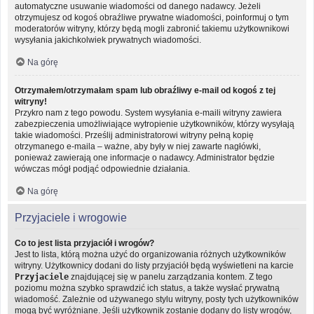
automatyczne usuwanie wiadomości od danego nadawcy. Jeżeli
otrzymujesz od kogoś obraźliwe prywatne wiadomości, poinformuj o tym
moderatorów witryny, którzy będą mogli zabronić takiemu użytkownikowi
wysyłania jakichkolwiek prywatnych wiadomości.
Na górę
Otrzymałem/otrzymałam spam lub obraźliwy e-mail od kogoś z tej
witryny!
Przykro nam z tego powodu. System wysyłania e-maili witryny zawiera
zabezpieczenia umożliwiające wytropienie użytkowników, którzy wysyłają
takie wiadomości. Prześlij administratorowi witryny pełną kopię
otrzymanego e-maila – ważne, aby były w niej zawarte nagłówki,
ponieważ zawierają one informacje o nadawcy. Administrator będzie
wówczas mógł podjąć odpowiednie działania.
Na górę
Przyjaciele i wrogowie
Co to jest lista przyjaciół i wrogów?
Jest to lista, którą można użyć do organizowania różnych użytkowników
witryny. Użytkownicy dodani do listy przyjaciół będą wyświetleni na karcie
Przyjaciele
znajdującej się w panelu zarządzania kontem. Z tego
poziomu można szybko sprawdzić ich status, a także wysłać prywatną
wiadomość. Zależnie od używanego stylu witryny, posty tych użytkowników
mogą być wyróżniane. Jeśli użytkownik zostanie dodany do listy wrogów,