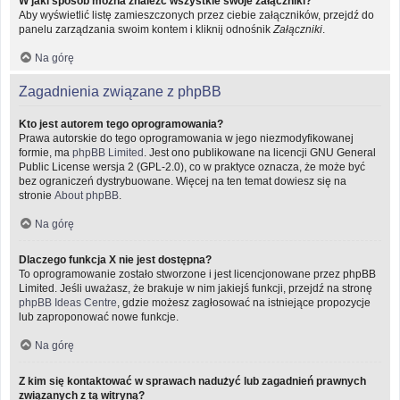
W jaki sposób można znaleźć wszystkie swoje załączniki?
Aby wyświetlić listę zamieszczonych przez ciebie załączników, przejdź do
panelu zarządzania swoim kontem i kliknij odnośnik
Załączniki
.
Na górę
Zagadnienia związane z phpBB
Kto jest autorem tego oprogramowania?
Prawa autorskie do tego oprogramowania w jego niezmodyfikowanej
formie, ma
phpBB Limited
. Jest ono publikowane na licencji GNU General
Public License wersja 2 (GPL-2.0), co w praktyce oznacza, że może być
bez ograniczeń dystrybuowane. Więcej na ten temat dowiesz się na
stronie
About phpBB
.
Na górę
Dlaczego funkcja X nie jest dostępna?
To oprogramowanie zostało stworzone i jest licencjonowane przez phpBB
Limited. Jeśli uważasz, że brakuje w nim jakiejś funkcji, przejdź na stronę
phpBB Ideas Centre
, gdzie możesz zagłosować na istniejące propozycje
lub zaproponować nowe funkcje.
Na górę
Z kim się kontaktować w sprawach nadużyć lub zagadnień prawnych
związanych z tą witryną?