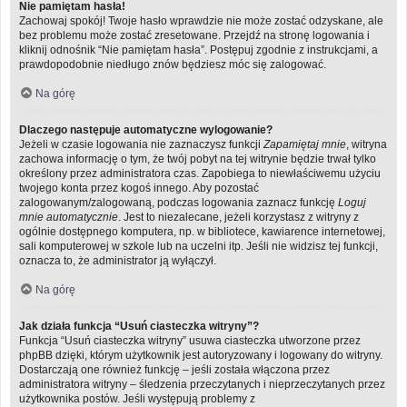
Nie pamiętam hasła!
Zachowaj spokój! Twoje hasło wprawdzie nie może zostać odzyskane, ale
bez problemu może zostać zresetowane. Przejdź na stronę logowania i
kliknij odnośnik “Nie pamiętam hasła”. Postępuj zgodnie z instrukcjami, a
prawdopodobnie niedługo znów będziesz móc się zalogować.
Na górę
Dlaczego następuje automatyczne wylogowanie?
Jeżeli w czasie logowania nie zaznaczysz funkcji
Zapamiętaj mnie
, witryna
zachowa informację o tym, że twój pobyt na tej witrynie będzie trwał tylko
określony przez administratora czas. Zapobiega to niewłaściwemu użyciu
twojego konta przez kogoś innego. Aby pozostać
zalogowanym/zalogowaną, podczas logowania zaznacz funkcję
Loguj
mnie automatycznie
. Jest to niezalecane, jeżeli korzystasz z witryny z
ogólnie dostępnego komputera, np. w bibliotece, kawiarence internetowej,
sali komputerowej w szkole lub na uczelni itp. Jeśli nie widzisz tej funkcji,
oznacza to, że administrator ją wyłączył.
Na górę
Jak działa funkcja “Usuń ciasteczka witryny”?
Funkcja “Usuń ciasteczka witryny” usuwa ciasteczka utworzone przez
phpBB dzięki, którym użytkownik jest autoryzowany i logowany do witryny.
Dostarczają one również funkcję – jeśli została włączona przez
administratora witryny – śledzenia przeczytanych i nieprzeczytanych przez
użytkownika postów. Jeśli występują problemy z