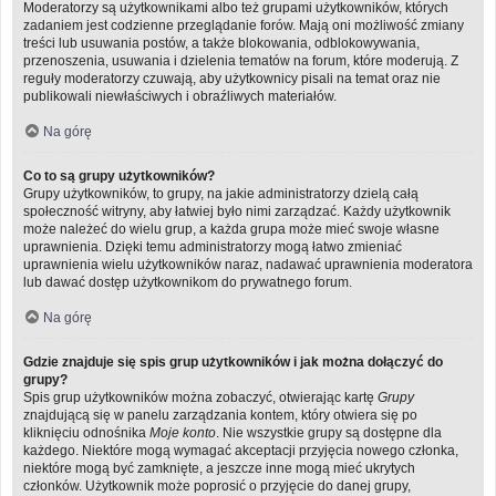
Moderatorzy są użytkownikami albo też grupami użytkowników, których
zadaniem jest codzienne przeglądanie forów. Mają oni możliwość zmiany
treści lub usuwania postów, a także blokowania, odblokowywania,
przenoszenia, usuwania i dzielenia tematów na forum, które moderują. Z
reguły moderatorzy czuwają, aby użytkownicy pisali na temat oraz nie
publikowali niewłaściwych i obraźliwych materiałów.
Na górę
Co to są grupy użytkowników?
Grupy użytkowników, to grupy, na jakie administratorzy dzielą całą
społeczność witryny, aby łatwiej było nimi zarządzać. Każdy użytkownik
może należeć do wielu grup, a każda grupa może mieć swoje własne
uprawnienia. Dzięki temu administratorzy mogą łatwo zmieniać
uprawnienia wielu użytkowników naraz, nadawać uprawnienia moderatora
lub dawać dostęp użytkownikom do prywatnego forum.
Na górę
Gdzie znajduje się spis grup użytkowników i jak można dołączyć do
grupy?
Spis grup użytkowników można zobaczyć, otwierając kartę
Grupy
znajdującą się w panelu zarządzania kontem, który otwiera się po
kliknięciu odnośnika
Moje konto
. Nie wszystkie grupy są dostępne dla
każdego. Niektóre mogą wymagać akceptacji przyjęcia nowego członka,
niektóre mogą być zamknięte, a jeszcze inne mogą mieć ukrytych
członków. Użytkownik może poprosić o przyjęcie do danej grupy,