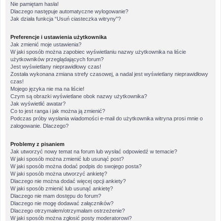
Nie pamiętam hasła!
Dlaczego następuje automatyczne wylogowanie?
Jak działa funkcja “Usuń ciasteczka witryny”?
Preferencje i ustawienia użytkownika
Jak zmienić moje ustawienia?
W jaki sposób można zapobiec wyświetlaniu nazwy użytkownika na liście
użytkowników przeglądających forum?
Jest wyświetlany nieprawidłowy czas!
Została wykonana zmiana strefy czasowej, a nadal jest wyświetlany nieprawidłowy
czas!
Mojego języka nie ma na liście!
Czym są obrazki wyświetlane obok nazwy użytkownika?
Jak wyświetlić awatar?
Co to jest ranga i jak można ją zmienić?
Podczas próby wysłania wiadomości e-mail do użytkownika witryna prosi mnie o
zalogowanie. Dlaczego?
Problemy z pisaniem
Jak utworzyć nowy temat na forum lub wysłać odpowiedź w temacie?
W jaki sposób można zmienić lub usunąć post?
W jaki sposób można dodać podpis do swojego posta?
W jaki sposób można utworzyć ankietę?
Dlaczego nie można dodać więcej opcji ankiety?
W jaki sposób zmienić lub usunąć ankietę?
Dlaczego nie mam dostępu do forum?
Dlaczego nie mogę dodawać załączników?
Dlaczego otrzymałem/otrzymałam ostrzeżenie?
W jaki sposób można zgłosić posty moderatorowi?