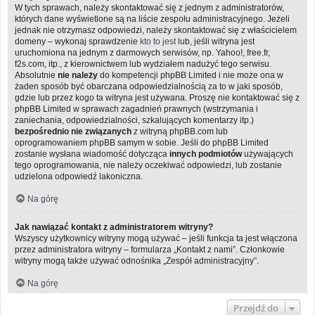
W tych sprawach, należy skontaktować się z jednym z administratorów,
których dane wyświetlone są na liście zespołu administracyjnego. Jeżeli
jednak nie otrzymasz odpowiedzi, należy skontaktować się z właścicielem
domeny – wykonaj sprawdzenie
kto to jest
lub, jeśli witryna jest
uruchomiona na jednym z darmowych serwisów, np. Yahoo!, free.fr,
f2s.com, itp., z kierownictwem lub wydziałem nadużyć tego serwisu.
Absolutnie
nie należy
do kompetencji phpBB Limited i nie może ona w
żaden sposób być obarczana odpowiedzialnością za to w jaki sposób,
gdzie lub przez kogo ta witryna jest używana. Proszę nie kontaktować się z
phpBB Limited w sprawach zagadnień prawnych (wstrzymania i
zaniechania, odpowiedzialności, szkalujących komentarzy itp.)
bezpośrednio nie związanych
z witryną phpBB.com lub
oprogramowaniem phpBB samym w sobie. Jeśli do phpBB Limited
zostanie wysłana wiadomość dotycząca
innych podmiotów
używających
tego oprogramowania, nie należy oczekiwać odpowiedzi, lub zostanie
udzielona odpowiedź lakoniczna.
Na górę
Jak nawiązać kontakt z administratorem witryny?
Wszyscy użytkownicy witryny mogą używać – jeśli funkcja ta jest włączona
przez administratora witryny – formularza „Kontakt z nami”. Członkowie
witryny mogą także używać odnośnika „Zespół administracyjny”.
Na górę
Przejdź do