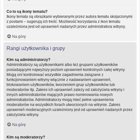
Co to są ikony tematu?
Ikony tematu są obrazkami wybieranymi przez autora tematu skojarzonymi
z postami – sugerują ich treść. Możliwość korzystania z ikon tematu
uzależniona jest od uprawnień nadanych przez administratora witryny.
Na górę
Rangi użytkownika i grupy
Kim są administratorzy?
Administratorzy są użytkownikami albo też grupami użytkowników
posiadającymi najwyższy poziom uprawnień kontrolnych całej witryny.
Mogą oni kontrolować wszystkie zagadnienia związane z
funkcjonowaniem witryny włącznie z nadawaniem uprawnień,
blokowaniem użytkowników, tworzeniem grup użytkowników lub
moderatorów itp. Zakres ich uprawnień zależy od założyciela witryny i
innych administratorów mających prawo nominowania nowych
administratorów. Administratorzy mogą mieć pełne uprawnienia
moderatorów na wszystkich forach utworzonych na witrynie. Zakres
uprawnień moderacyjnych uzależniony jest od uprawnień nadanych przez
założyciela witryny.
Na górę
Kim są moderatorzy?