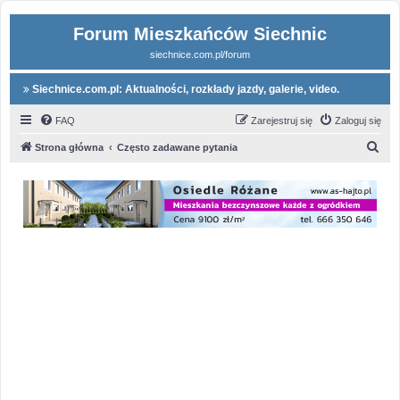
Forum Mieszkańców Siechnic
siechnice.com.pl/forum
Siechnice.com.pl: Aktualności, rozkłady jazdy, galerie, video.
FAQ
Zarejestruj się
Zaloguj się
S
Strona główna
Często zadawane pytania
z
u
k
a
j