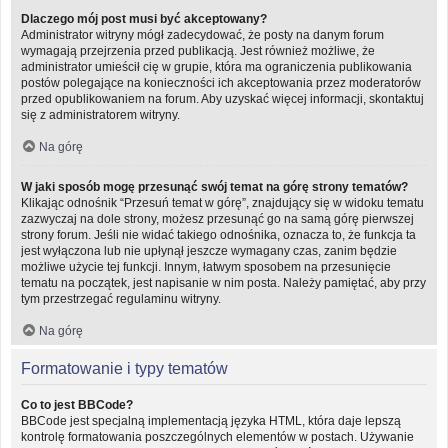
Dlaczego mój post musi być akceptowany?
Administrator witryny mógł zadecydować, że posty na danym forum
wymagają przejrzenia przed publikacją. Jest również możliwe, że
administrator umieścił cię w grupie, która ma ograniczenia publikowania
postów polegające na konieczności ich akceptowania przez moderatorów
przed opublikowaniem na forum. Aby uzyskać więcej informacji, skontaktuj
się z administratorem witryny.
Na górę
W jaki sposób mogę przesunąć swój temat na górę strony tematów?
Klikając odnośnik “Przesuń temat w górę”, znajdujący się w widoku tematu
zazwyczaj na dole strony, możesz przesunąć go na samą górę pierwszej
strony forum. Jeśli nie widać takiego odnośnika, oznacza to, że funkcja ta
jest wyłączona lub nie upłynął jeszcze wymagany czas, zanim będzie
możliwe użycie tej funkcji. Innym, łatwym sposobem na przesunięcie
tematu na początek, jest napisanie w nim posta. Należy pamiętać, aby przy
tym przestrzegać regulaminu witryny.
Na górę
Formatowanie i typy tematów
Co to jest BBCode?
BBCode jest specjalną implementacją języka HTML, która daje lepszą
kontrolę formatowania poszczególnych elementów w postach. Używanie