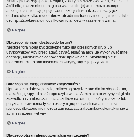
zmiany pierwszego posta w wątku, z którym zawsze związana jest ankieta.
Jeśli nikt jeszcze nie oddał głosu w ankiecie, jej autor może usunąć
ankietę lub zmienić jej opcje. Jednakże, jeśli w ankiecie zostały już
oddane głosy, tylko moderatorzy lub administratorzy mogą ją zmienić, lub
usunąć. Zapobiega to modyfikowaniu ankiety w czasie jej trwania.
Na górę
Dlaczego nie mam dostępu do forum?
Niektóre fora mogą być dostępne tylko dla określonych grup lub
użytkowników. Aby przeglądać, czytać, pisać na nich lub wykonywać inne
operacje, musisz mieć odpowiednie uprawnienia. Skontaktuj się z
moderatorem lub administratorem witryny, aby ci je przydzielił.
Na górę
Dlaczego nie mogę dodawać załączników?
Uprawnienia dotyczące załączników są przydzielane dla każdego forum,
dla każdej grupy i dla każdego użytkownika. Administrator witryny mógł nie
zezwolić na zamieszczanie załączników na forum, na którym piszesz lub
przyznał uprawnienia tylko niektórym grupom. Jeśli nadal nie masz
jasności, dlaczego nie możesz zamieszczać załączników, skontaktuj się z
administratorem witryny.
Na górę
Dlaczego otrzymałem/otrzymałam ostrzeżenie?