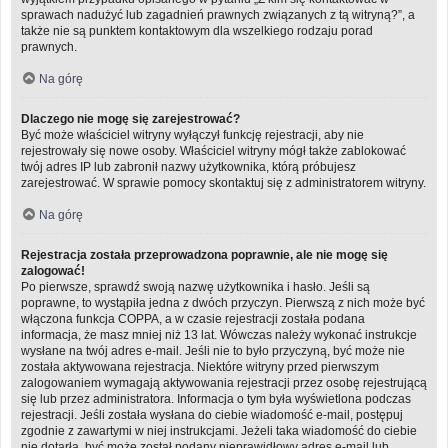
sprawach nadużyć lub zagadnień prawnych związanych z tą witryną?”, a
także nie są punktem kontaktowym dla wszelkiego rodzaju porad
prawnych.
Na górę
Dlaczego nie mogę się zarejestrować?
Być może właściciel witryny wyłączył funkcję rejestracji, aby nie
rejestrowały się nowe osoby. Właściciel witryny mógł także zablokować
twój adres IP lub zabronił nazwy użytkownika, którą próbujesz
zarejestrować. W sprawie pomocy skontaktuj się z administratorem witryny.
Na górę
Rejestracja została przeprowadzona poprawnie, ale nie mogę się
zalogować!
Po pierwsze, sprawdź swoją nazwę użytkownika i hasło. Jeśli są
poprawne, to wystąpiła jedna z dwóch przyczyn. Pierwszą z nich może być
włączona funkcja COPPA, a w czasie rejestracji została podana
informacja, że masz mniej niż 13 lat. Wówczas należy wykonać instrukcje
wysłane na twój adres e-mail. Jeśli nie to było przyczyną, być może nie
została aktywowana rejestracja. Niektóre witryny przed pierwszym
zalogowaniem wymagają aktywowania rejestracji przez osobę rejestrującą
się lub przez administratora. Informacja o tym była wyświetlona podczas
rejestracji. Jeśli została wysłana do ciebie wiadomość e-mail, postępuj
zgodnie z zawartymi w niej instrukcjami. Jeżeli taka wiadomość do ciebie
nie dotarła, być może został podany nieprawidłowy adres e-mail lub