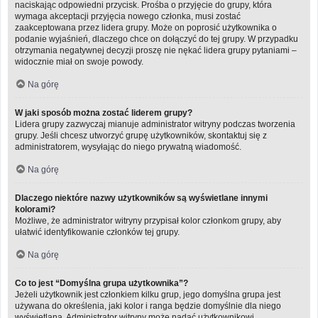
naciskając odpowiedni przycisk. Prośba o przyjęcie do grupy, która
wymaga akceptacji przyjęcia nowego członka, musi zostać
zaakceptowana przez lidera grupy. Może on poprosić użytkownika o
podanie wyjaśnień, dlaczego chce on dołączyć do tej grupy. W przypadku
otrzymania negatywnej decyzji proszę nie nękać lidera grupy pytaniami –
widocznie miał on swoje powody.
Na górę
W jaki sposób można zostać liderem grupy?
Lidera grupy zazwyczaj mianuje administrator witryny podczas tworzenia
grupy. Jeśli chcesz utworzyć grupę użytkowników, skontaktuj się z
administratorem, wysyłając do niego prywatną wiadomość.
Na górę
Dlaczego niektóre nazwy użytkowników są wyświetlane innymi
kolorami?
Możliwe, że administrator witryny przypisał kolor członkom grupy, aby
ułatwić identyfikowanie członków tej grupy.
Na górę
Co to jest “Domyślna grupa użytkownika”?
Jeżeli użytkownik jest członkiem kilku grup, jego domyślna grupa jest
używana do określenia, jaki kolor i ranga będzie domyślnie dla niego
wyświetlana. Administrator witryny może nadać użytkownikowi