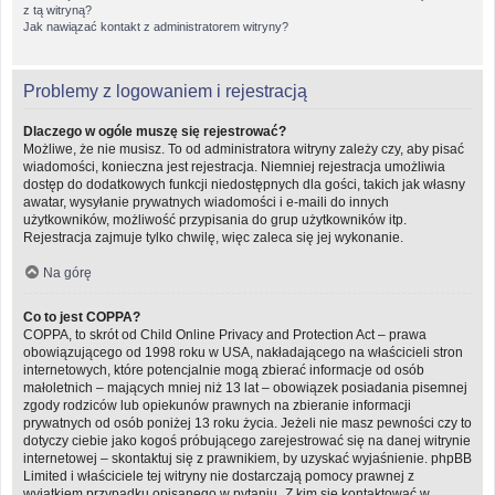
z tą witryną?
Jak nawiązać kontakt z administratorem witryny?
Problemy z logowaniem i rejestracją
Dlaczego w ogóle muszę się rejestrować?
Możliwe, że nie musisz. To od administratora witryny zależy czy, aby pisać
wiadomości, konieczna jest rejestracja. Niemniej rejestracja umożliwia
dostęp do dodatkowych funkcji niedostępnych dla gości, takich jak własny
awatar, wysyłanie prywatnych wiadomości i e-maili do innych
użytkowników, możliwość przypisania do grup użytkowników itp.
Rejestracja zajmuje tylko chwilę, więc zaleca się jej wykonanie.
Na górę
Co to jest COPPA?
COPPA, to skrót od Child Online Privacy and Protection Act – prawa
obowiązującego od 1998 roku w USA, nakładającego na właścicieli stron
internetowych, które potencjalnie mogą zbierać informacje od osób
małoletnich – mających mniej niż 13 lat – obowiązek posiadania pisemnej
zgody rodziców lub opiekunów prawnych na zbieranie informacji
prywatnych od osób poniżej 13 roku życia. Jeżeli nie masz pewności czy to
dotyczy ciebie jako kogoś próbującego zarejestrować się na danej witrynie
internetowej – skontaktuj się z prawnikiem, by uzyskać wyjaśnienie. phpBB
Limited i właściciele tej witryny nie dostarczają pomocy prawnej z
wyjątkiem przypadku opisanego w pytaniu „Z kim się kontaktować w