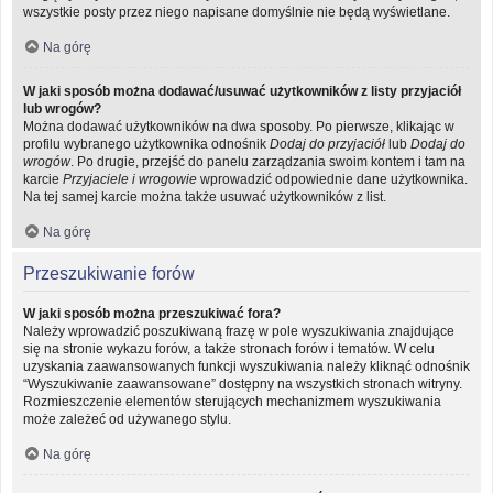
wszystkie posty przez niego napisane domyślnie nie będą wyświetlane.
Na górę
W jaki sposób można dodawać/usuwać użytkowników z listy przyjaciół
lub wrogów?
Można dodawać użytkowników na dwa sposoby. Po pierwsze, klikając w
profilu wybranego użytkownika odnośnik
Dodaj do przyjaciół
lub
Dodaj do
wrogów
. Po drugie, przejść do panelu zarządzania swoim kontem i tam na
karcie
Przyjaciele i wrogowie
wprowadzić odpowiednie dane użytkownika.
Na tej samej karcie można także usuwać użytkowników z list.
Na górę
Przeszukiwanie forów
W jaki sposób można przeszukiwać fora?
Należy wprowadzić poszukiwaną frazę w pole wyszukiwania znajdujące
się na stronie wykazu forów, a także stronach forów i tematów. W celu
uzyskania zaawansowanych funkcji wyszukiwania należy kliknąć odnośnik
“Wyszukiwanie zaawansowane” dostępny na wszystkich stronach witryny.
Rozmieszczenie elementów sterujących mechanizmem wyszukiwania
może zależeć od używanego stylu.
Na górę