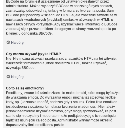
BBCode na forum jest uzależnione od ustawień określanych przez
administratora. Można wyłączyć BBCode w poszczególnych postach,
zaznaczając odpowiednią funkcję w formularzu tworzenia posta. Sam
BBCode jest podobny w składni do HTML-a, ale znaczniki zawarte są w
nawiasach kwadratowych [przykład] zamiast w używanych w HTML-u
nawiasach ostrych <przykład>. Aby uzyskać więcej informacji o BBCode,
zapoznaj się z przewodnikiem dostępnym ze strony tworzenia posta po
kliknięciu odnośnika
BBCode
.
Na górę
Czy można używać języka HTML?
Nie. Nie można używać i przetwarzać znaczników HTML na tej witrynie.
Większość formatowania, które dostarcza HTML, można uzyskać,
używając BBCode.
Na górę
Co to są są emotikony?
Emotikony, zwane też uśmieszkami, to małe obrazki, które mogą być użyte
do wyrażania emocji. Do wyrażania emocji można też stosować krótkie
kody, np. :) oznacza radość, podczas gdy :( smutek. Pełna lista emotikon
jest dostępna z poziomu formularza tworzenia wiadomości. Nie należy
jednak nadmiernie używać emotikon, gdyż mogą spowodować, że post
stanie się nieczytelny i moderator może podjąć decyzję o ich usunięciu
bądź też usunięciu całego posta. Administrator witryny może określić
dopuszczalny limit emotikon w poście.