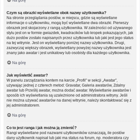
Na górę
Czym są obrazki wyświetlane obok nazwy użytkownika?
Na stronie przeglądania postów, w miejscu, gdzie są wyświetlane
informacje o użytkowniku, mogą być wyświetlane dwa obrazki. Pierwszy
obrazek jest skojarzony z rangą użytkownika. W zależności od używanego
stylu jest on w formie gwiazdek, kwadracików lub kropek pokazujących, jak
dużo postów zostało napisanych przez użytkownika lub jaki jest jego status
na tej witrynie. Jest on wyświetlany poniżej nazwy użytkownika. Drugi,
zazwyczaj większy obrazek, wyświetlany powyżej nazwy użytkownika jest
znany jako awatar i jest unikatowy lub osobisty dla każdego użytkownika.
Na górę
Jak wyświetlić awatar?
W panelu zarządzania kontem na karcie „Profil” w sekcji „Awatar”,
używając jednej z czterech metod: Gravatar, Galeria awatarów, Zdalny
awatar lub Prześlij awatar, można dodać awatar. Wyświetlanie awatarów i
sposób ich wyświetlania są uzależnione od administratora witryny. Jeśli
nie można używać awatarów na danej witrynie, należy skontaktować się z
jej administratorem.
Na górę
Co to jest ranga i jak można ją zmienić?
Rangi wyświetlane pod nazwami użytkowników oznaczają, ile postów
dany użytkownik napisał lub jaki ma status na forum, np. moderatora czy