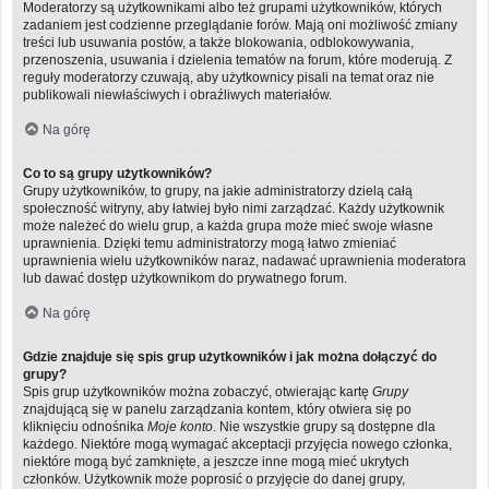
Moderatorzy są użytkownikami albo też grupami użytkowników, których
zadaniem jest codzienne przeglądanie forów. Mają oni możliwość zmiany
treści lub usuwania postów, a także blokowania, odblokowywania,
przenoszenia, usuwania i dzielenia tematów na forum, które moderują. Z
reguły moderatorzy czuwają, aby użytkownicy pisali na temat oraz nie
publikowali niewłaściwych i obraźliwych materiałów.
Na górę
Co to są grupy użytkowników?
Grupy użytkowników, to grupy, na jakie administratorzy dzielą całą
społeczność witryny, aby łatwiej było nimi zarządzać. Każdy użytkownik
może należeć do wielu grup, a każda grupa może mieć swoje własne
uprawnienia. Dzięki temu administratorzy mogą łatwo zmieniać
uprawnienia wielu użytkowników naraz, nadawać uprawnienia moderatora
lub dawać dostęp użytkownikom do prywatnego forum.
Na górę
Gdzie znajduje się spis grup użytkowników i jak można dołączyć do
grupy?
Spis grup użytkowników można zobaczyć, otwierając kartę
Grupy
znajdującą się w panelu zarządzania kontem, który otwiera się po
kliknięciu odnośnika
Moje konto
. Nie wszystkie grupy są dostępne dla
każdego. Niektóre mogą wymagać akceptacji przyjęcia nowego członka,
niektóre mogą być zamknięte, a jeszcze inne mogą mieć ukrytych
członków. Użytkownik może poprosić o przyjęcie do danej grupy,