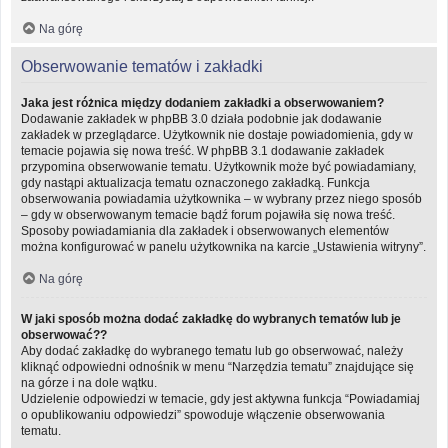
Na górę
Obserwowanie tematów i zakładki
Jaka jest różnica między dodaniem zakładki a obserwowaniem?
Dodawanie zakładek w phpBB 3.0 działa podobnie jak dodawanie
zakładek w przeglądarce. Użytkownik nie dostaje powiadomienia, gdy w
temacie pojawia się nowa treść. W phpBB 3.1 dodawanie zakładek
przypomina obserwowanie tematu. Użytkownik może być powiadamiany,
gdy nastąpi aktualizacja tematu oznaczonego zakładką. Funkcja
obserwowania powiadamia użytkownika – w wybrany przez niego sposób
– gdy w obserwowanym temacie bądź forum pojawiła się nowa treść.
Sposoby powiadamiania dla zakładek i obserwowanych elementów
można konfigurować w panelu użytkownika na karcie „Ustawienia witryny”.
Na górę
W jaki sposób można dodać zakładkę do wybranych tematów lub je
obserwować??
Aby dodać zakładkę do wybranego tematu lub go obserwować, należy
kliknąć odpowiedni odnośnik w menu “Narzędzia tematu” znajdujące się
na górze i na dole wątku.
Udzielenie odpowiedzi w temacie, gdy jest aktywna funkcja “Powiadamiaj
o opublikowaniu odpowiedzi” spowoduje włączenie obserwowania
tematu.