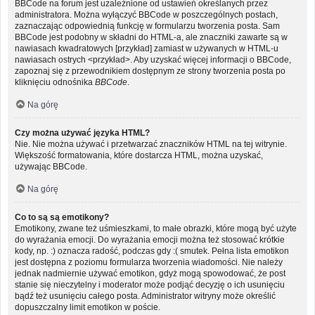
BBCode na forum jest uzależnione od ustawień określanych przez
administratora. Można wyłączyć BBCode w poszczególnych postach,
zaznaczając odpowiednią funkcję w formularzu tworzenia posta. Sam
BBCode jest podobny w składni do HTML-a, ale znaczniki zawarte są w
nawiasach kwadratowych [przykład] zamiast w używanych w HTML-u
nawiasach ostrych <przykład>. Aby uzyskać więcej informacji o BBCode,
zapoznaj się z przewodnikiem dostępnym ze strony tworzenia posta po
kliknięciu odnośnika
BBCode
.
Na górę
Czy można używać języka HTML?
Nie. Nie można używać i przetwarzać znaczników HTML na tej witrynie.
Większość formatowania, które dostarcza HTML, można uzyskać,
używając BBCode.
Na górę
Co to są są emotikony?
Emotikony, zwane też uśmieszkami, to małe obrazki, które mogą być użyte
do wyrażania emocji. Do wyrażania emocji można też stosować krótkie
kody, np. :) oznacza radość, podczas gdy :( smutek. Pełna lista emotikon
jest dostępna z poziomu formularza tworzenia wiadomości. Nie należy
jednak nadmiernie używać emotikon, gdyż mogą spowodować, że post
stanie się nieczytelny i moderator może podjąć decyzję o ich usunięciu
bądź też usunięciu całego posta. Administrator witryny może określić
dopuszczalny limit emotikon w poście.