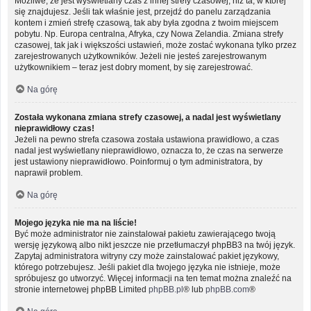
Możliwe, że jest wyświetlany czas z innej strefy czasowej, niż ta, w której
się znajdujesz. Jeśli tak właśnie jest, przejdź do panelu zarządzania
kontem i zmień strefę czasową, tak aby była zgodna z twoim miejscem
pobytu. Np. Europa centralna, Afryka, czy Nowa Zelandia. Zmiana strefy
czasowej, tak jak i większości ustawień, może zostać wykonana tylko przez
zarejestrowanych użytkowników. Jeżeli nie jesteś zarejestrowanym
użytkownikiem – teraz jest dobry moment, by się zarejestrować.
Na górę
Została wykonana zmiana strefy czasowej, a nadal jest wyświetlany
nieprawidłowy czas!
Jeżeli na pewno strefa czasowa została ustawiona prawidłowo, a czas
nadal jest wyświetlany nieprawidłowo, oznacza to, że czas na serwerze
jest ustawiony nieprawidłowo. Poinformuj o tym administratora, by
naprawił problem.
Na górę
Mojego języka nie ma na liście!
Być może administrator nie zainstalował pakietu zawierającego twoją
wersję językową albo nikt jeszcze nie przetłumaczył phpBB3 na twój język.
Zapytaj administratora witryny czy może zainstalować pakiet językowy,
którego potrzebujesz. Jeśli pakiet dla twojego języka nie istnieje, może
spróbujesz go utworzyć. Więcej informacji na ten temat można znaleźć na
stronie internetowej phpBB Limited
phpBB.pl
® lub
phpBB.com
®