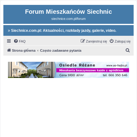
Forum Mieszkańców Siechnic
siechnice.com.pl/forum
Siechnice.com.pl: Aktualności, rozkłady jazdy, galerie, video.
FAQ
Zarejestruj się
Zaloguj się
S
Strona główna
Często zadawane pytania
z
u
k
a
j