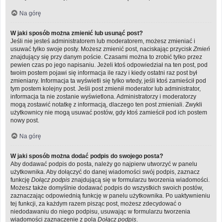
Na górę
W jaki sposób można zmienić lub usunąć post?
Jeśli nie jesteś administratorem lub moderatorem, możesz zmieniać i
usuwać tylko swoje posty. Możesz zmienić post, naciskając przycisk
Zmień
znajdujący się przy danym poście. Czasami można to zrobić tylko przez
pewien czas po jego napisaniu. Jeżeli ktoś odpowiedział na ten post, pod
twoim postem pojawi się informacja ile razy i kiedy ostatni raz post był
zmieniany. Informacja ta wyświetli się tylko wtedy, jeśli ktoś zamieścił pod
tym postem kolejny post. Jeśli post zmienił moderator lub administrator,
informacja ta nie zostanie wyświetlona. Administratorzy i moderatorzy
mogą zostawić notatkę z informacją, dlaczego ten post zmieniali. Zwykli
użytkownicy nie mogą usuwać postów, gdy ktoś zamieścił pod ich postem
nowy post.
Na górę
W jaki sposób można dodać podpis do swojego posta?
Aby dodawać podpis do posta, należy go najpierw utworzyć w panelu
użytkownika. Aby dołączyć do danej wiadomości swój podpis, zaznacz
funkcję
Dołącz podpis
znajdującą się w formularzu tworzenia wiadomości.
Możesz także domyślnie dodawać podpis do wszystkich swoich postów,
zaznaczając odpowiednią funkcję w panelu użytkownika. Po uaktywnieniu
tej funkcji, za każdym razem pisząc post, możesz zdecydować o
niedodawaniu do niego podpisu, usuwając w formularzu tworzenia
wiadomości zaznaczenie z pola
Dołącz podpis
.