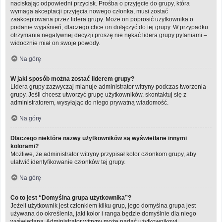
naciskając odpowiedni przycisk. Prośba o przyjęcie do grupy, która
wymaga akceptacji przyjęcia nowego członka, musi zostać
zaakceptowana przez lidera grupy. Może on poprosić użytkownika o
podanie wyjaśnień, dlaczego chce on dołączyć do tej grupy. W przypadku
otrzymania negatywnej decyzji proszę nie nękać lidera grupy pytaniami –
widocznie miał on swoje powody.
Na górę
W jaki sposób można zostać liderem grupy?
Lidera grupy zazwyczaj mianuje administrator witryny podczas tworzenia
grupy. Jeśli chcesz utworzyć grupę użytkowników, skontaktuj się z
administratorem, wysyłając do niego prywatną wiadomość.
Na górę
Dlaczego niektóre nazwy użytkowników są wyświetlane innymi
kolorami?
Możliwe, że administrator witryny przypisał kolor członkom grupy, aby
ułatwić identyfikowanie członków tej grupy.
Na górę
Co to jest “Domyślna grupa użytkownika”?
Jeżeli użytkownik jest członkiem kilku grup, jego domyślna grupa jest
używana do określenia, jaki kolor i ranga będzie domyślnie dla niego
wyświetlana. Administrator witryny może nadać użytkownikowi