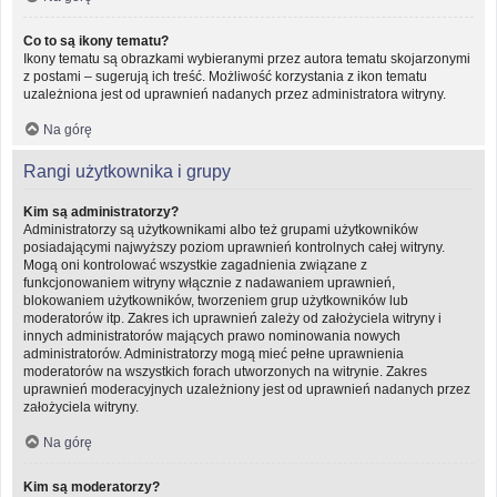
Co to są ikony tematu?
Ikony tematu są obrazkami wybieranymi przez autora tematu skojarzonymi
z postami – sugerują ich treść. Możliwość korzystania z ikon tematu
uzależniona jest od uprawnień nadanych przez administratora witryny.
Na górę
Rangi użytkownika i grupy
Kim są administratorzy?
Administratorzy są użytkownikami albo też grupami użytkowników
posiadającymi najwyższy poziom uprawnień kontrolnych całej witryny.
Mogą oni kontrolować wszystkie zagadnienia związane z
funkcjonowaniem witryny włącznie z nadawaniem uprawnień,
blokowaniem użytkowników, tworzeniem grup użytkowników lub
moderatorów itp. Zakres ich uprawnień zależy od założyciela witryny i
innych administratorów mających prawo nominowania nowych
administratorów. Administratorzy mogą mieć pełne uprawnienia
moderatorów na wszystkich forach utworzonych na witrynie. Zakres
uprawnień moderacyjnych uzależniony jest od uprawnień nadanych przez
założyciela witryny.
Na górę
Kim są moderatorzy?