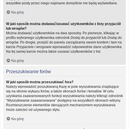
wszystkie posty przez niego napisane domyślnie nie będą wyświetlane.
Na górę
W jaki sposób można dodawać/usuwać użytkowników z listy przyjaciół
lub wrogów?
Można dodawać użytkowników na dwa sposoby. Po pierwsze, klikając w
profilu wybranego użytkownika odnośnik
Dodaj do przyjaciół
lub
Dodaj do
wrogów
. Po drugie, przejść do panelu zarządzania swoim kontem i tam na
karcie
Przyjaciele i wrogowie
wprowadzić odpowiednie dane użytkownika.
Na tej samej karcie można także usuwać użytkowników z list.
Na górę
Przeszukiwanie forów
W jaki sposób można przeszukiwać fora?
Należy wprowadzić poszukiwaną frazę w pole wyszukiwania znajdujące
się na stronie wykazu forów, a także stronach forów i tematów. W celu
uzyskania zaawansowanych funkcji wyszukiwania należy kliknąć odnośnik
“Wyszukiwanie zaawansowane” dostępny na wszystkich stronach witryny.
Rozmieszczenie elementów sterujących mechanizmem wyszukiwania
może zależeć od używanego stylu.
Na górę