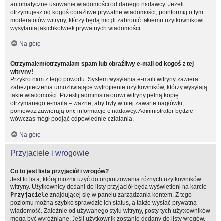
automatyczne usuwanie wiadomości od danego nadawcy. Jeżeli
otrzymujesz od kogoś obraźliwe prywatne wiadomości, poinformuj o tym
moderatorów witryny, którzy będą mogli zabronić takiemu użytkownikowi
wysyłania jakichkolwiek prywatnych wiadomości.
Na górę
Otrzymałem/otrzymałam spam lub obraźliwy e-mail od kogoś z tej
witryny!
Przykro nam z tego powodu. System wysyłania e-maili witryny zawiera
zabezpieczenia umożliwiające wytropienie użytkowników, którzy wysyłają
takie wiadomości. Prześlij administratorowi witryny pełną kopię
otrzymanego e-maila – ważne, aby były w niej zawarte nagłówki,
ponieważ zawierają one informacje o nadawcy. Administrator będzie
wówczas mógł podjąć odpowiednie działania.
Na górę
Przyjaciele i wrogowie
Co to jest lista przyjaciół i wrogów?
Jest to lista, którą można użyć do organizowania różnych użytkowników
witryny. Użytkownicy dodani do listy przyjaciół będą wyświetleni na karcie
Przyjaciele
znajdującej się w panelu zarządzania kontem. Z tego
poziomu można szybko sprawdzić ich status, a także wysłać prywatną
wiadomość. Zależnie od używanego stylu witryny, posty tych użytkowników
mogą być wyróżniane. Jeśli użytkownik zostanie dodany do listy wrogów,