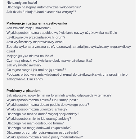
Nie pamiętam hasła!
Dlaczego następuje automatyczne wylogowanie?
Jak działa funkcja “Usuń ciasteczka witryny”?
Preferencje i ustawienia użytkownika
Jak zmienić moje ustawienia?
W jaki sposób można zapobiec wyświetlaniu nazwy użytkownika na liście
użytkowników przeglądających forum?
Jest wyświetlany nieprawidłowy czas!
Została wykonana zmiana strefy czasowej, a nadal jest wyświetlany nieprawidłowy
czas!
Mojego języka nie ma na liście!
Czym są obrazki wyświetlane obok nazwy użytkownika?
Jak wyświetlić awatar?
Co to jest ranga i jak można ją zmienić?
Podczas próby wysłania wiadomości e-mail do użytkownika witryna prosi mnie o
zalogowanie. Dlaczego?
Problemy z pisaniem
Jak utworzyć nowy temat na forum lub wysłać odpowiedź w temacie?
W jaki sposób można zmienić lub usunąć post?
W jaki sposób można dodać podpis do swojego posta?
W jaki sposób można utworzyć ankietę?
Dlaczego nie można dodać więcej opcji ankiety?
W jaki sposób zmienić lub usunąć ankietę?
Dlaczego nie mam dostępu do forum?
Dlaczego nie mogę dodawać załączników?
Dlaczego otrzymałem/otrzymałam ostrzeżenie?
W jaki sposób można zgłosić posty moderatorowi?