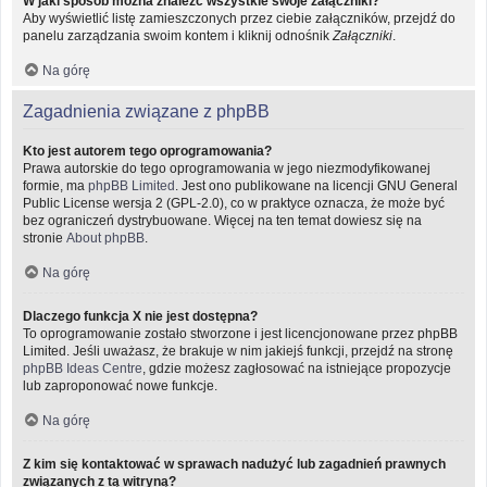
W jaki sposób można znaleźć wszystkie swoje załączniki?
Aby wyświetlić listę zamieszczonych przez ciebie załączników, przejdź do
panelu zarządzania swoim kontem i kliknij odnośnik
Załączniki
.
Na górę
Zagadnienia związane z phpBB
Kto jest autorem tego oprogramowania?
Prawa autorskie do tego oprogramowania w jego niezmodyfikowanej
formie, ma
phpBB Limited
. Jest ono publikowane na licencji GNU General
Public License wersja 2 (GPL-2.0), co w praktyce oznacza, że może być
bez ograniczeń dystrybuowane. Więcej na ten temat dowiesz się na
stronie
About phpBB
.
Na górę
Dlaczego funkcja X nie jest dostępna?
To oprogramowanie zostało stworzone i jest licencjonowane przez phpBB
Limited. Jeśli uważasz, że brakuje w nim jakiejś funkcji, przejdź na stronę
phpBB Ideas Centre
, gdzie możesz zagłosować na istniejące propozycje
lub zaproponować nowe funkcje.
Na górę
Z kim się kontaktować w sprawach nadużyć lub zagadnień prawnych
związanych z tą witryną?