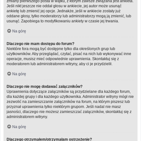
zmiany pierwszego posta w wątku, z którym zawsze związana jest ankieta.
Jeśli nikt jeszcze nie oddał głosu w ankiecie, jej autor może usunąć
ankietę lub zmienić jej opcje. Jednakże, jeśli w ankiecie zostały już
oddane głosy, tylko moderatorzy lub administratorzy mogą ją zmienić, lub
usunąć. Zapobiega to modyfikowaniu ankiety w czasie jej trwania.
Na górę
Dlaczego nie mam dostępu do forum?
Niektóre fora mogą być dostępne tylko dla określonych grup lub
użytkowników. Aby przeglądać, czytać, pisać na nich lub wykonywać inne
operacje, musisz mieć odpowiednie uprawnienia. Skontaktuj się z
moderatorem lub administratorem witryny, aby ci je przydzielił.
Na górę
Dlaczego nie mogę dodawać załączników?
Uprawnienia dotyczące załączników są przydzielane dla każdego forum,
dla każdej grupy i dla każdego użytkownika. Administrator witryny mógł nie
zezwolić na zamieszczanie załączników na forum, na którym piszesz lub
przyznał uprawnienia tylko niektórym grupom. Jeśli nadal nie masz
jasności, dlaczego nie możesz zamieszczać załączników, skontaktuj się z
administratorem witryny.
Na górę
Dlaczego otrzymałem/otrzymałam ostrzeżenie?