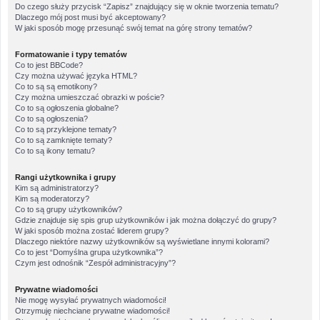
Do czego służy przycisk “Zapisz” znajdujący się w oknie tworzenia tematu?
Dlaczego mój post musi być akceptowany?
W jaki sposób mogę przesunąć swój temat na górę strony tematów?
Formatowanie i typy tematów
Co to jest BBCode?
Czy można używać języka HTML?
Co to są są emotikony?
Czy można umieszczać obrazki w poście?
Co to są ogłoszenia globalne?
Co to są ogłoszenia?
Co to są przyklejone tematy?
Co to są zamknięte tematy?
Co to są ikony tematu?
Rangi użytkownika i grupy
Kim są administratorzy?
Kim są moderatorzy?
Co to są grupy użytkowników?
Gdzie znajduje się spis grup użytkowników i jak można dołączyć do grupy?
W jaki sposób można zostać liderem grupy?
Dlaczego niektóre nazwy użytkowników są wyświetlane innymi kolorami?
Co to jest “Domyślna grupa użytkownika”?
Czym jest odnośnik “Zespół administracyjny”?
Prywatne wiadomości
Nie mogę wysyłać prywatnych wiadomości!
Otrzymuję niechciane prywatne wiadomości!