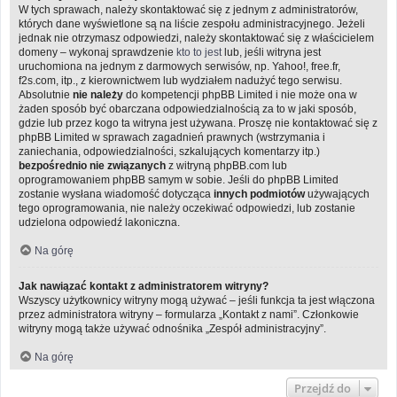
W tych sprawach, należy skontaktować się z jednym z administratorów,
których dane wyświetlone są na liście zespołu administracyjnego. Jeżeli
jednak nie otrzymasz odpowiedzi, należy skontaktować się z właścicielem
domeny – wykonaj sprawdzenie
kto to jest
lub, jeśli witryna jest
uruchomiona na jednym z darmowych serwisów, np. Yahoo!, free.fr,
f2s.com, itp., z kierownictwem lub wydziałem nadużyć tego serwisu.
Absolutnie
nie należy
do kompetencji phpBB Limited i nie może ona w
żaden sposób być obarczana odpowiedzialnością za to w jaki sposób,
gdzie lub przez kogo ta witryna jest używana. Proszę nie kontaktować się z
phpBB Limited w sprawach zagadnień prawnych (wstrzymania i
zaniechania, odpowiedzialności, szkalujących komentarzy itp.)
bezpośrednio nie związanych
z witryną phpBB.com lub
oprogramowaniem phpBB samym w sobie. Jeśli do phpBB Limited
zostanie wysłana wiadomość dotycząca
innych podmiotów
używających
tego oprogramowania, nie należy oczekiwać odpowiedzi, lub zostanie
udzielona odpowiedź lakoniczna.
Na górę
Jak nawiązać kontakt z administratorem witryny?
Wszyscy użytkownicy witryny mogą używać – jeśli funkcja ta jest włączona
przez administratora witryny – formularza „Kontakt z nami”. Członkowie
witryny mogą także używać odnośnika „Zespół administracyjny”.
Na górę
Przejdź do