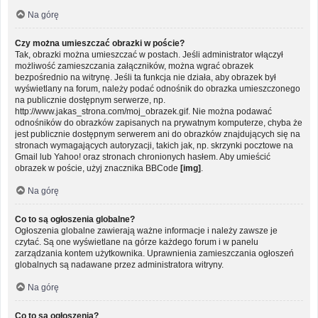
Na górę
Czy można umieszczać obrazki w poście?
Tak, obrazki można umieszczać w postach. Jeśli administrator włączył
możliwość zamieszczania załączników, można wgrać obrazek
bezpośrednio na witrynę. Jeśli ta funkcja nie działa, aby obrazek był
wyświetlany na forum, należy podać odnośnik do obrazka umieszczonego
na publicznie dostępnym serwerze, np.
http://www.jakas_strona.com/moj_obrazek.gif. Nie można podawać
odnośników do obrazków zapisanych na prywatnym komputerze, chyba że
jest publicznie dostępnym serwerem ani do obrazków znajdujących się na
stronach wymagających autoryzacji, takich jak, np. skrzynki pocztowe na
Gmail lub Yahoo! oraz stronach chronionych hasłem. Aby umieścić
obrazek w poście, użyj znacznika BBCode
[img]
.
Na górę
Co to są ogłoszenia globalne?
Ogłoszenia globalne zawierają ważne informacje i należy zawsze je
czytać. Są one wyświetlane na górze każdego forum i w panelu
zarządzania kontem użytkownika. Uprawnienia zamieszczania ogłoszeń
globalnych są nadawane przez administratora witryny.
Na górę
Co to są ogłoszenia?