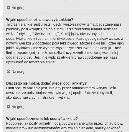
Na górę
W jaki sposób można utworzyć ankietę?
Tworzenie ankiet jest proste. Kiedy tworzysz nowy temat bądź zmieniasz
pierwszy post w wątku, na dole formularza tworzenia tematu będziesz
widzieć etykietę “Utwórz ankietę”. Kliknij ją i w otworzonym formularzu
podaj tytuł ankiety i co najmniej dwie opcje. Każdą opcję należy wpisać w
nowym wierszu widocznego pola tekstowego. Możesz określić liczbę opcji,
jakie użytkownik może wybrać, wyznaczyć czas trwania ankiety (0 – bez
limitu czasowego), a także umożliwić użytkownikom zmianę wcześniej
oddanego głosu. Jeśli nie widzisz etykiety, prawdopodobnie nie masz
uprawnień do tworzenia ankiet.
Na górę
Dlaczego nie można dodać więcej opcji ankiety?
Limit opcji w ankiecie jest ustalany przez administratora witryny. Jeśli
uważasz, że potrzebujesz wstawić więcej opcji niż dozwolony limit,
skontaktuj się z administratorem witryny.
Na górę
W jaki sposób zmienić lub usunąć ankietę?
Podobnie, jak posty, ankiety mogą być zmieniane tylko przez ich autorów,
moderatorów lub administratorów. Aby zmienić ankietę, należy dokonać