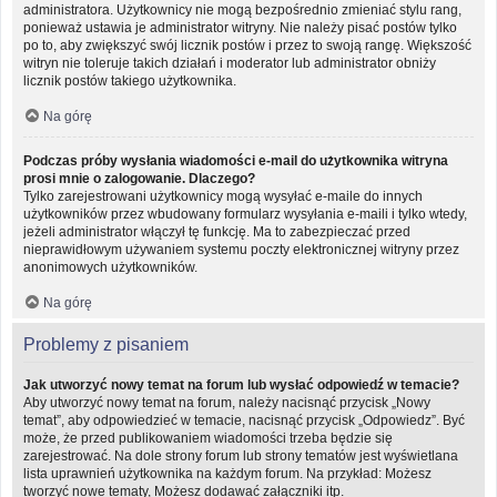
administratora. Użytkownicy nie mogą bezpośrednio zmieniać stylu rang,
ponieważ ustawia je administrator witryny. Nie należy pisać postów tylko
po to, aby zwiększyć swój licznik postów i przez to swoją rangę. Większość
witryn nie toleruje takich działań i moderator lub administrator obniży
licznik postów takiego użytkownika.
Na górę
Podczas próby wysłania wiadomości e-mail do użytkownika witryna
prosi mnie o zalogowanie. Dlaczego?
Tylko zarejestrowani użytkownicy mogą wysyłać e-maile do innych
użytkowników przez wbudowany formularz wysyłania e-maili i tylko wtedy,
jeżeli administrator włączył tę funkcję. Ma to zabezpieczać przed
nieprawidłowym używaniem systemu poczty elektronicznej witryny przez
anonimowych użytkowników.
Na górę
Problemy z pisaniem
Jak utworzyć nowy temat na forum lub wysłać odpowiedź w temacie?
Aby utworzyć nowy temat na forum, należy nacisnąć przycisk „Nowy
temat”, aby odpowiedzieć w temacie, nacisnąć przycisk „Odpowiedz”. Być
może, że przed publikowaniem wiadomości trzeba będzie się
zarejestrować. Na dole strony forum lub strony tematów jest wyświetlana
lista uprawnień użytkownika na każdym forum. Na przykład: Możesz
tworzyć nowe tematy, Możesz dodawać załączniki itp.