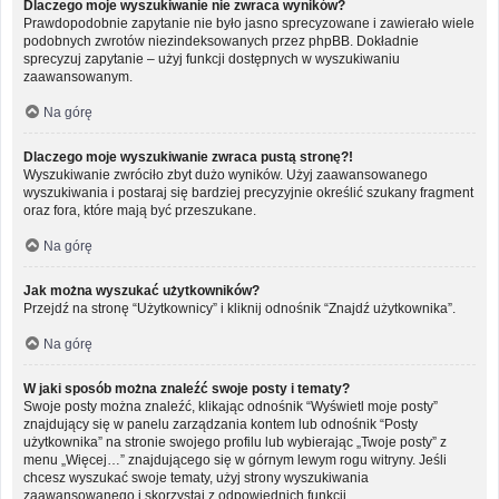
Dlaczego moje wyszukiwanie nie zwraca wyników?
Prawdopodobnie zapytanie nie było jasno sprecyzowane i zawierało wiele
podobnych zwrotów niezindeksowanych przez phpBB. Dokładnie
sprecyzuj zapytanie – użyj funkcji dostępnych w wyszukiwaniu
zaawansowanym.
Na górę
Dlaczego moje wyszukiwanie zwraca pustą stronę?!
Wyszukiwanie zwróciło zbyt dużo wyników. Użyj zaawansowanego
wyszukiwania i postaraj się bardziej precyzyjnie określić szukany fragment
oraz fora, które mają być przeszukane.
Na górę
Jak można wyszukać użytkowników?
Przejdź na stronę “Użytkownicy” i kliknij odnośnik “Znajdź użytkownika”.
Na górę
W jaki sposób można znaleźć swoje posty i tematy?
Swoje posty można znaleźć, klikając odnośnik “Wyświetl moje posty”
znajdujący się w panelu zarządzania kontem lub odnośnik “Posty
użytkownika” na stronie swojego profilu lub wybierając „Twoje posty” z
menu „Więcej…” znajdującego się w górnym lewym rogu witryny. Jeśli
chcesz wyszukać swoje tematy, użyj strony wyszukiwania
zaawansowanego i skorzystaj z odpowiednich funkcji.