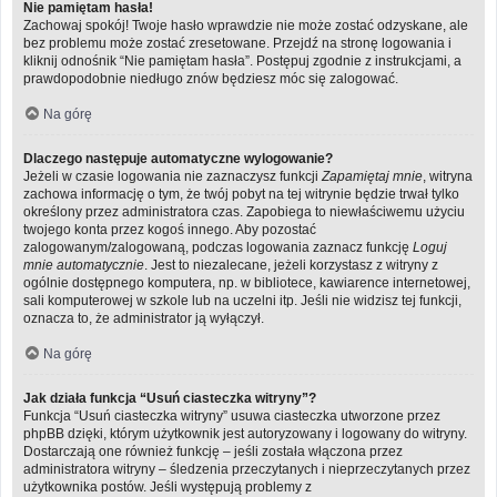
Nie pamiętam hasła!
Zachowaj spokój! Twoje hasło wprawdzie nie może zostać odzyskane, ale
bez problemu może zostać zresetowane. Przejdź na stronę logowania i
kliknij odnośnik “Nie pamiętam hasła”. Postępuj zgodnie z instrukcjami, a
prawdopodobnie niedługo znów będziesz móc się zalogować.
Na górę
Dlaczego następuje automatyczne wylogowanie?
Jeżeli w czasie logowania nie zaznaczysz funkcji
Zapamiętaj mnie
, witryna
zachowa informację o tym, że twój pobyt na tej witrynie będzie trwał tylko
określony przez administratora czas. Zapobiega to niewłaściwemu użyciu
twojego konta przez kogoś innego. Aby pozostać
zalogowanym/zalogowaną, podczas logowania zaznacz funkcję
Loguj
mnie automatycznie
. Jest to niezalecane, jeżeli korzystasz z witryny z
ogólnie dostępnego komputera, np. w bibliotece, kawiarence internetowej,
sali komputerowej w szkole lub na uczelni itp. Jeśli nie widzisz tej funkcji,
oznacza to, że administrator ją wyłączył.
Na górę
Jak działa funkcja “Usuń ciasteczka witryny”?
Funkcja “Usuń ciasteczka witryny” usuwa ciasteczka utworzone przez
phpBB dzięki, którym użytkownik jest autoryzowany i logowany do witryny.
Dostarczają one również funkcję – jeśli została włączona przez
administratora witryny – śledzenia przeczytanych i nieprzeczytanych przez
użytkownika postów. Jeśli występują problemy z