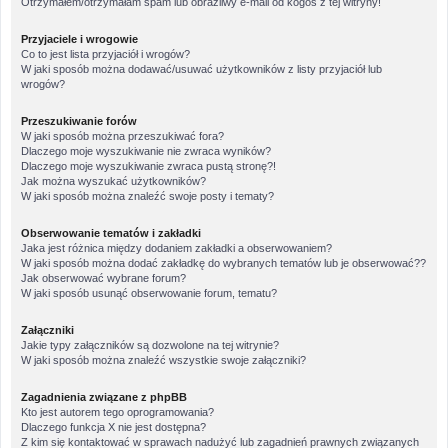
Otrzymałem/otrzymałam spam lub obraźliwy e-mail od kogoś z tej witryny!
Przyjaciele i wrogowie
Co to jest lista przyjaciół i wrogów?
W jaki sposób można dodawać/usuwać użytkowników z listy przyjaciół lub
wrogów?
Przeszukiwanie forów
W jaki sposób można przeszukiwać fora?
Dlaczego moje wyszukiwanie nie zwraca wyników?
Dlaczego moje wyszukiwanie zwraca pustą stronę?!
Jak można wyszukać użytkowników?
W jaki sposób można znaleźć swoje posty i tematy?
Obserwowanie tematów i zakładki
Jaka jest różnica między dodaniem zakładki a obserwowaniem?
W jaki sposób można dodać zakładkę do wybranych tematów lub je obserwować??
Jak obserwować wybrane forum?
W jaki sposób usunąć obserwowanie forum, tematu?
Załączniki
Jakie typy załączników są dozwolone na tej witrynie?
W jaki sposób można znaleźć wszystkie swoje załączniki?
Zagadnienia związane z phpBB
Kto jest autorem tego oprogramowania?
Dlaczego funkcja X nie jest dostępna?
Z kim się kontaktować w sprawach nadużyć lub zagadnień prawnych związanych