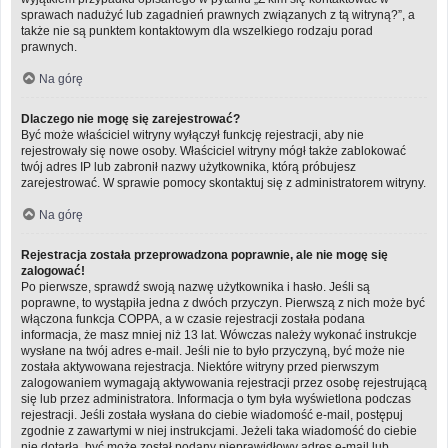
sprawach nadużyć lub zagadnień prawnych związanych z tą witryną?”, a
także nie są punktem kontaktowym dla wszelkiego rodzaju porad
prawnych.
Na górę
Dlaczego nie mogę się zarejestrować?
Być może właściciel witryny wyłączył funkcję rejestracji, aby nie
rejestrowały się nowe osoby. Właściciel witryny mógł także zablokować
twój adres IP lub zabronił nazwy użytkownika, którą próbujesz
zarejestrować. W sprawie pomocy skontaktuj się z administratorem witryny.
Na górę
Rejestracja została przeprowadzona poprawnie, ale nie mogę się
zalogować!
Po pierwsze, sprawdź swoją nazwę użytkownika i hasło. Jeśli są
poprawne, to wystąpiła jedna z dwóch przyczyn. Pierwszą z nich może być
włączona funkcja COPPA, a w czasie rejestracji została podana
informacja, że masz mniej niż 13 lat. Wówczas należy wykonać instrukcje
wysłane na twój adres e-mail. Jeśli nie to było przyczyną, być może nie
została aktywowana rejestracja. Niektóre witryny przed pierwszym
zalogowaniem wymagają aktywowania rejestracji przez osobę rejestrującą
się lub przez administratora. Informacja o tym była wyświetlona podczas
rejestracji. Jeśli została wysłana do ciebie wiadomość e-mail, postępuj
zgodnie z zawartymi w niej instrukcjami. Jeżeli taka wiadomość do ciebie
nie dotarła, być może został podany nieprawidłowy adres e-mail lub