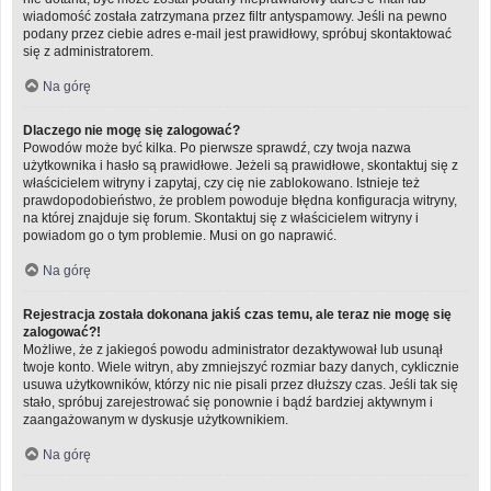
wiadomość została zatrzymana przez filtr antyspamowy. Jeśli na pewno
podany przez ciebie adres e-mail jest prawidłowy, spróbuj skontaktować
się z administratorem.
Na górę
Dlaczego nie mogę się zalogować?
Powodów może być kilka. Po pierwsze sprawdź, czy twoja nazwa
użytkownika i hasło są prawidłowe. Jeżeli są prawidłowe, skontaktuj się z
właścicielem witryny i zapytaj, czy cię nie zablokowano. Istnieje też
prawdopodobieństwo, że problem powoduje błędna konfiguracja witryny,
na której znajduje się forum. Skontaktuj się z właścicielem witryny i
powiadom go o tym problemie. Musi on go naprawić.
Na górę
Rejestracja została dokonana jakiś czas temu, ale teraz nie mogę się
zalogować?!
Możliwe, że z jakiegoś powodu administrator dezaktywował lub usunął
twoje konto. Wiele witryn, aby zmniejszyć rozmiar bazy danych, cyklicznie
usuwa użytkowników, którzy nic nie pisali przez dłuższy czas. Jeśli tak się
stało, spróbuj zarejestrować się ponownie i bądź bardziej aktywnym i
zaangażowanym w dyskusje użytkownikiem.
Na górę