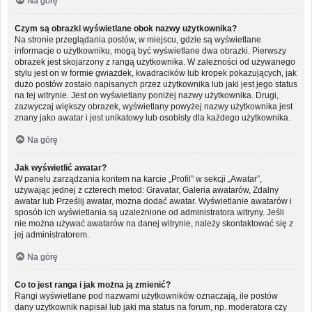
Na górę
Czym są obrazki wyświetlane obok nazwy użytkownika?
Na stronie przeglądania postów, w miejscu, gdzie są wyświetlane
informacje o użytkowniku, mogą być wyświetlane dwa obrazki. Pierwszy
obrazek jest skojarzony z rangą użytkownika. W zależności od używanego
stylu jest on w formie gwiazdek, kwadracików lub kropek pokazujących, jak
dużo postów zostało napisanych przez użytkownika lub jaki jest jego status
na tej witrynie. Jest on wyświetlany poniżej nazwy użytkownika. Drugi,
zazwyczaj większy obrazek, wyświetlany powyżej nazwy użytkownika jest
znany jako awatar i jest unikatowy lub osobisty dla każdego użytkownika.
Na górę
Jak wyświetlić awatar?
W panelu zarządzania kontem na karcie „Profil” w sekcji „Awatar”,
używając jednej z czterech metod: Gravatar, Galeria awatarów, Zdalny
awatar lub Prześlij awatar, można dodać awatar. Wyświetlanie awatarów i
sposób ich wyświetlania są uzależnione od administratora witryny. Jeśli
nie można używać awatarów na danej witrynie, należy skontaktować się z
jej administratorem.
Na górę
Co to jest ranga i jak można ją zmienić?
Rangi wyświetlane pod nazwami użytkowników oznaczają, ile postów
dany użytkownik napisał lub jaki ma status na forum, np. moderatora czy