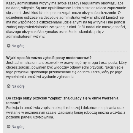
Każdy administrator witryny ma swoje zasady i regulaminy obowiązujące
na danej witrynie. Są one opublikowane i administrator zaleca zapoznanie
się z nimi. Jeśli ktoś ich nie przestrzegał, może otrzymać ostrzeżenie. O
udzieleniu ostrzeżenia decyduje administrator witryny. phpBB Limited nie
ma nic wspólnego z ostrzeżeniami udzielanymi na tej witrynie i nie ponosi
żadnej odpowiedzialności związanej z nimi. Jeśli nadal nie masz jasności,
dlaczego otrzymałeś/otrzymałaś ostrzeżenie, skontaktuj się z
administratorem witryny.
Na górę
W jaki sposób można zgłosić posty moderatorowi?
Jeśli administrator na to zezwolił, w prawym górnym rogu treści posta, który
chcesz zgłosić, powinien być widoczny odpowiedni przycisk. Naciśnięcie
tego przycisku spowoduje przeniesienie cię do formularza, który po jego
wypełnieniu umożliwi wysłanie zgłoszenia.
Na górę
Do czego służy przycisk “Zapisz” znajdujący się w oknie tworzenia
tematu?
Funkcja ta umożliwia zapisanie kopii roboczej i dokończenie pisania oraz
wysłanie w późniejszym czasie. Zapisaną kopię roboczą można wczytać z
poziomu panelu użytkownika.
Na górę