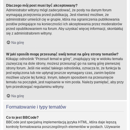
Dlaczego mój post musi być akceptowany?
Administrator witryny mógł zadecydować, że posty na danym forum
wymagają przejrzenia przed publikacją. Jest również możliwe, że
administrator umieścił cię w grupie, która ma ograniczenia publikowania
postów polegające na konieczności ich akceptowania przez moderatorów
przed opublikowaniem na forum. Aby uzyskać więcej informacji, skontaktuj
się z administratorem witryny.
Na górę
W jaki sposób mogę przesunąć swój temat na górę strony tematów?
Klikając odnośnik “Przesuń temat w górę”, znajdujący się w widoku tematu
zazwyczaj na dole strony, możesz przesunąć go na samą górę pierwszej
strony forum. Jeśli nie widać takiego odnośnika, oznacza to, że funkcja ta
jest wyłączona lub nie upłynął jeszcze wymagany czas, zanim będzie
możliwe użycie tej funkcji. Innym, łatwym sposobem na przesunięcie
tematu na początek, jest napisanie w nim posta. Należy pamiętać, aby przy
tym przestrzegać regulaminu witryny.
Na górę
Formatowanie i typy tematów
Co to jest BBCode?
BBCode jest specjalną implementacją języka HTML, która daje lepszą
kontrolę formatowania poszczególnych elementów w postach. Używanie