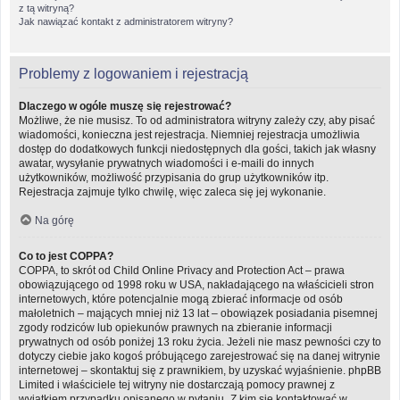
z tą witryną?
Jak nawiązać kontakt z administratorem witryny?
Problemy z logowaniem i rejestracją
Dlaczego w ogóle muszę się rejestrować?
Możliwe, że nie musisz. To od administratora witryny zależy czy, aby pisać
wiadomości, konieczna jest rejestracja. Niemniej rejestracja umożliwia
dostęp do dodatkowych funkcji niedostępnych dla gości, takich jak własny
awatar, wysyłanie prywatnych wiadomości i e-maili do innych
użytkowników, możliwość przypisania do grup użytkowników itp.
Rejestracja zajmuje tylko chwilę, więc zaleca się jej wykonanie.
Na górę
Co to jest COPPA?
COPPA, to skrót od Child Online Privacy and Protection Act – prawa
obowiązującego od 1998 roku w USA, nakładającego na właścicieli stron
internetowych, które potencjalnie mogą zbierać informacje od osób
małoletnich – mających mniej niż 13 lat – obowiązek posiadania pisemnej
zgody rodziców lub opiekunów prawnych na zbieranie informacji
prywatnych od osób poniżej 13 roku życia. Jeżeli nie masz pewności czy to
dotyczy ciebie jako kogoś próbującego zarejestrować się na danej witrynie
internetowej – skontaktuj się z prawnikiem, by uzyskać wyjaśnienie. phpBB
Limited i właściciele tej witryny nie dostarczają pomocy prawnej z
wyjątkiem przypadku opisanego w pytaniu „Z kim się kontaktować w