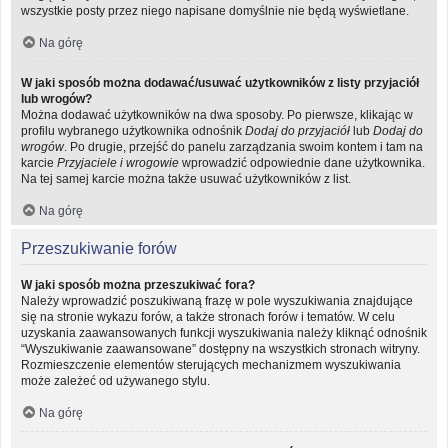
wszystkie posty przez niego napisane domyślnie nie będą wyświetlane.
Na górę
W jaki sposób można dodawać/usuwać użytkowników z listy przyjaciół
lub wrogów?
Można dodawać użytkowników na dwa sposoby. Po pierwsze, klikając w
profilu wybranego użytkownika odnośnik
Dodaj do przyjaciół
lub
Dodaj do
wrogów
. Po drugie, przejść do panelu zarządzania swoim kontem i tam na
karcie
Przyjaciele i wrogowie
wprowadzić odpowiednie dane użytkownika.
Na tej samej karcie można także usuwać użytkowników z list.
Na górę
Przeszukiwanie forów
W jaki sposób można przeszukiwać fora?
Należy wprowadzić poszukiwaną frazę w pole wyszukiwania znajdujące
się na stronie wykazu forów, a także stronach forów i tematów. W celu
uzyskania zaawansowanych funkcji wyszukiwania należy kliknąć odnośnik
“Wyszukiwanie zaawansowane” dostępny na wszystkich stronach witryny.
Rozmieszczenie elementów sterujących mechanizmem wyszukiwania
może zależeć od używanego stylu.
Na górę