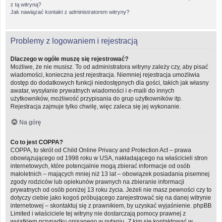
z tą witryną?
Jak nawiązać kontakt z administratorem witryny?
Problemy z logowaniem i rejestracją
Dlaczego w ogóle muszę się rejestrować?
Możliwe, że nie musisz. To od administratora witryny zależy czy, aby pisać
wiadomości, konieczna jest rejestracja. Niemniej rejestracja umożliwia
dostęp do dodatkowych funkcji niedostępnych dla gości, takich jak własny
awatar, wysyłanie prywatnych wiadomości i e-maili do innych
użytkowników, możliwość przypisania do grup użytkowników itp.
Rejestracja zajmuje tylko chwilę, więc zaleca się jej wykonanie.
Na górę
Co to jest COPPA?
COPPA, to skrót od Child Online Privacy and Protection Act – prawa
obowiązującego od 1998 roku w USA, nakładającego na właścicieli stron
internetowych, które potencjalnie mogą zbierać informacje od osób
małoletnich – mających mniej niż 13 lat – obowiązek posiadania pisemnej
zgody rodziców lub opiekunów prawnych na zbieranie informacji
prywatnych od osób poniżej 13 roku życia. Jeżeli nie masz pewności czy to
dotyczy ciebie jako kogoś próbującego zarejestrować się na danej witrynie
internetowej – skontaktuj się z prawnikiem, by uzyskać wyjaśnienie. phpBB
Limited i właściciele tej witryny nie dostarczają pomocy prawnej z
wyjątkiem przypadku opisanego w pytaniu „Z kim się kontaktować w