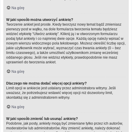
Na górę
W jaki sposób można utworzyć ankietę?
Tworzenie ankiet jest proste. Kiedy tworzysz nowy temat bądź zmieniasz
pierwszy post w wątku, na dole formularza tworzenia tematu będziesz
widzieć etykietę “Utwórz ankietę”. Kliknij ją i w otworzonym formularzu
podaj tytuł ankiety i co najmniej dwie opcje. Każdą opcję należy wpisać w
nowym wierszu widocznego pola tekstowego. Możesz określić liczbę opcji,
jakie użytkownik może wybrać, wyznaczyć czas trwania ankiety (0 – bez
limitu czasowego), a także umożliwić użytkownikom zmianę wcześniej
oddanego głosu. Jeśli nie widzisz etykiety, prawdopodobnie nie masz
uprawnień do tworzenia ankiet.
Na górę
Dlaczego nie można dodać więcej opcji ankiety?
Limit opcji w ankiecie jest ustalany przez administratora witryny. Jeśli
uważasz, że potrzebujesz wstawić więcej opcji niż dozwolony limit,
skontaktuj się z administratorem witryny.
Na górę
W jaki sposób zmienić lub usunąć ankietę?
Podobnie, jak posty, ankiety mogą być zmieniane tylko przez ich autorów,
moderatorów lub administratorów. Aby zmienić ankietę, należy dokonać