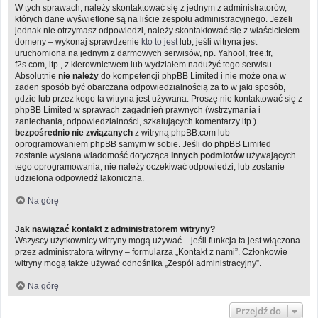
W tych sprawach, należy skontaktować się z jednym z administratorów,
których dane wyświetlone są na liście zespołu administracyjnego. Jeżeli
jednak nie otrzymasz odpowiedzi, należy skontaktować się z właścicielem
domeny – wykonaj sprawdzenie
kto to jest
lub, jeśli witryna jest
uruchomiona na jednym z darmowych serwisów, np. Yahoo!, free.fr,
f2s.com, itp., z kierownictwem lub wydziałem nadużyć tego serwisu.
Absolutnie
nie należy
do kompetencji phpBB Limited i nie może ona w
żaden sposób być obarczana odpowiedzialnością za to w jaki sposób,
gdzie lub przez kogo ta witryna jest używana. Proszę nie kontaktować się z
phpBB Limited w sprawach zagadnień prawnych (wstrzymania i
zaniechania, odpowiedzialności, szkalujących komentarzy itp.)
bezpośrednio nie związanych
z witryną phpBB.com lub
oprogramowaniem phpBB samym w sobie. Jeśli do phpBB Limited
zostanie wysłana wiadomość dotycząca
innych podmiotów
używających
tego oprogramowania, nie należy oczekiwać odpowiedzi, lub zostanie
udzielona odpowiedź lakoniczna.
Na górę
Jak nawiązać kontakt z administratorem witryny?
Wszyscy użytkownicy witryny mogą używać – jeśli funkcja ta jest włączona
przez administratora witryny – formularza „Kontakt z nami”. Członkowie
witryny mogą także używać odnośnika „Zespół administracyjny”.
Na górę
Przejdź do