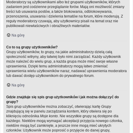
Moderatorzy są użytkownikami albo też grupami użytkowników, których
zadaniem jest codzienne przeglądanie forów. Mają oni możliwość zmiany
treści lub usuwania postów, a także blokowania, odblokowywania,
przenoszenia, usuwania i dzielenia tematów na forum, które moderują. Z
reguły moderatorzy czuwają, aby użytkownicy pisali na temat oraz nie
publikowali niewłaściwych i obraźliwych materiałów.
Na górę
Co to są grupy użytkowników?
Grupy użytkowników, to grupy, na jakie administratorzy dzielą całą
społeczność witryny, aby łatwiej było nimi zarządzać. Każdy użytkownik
może należeć do wielu grup, a każda grupa może mieć swoje własne
uprawnienia. Dzięki temu administratorzy mogą łatwo zmieniać
uprawnienia wielu użytkowników naraz, nadawać uprawnienia moderatora
lub dawać dostęp użytkownikom do prywatnego forum.
Na górę
Gdzie znajduje się spis grup użytkowników i jak można dołączyć do
grupy?
Spis grup użytkowników można zobaczyć, otwierając kartę
Grupy
znajdującą się w panelu zarządzania kontem, który otwiera się po
kliknięciu odnośnika
Moje konto
. Nie wszystkie grupy są dostępne dla
każdego. Niektóre mogą wymagać akceptacji przyjęcia nowego członka,
niektóre mogą być zamknięte, a jeszcze inne mogą mieć ukrytych
członków. Użytkownik może poprosić o przyjęcie do danej grupy,