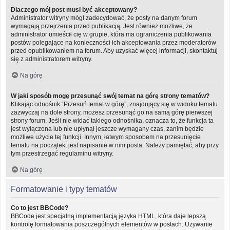
Dlaczego mój post musi być akceptowany?
Administrator witryny mógł zadecydować, że posty na danym forum
wymagają przejrzenia przed publikacją. Jest również możliwe, że
administrator umieścił cię w grupie, która ma ograniczenia publikowania
postów polegające na konieczności ich akceptowania przez moderatorów
przed opublikowaniem na forum. Aby uzyskać więcej informacji, skontaktuj
się z administratorem witryny.
Na górę
W jaki sposób mogę przesunąć swój temat na górę strony tematów?
Klikając odnośnik “Przesuń temat w górę”, znajdujący się w widoku tematu
zazwyczaj na dole strony, możesz przesunąć go na samą górę pierwszej
strony forum. Jeśli nie widać takiego odnośnika, oznacza to, że funkcja ta
jest wyłączona lub nie upłynął jeszcze wymagany czas, zanim będzie
możliwe użycie tej funkcji. Innym, łatwym sposobem na przesunięcie
tematu na początek, jest napisanie w nim posta. Należy pamiętać, aby przy
tym przestrzegać regulaminu witryny.
Na górę
Formatowanie i typy tematów
Co to jest BBCode?
BBCode jest specjalną implementacją języka HTML, która daje lepszą
kontrolę formatowania poszczególnych elementów w postach. Używanie