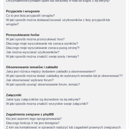
Otrzymałem/otrzymałam spam lub obraźliwy e-mail od kogoś z tej witryny!
Przyjaciele i wrogowie
Co to jest lista przyjaciół i wrogów?
W jaki sposób można dodawać/usuwać użytkowników z listy przyjaciół lub
wrogów?
Przeszukiwanie forów
W jaki sposób można przeszukiwać fora?
Dlaczego moje wyszukiwanie nie zwraca wyników?
Dlaczego moje wyszukiwanie zwraca pustą stronę?!
Jak można wyszukać użytkowników?
W jaki sposób można znaleźć swoje posty i tematy?
Obserwowanie tematów i zakładki
Jaka jest różnica między dodaniem zakładki a obserwowaniem?
W jaki sposób można dodać zakładkę do wybranych tematów lub je obserwować??
Jak obserwować wybrane forum?
W jaki sposób usunąć obserwowanie forum, tematu?
Załączniki
Jakie typy załączników są dozwolone na tej witrynie?
W jaki sposób można znaleźć wszystkie swoje załączniki?
Zagadnienia związane z phpBB
Kto jest autorem tego oprogramowania?
Dlaczego funkcja X nie jest dostępna?
Z kim się kontaktować w sprawach nadużyć lub zagadnień prawnych związanych