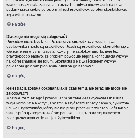
wiadomość została zatrzymana przez filtr antyspamowy. Jeśli na pewno
podany przez ciebie adres e-mail jest prawidłowy, spróbuj skontaktować
się z administratorem.
Na górę
Dlaczego nie mogę się zalogować?
Powodów może być kilka. Po pierwsze sprawdź, czy twoja nazwa
użytkownika i hasło są prawidłowe. Jeżeli są prawidłowe, skontaktuj się z
właścicielem witryny i zapytaj, czy cię nie zablokowano. Istnieje też
prawdopodobieństwo, że problem powoduje błędna konfiguracja witryny,
na której znajduje się forum. Skontaktuj się z właścicielem witryny i
powiadom go o tym problemie. Musi on go naprawić.
Na górę
Rejestracja została dokonana jakiś czas temu, ale teraz nie mogę się
zalogować?!
Możliwe, że z jakiegoś powodu administrator dezaktywował lub usunął
twoje konto. Wiele witryn, aby zmniejszyć rozmiar bazy danych, cyklicznie
usuwa użytkowników, którzy nic nie pisali przez dłuższy czas. Jeśli tak się
stało, spróbuj zarejestrować się ponownie i bądź bardziej aktywnym i
zaangażowanym w dyskusje użytkownikiem.
Na górę