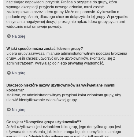
naciskając odpowiedni przycisk. Prośba o przyjęcie do grupy, która
wymaga akceptacji przyjęcia nowego członka, musi zostać
zaakceptowana przez lidera grupy. Może on poprosić użytkownika o
podanie wyjaśnień, dlaczego chce on dołączyć do tej grupy. W przypadku
otrzymania negatywnej decyzji proszę nie nękać lidera grupy pytaniami –
widocznie miał on swoje powody.
Na górę
W jaki sposób można zostać liderem grupy?
Lidera grupy zazwyczaj mianuje administrator witryny podczas tworzenia
grupy. Jeśli chcesz utworzyć grupę użytkowników, skontaktuj się z
administratorem, wysyłając do niego prywatną wiadomość.
Na górę
Dlaczego niektóre nazwy użytkowników są wyświetlane innymi
kolorami?
Możliwe, że administrator witryny przypisał kolor członkom grupy, aby
ułatwić identyfikowanie członków tej grupy.
Na górę
Co to jest “Domyślna grupa użytkownika”?
Jeżeli użytkownik jest członkiem kilku grup, jego domyślna grupa jest
używana do określenia, jaki kolor i ranga będzie domyślnie dla niego
wyświetlana. Administrator witryny może nadać użytkownikowi