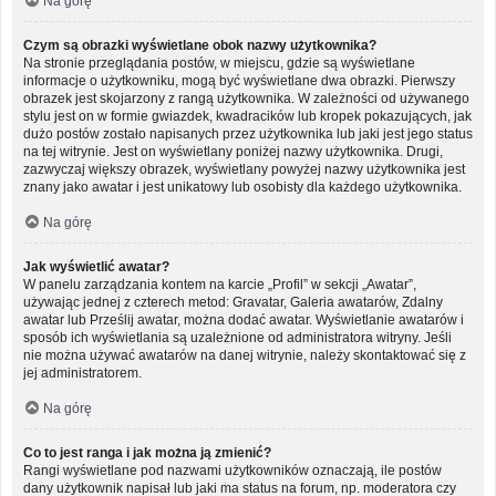
Na górę
Czym są obrazki wyświetlane obok nazwy użytkownika?
Na stronie przeglądania postów, w miejscu, gdzie są wyświetlane
informacje o użytkowniku, mogą być wyświetlane dwa obrazki. Pierwszy
obrazek jest skojarzony z rangą użytkownika. W zależności od używanego
stylu jest on w formie gwiazdek, kwadracików lub kropek pokazujących, jak
dużo postów zostało napisanych przez użytkownika lub jaki jest jego status
na tej witrynie. Jest on wyświetlany poniżej nazwy użytkownika. Drugi,
zazwyczaj większy obrazek, wyświetlany powyżej nazwy użytkownika jest
znany jako awatar i jest unikatowy lub osobisty dla każdego użytkownika.
Na górę
Jak wyświetlić awatar?
W panelu zarządzania kontem na karcie „Profil” w sekcji „Awatar”,
używając jednej z czterech metod: Gravatar, Galeria awatarów, Zdalny
awatar lub Prześlij awatar, można dodać awatar. Wyświetlanie awatarów i
sposób ich wyświetlania są uzależnione od administratora witryny. Jeśli
nie można używać awatarów na danej witrynie, należy skontaktować się z
jej administratorem.
Na górę
Co to jest ranga i jak można ją zmienić?
Rangi wyświetlane pod nazwami użytkowników oznaczają, ile postów
dany użytkownik napisał lub jaki ma status na forum, np. moderatora czy