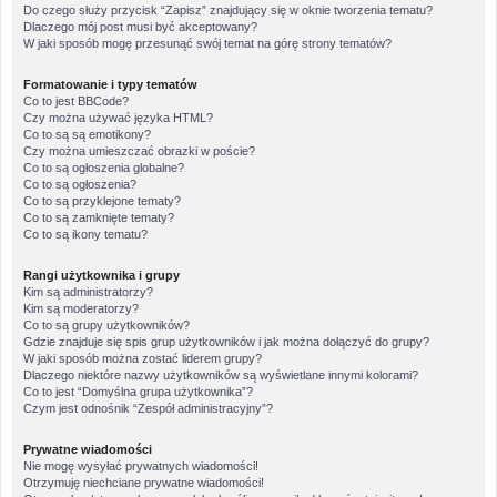
Do czego służy przycisk “Zapisz” znajdujący się w oknie tworzenia tematu?
Dlaczego mój post musi być akceptowany?
W jaki sposób mogę przesunąć swój temat na górę strony tematów?
Formatowanie i typy tematów
Co to jest BBCode?
Czy można używać języka HTML?
Co to są są emotikony?
Czy można umieszczać obrazki w poście?
Co to są ogłoszenia globalne?
Co to są ogłoszenia?
Co to są przyklejone tematy?
Co to są zamknięte tematy?
Co to są ikony tematu?
Rangi użytkownika i grupy
Kim są administratorzy?
Kim są moderatorzy?
Co to są grupy użytkowników?
Gdzie znajduje się spis grup użytkowników i jak można dołączyć do grupy?
W jaki sposób można zostać liderem grupy?
Dlaczego niektóre nazwy użytkowników są wyświetlane innymi kolorami?
Co to jest “Domyślna grupa użytkownika”?
Czym jest odnośnik “Zespół administracyjny”?
Prywatne wiadomości
Nie mogę wysyłać prywatnych wiadomości!
Otrzymuję niechciane prywatne wiadomości!