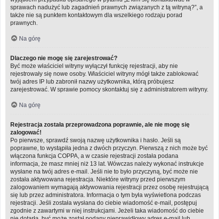
sprawach nadużyć lub zagadnień prawnych związanych z tą witryną?”, a
także nie są punktem kontaktowym dla wszelkiego rodzaju porad
prawnych.
Na górę
Dlaczego nie mogę się zarejestrować?
Być może właściciel witryny wyłączył funkcję rejestracji, aby nie
rejestrowały się nowe osoby. Właściciel witryny mógł także zablokować
twój adres IP lub zabronił nazwy użytkownika, którą próbujesz
zarejestrować. W sprawie pomocy skontaktuj się z administratorem witryny.
Na górę
Rejestracja została przeprowadzona poprawnie, ale nie mogę się
zalogować!
Po pierwsze, sprawdź swoją nazwę użytkownika i hasło. Jeśli są
poprawne, to wystąpiła jedna z dwóch przyczyn. Pierwszą z nich może być
włączona funkcja COPPA, a w czasie rejestracji została podana
informacja, że masz mniej niż 13 lat. Wówczas należy wykonać instrukcje
wysłane na twój adres e-mail. Jeśli nie to było przyczyną, być może nie
została aktywowana rejestracja. Niektóre witryny przed pierwszym
zalogowaniem wymagają aktywowania rejestracji przez osobę rejestrującą
się lub przez administratora. Informacja o tym była wyświetlona podczas
rejestracji. Jeśli została wysłana do ciebie wiadomość e-mail, postępuj
zgodnie z zawartymi w niej instrukcjami. Jeżeli taka wiadomość do ciebie
nie dotarła, być może został podany nieprawidłowy adres e-mail lub