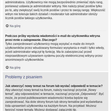
administratora. Użytkownicy nie mogą bezpośrednio zmieniać stylu rang,
ponieważ ustawia je administrator witryny. Nie należy pisać postów tylko
po to, aby zwiększyć swój licznik postów i przez to swoją rangę. Większość
witryn nie toleruje takich działań i moderator lub administrator obniży
licznik postów takiego użytkownika.
Na górę
Podczas próby wysłania wiadomości e-mail do użytkownika witryna
prosi mnie o zalogowanie. Dlaczego?
Tylko zarejestrowani użytkownicy mogą wysyłać e-maile do innych
użytkowników przez wbudowany formularz wysyłania e-maili i tylko wtedy,
jeżeli administrator włączył tę funkcję. Ma to zabezpieczać przed
nieprawidłowym używaniem systemu poczty elektronicznej witryny przez
anonimowych użytkowników.
Na górę
Problemy z pisaniem
Jak utworzyć nowy temat na forum lub wysłać odpowiedź w temacie?
Aby utworzyć nowy temat na forum, należy nacisnąć przycisk „Nowy
temat”, aby odpowiedzieć w temacie, nacisnąć przycisk „Odpowiedz”. Być
może, że przed publikowaniem wiadomości trzeba będzie się
zarejestrować. Na dole strony forum lub strony tematów jest wyświetlana
lista uprawnień użytkownika na każdym forum. Na przykład: Możesz
tworzyć nowe tematy, Możesz dodawać załączniki itp.