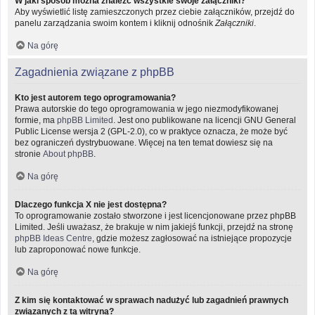
W jaki sposób można znaleźć wszystkie swoje załączniki?
Aby wyświetlić listę zamieszczonych przez ciebie załączników, przejdź do
panelu zarządzania swoim kontem i kliknij odnośnik
Załączniki
.
Na górę
Zagadnienia związane z phpBB
Kto jest autorem tego oprogramowania?
Prawa autorskie do tego oprogramowania w jego niezmodyfikowanej
formie, ma
phpBB Limited
. Jest ono publikowane na licencji GNU General
Public License wersja 2 (GPL-2.0), co w praktyce oznacza, że może być
bez ograniczeń dystrybuowane. Więcej na ten temat dowiesz się na
stronie
About phpBB
.
Na górę
Dlaczego funkcja X nie jest dostępna?
To oprogramowanie zostało stworzone i jest licencjonowane przez phpBB
Limited. Jeśli uważasz, że brakuje w nim jakiejś funkcji, przejdź na stronę
phpBB Ideas Centre
, gdzie możesz zagłosować na istniejące propozycje
lub zaproponować nowe funkcje.
Na górę
Z kim się kontaktować w sprawach nadużyć lub zagadnień prawnych
związanych z tą witryną?