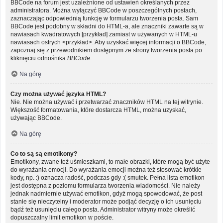
BBCode na forum jest uzależnione od ustawień określanych przez
administratora. Można wyłączyć BBCode w poszczególnych postach,
zaznaczając odpowiednią funkcję w formularzu tworzenia posta. Sam
BBCode jest podobny w składni do HTML-a, ale znaczniki zawarte są w
nawiasach kwadratowych [przykład] zamiast w używanych w HTML-u
nawiasach ostrych <przykład>. Aby uzyskać więcej informacji o BBCode,
zapoznaj się z przewodnikiem dostępnym ze strony tworzenia posta po
kliknięciu odnośnika
BBCode
.
Na górę
Czy można używać języka HTML?
Nie. Nie można używać i przetwarzać znaczników HTML na tej witrynie.
Większość formatowania, które dostarcza HTML, można uzyskać,
używając BBCode.
Na górę
Co to są są emotikony?
Emotikony, zwane też uśmieszkami, to małe obrazki, które mogą być użyte
do wyrażania emocji. Do wyrażania emocji można też stosować krótkie
kody, np. :) oznacza radość, podczas gdy :( smutek. Pełna lista emotikon
jest dostępna z poziomu formularza tworzenia wiadomości. Nie należy
jednak nadmiernie używać emotikon, gdyż mogą spowodować, że post
stanie się nieczytelny i moderator może podjąć decyzję o ich usunięciu
bądź też usunięciu całego posta. Administrator witryny może określić
dopuszczalny limit emotikon w poście.