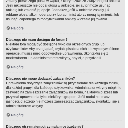
zmiany pierwszego posta w wątku, z którym zawsze związana jest ankieta.
Jeśli nikt jeszcze nie oddał głosu w ankiecie, jej autor może usunąć
ankietę lub zmienić jej opcje. Jednakże, jeśli w ankiecie zostały już
oddane głosy, tylko moderatorzy lub administratorzy mogą ją zmienić, lub
usunąć. Zapobiega to modyfikowaniu ankiety w czasie jej trwania.
Na górę
Dlaczego nie mam dostępu do forum?
Niektóre fora mogą być dostępne tylko dla określonych grup lub
użytkowników. Aby przeglądać, czytać, pisać na nich lub wykonywać inne
operacje, musisz mieć odpowiednie uprawnienia. Skontaktuj się z
moderatorem lub administratorem witryny, aby ci je przydzielił.
Na górę
Dlaczego nie mogę dodawać załączników?
Uprawnienia dotyczące załączników są przydzielane dla każdego forum,
dla każdej grupy i dla każdego użytkownika. Administrator witryny mógł nie
zezwolić na zamieszczanie załączników na forum, na którym piszesz lub
przyznał uprawnienia tylko niektórym grupom. Jeśli nadal nie masz
jasności, dlaczego nie możesz zamieszczać załączników, skontaktuj się z
administratorem witryny.
Na górę
Dlaczego otrzymałem/otrzymałam ostrzeżenie?