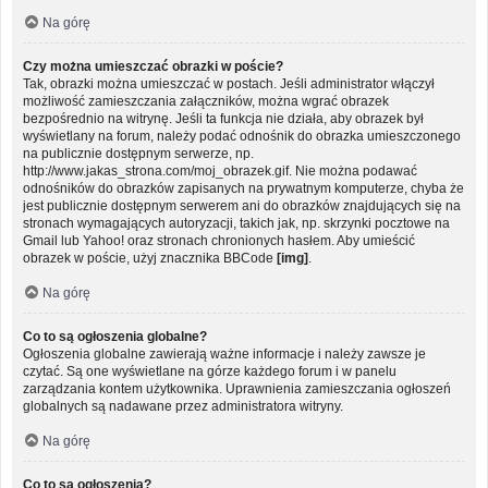
Na górę
Czy można umieszczać obrazki w poście?
Tak, obrazki można umieszczać w postach. Jeśli administrator włączył
możliwość zamieszczania załączników, można wgrać obrazek
bezpośrednio na witrynę. Jeśli ta funkcja nie działa, aby obrazek był
wyświetlany na forum, należy podać odnośnik do obrazka umieszczonego
na publicznie dostępnym serwerze, np.
http://www.jakas_strona.com/moj_obrazek.gif. Nie można podawać
odnośników do obrazków zapisanych na prywatnym komputerze, chyba że
jest publicznie dostępnym serwerem ani do obrazków znajdujących się na
stronach wymagających autoryzacji, takich jak, np. skrzynki pocztowe na
Gmail lub Yahoo! oraz stronach chronionych hasłem. Aby umieścić
obrazek w poście, użyj znacznika BBCode
[img]
.
Na górę
Co to są ogłoszenia globalne?
Ogłoszenia globalne zawierają ważne informacje i należy zawsze je
czytać. Są one wyświetlane na górze każdego forum i w panelu
zarządzania kontem użytkownika. Uprawnienia zamieszczania ogłoszeń
globalnych są nadawane przez administratora witryny.
Na górę
Co to są ogłoszenia?