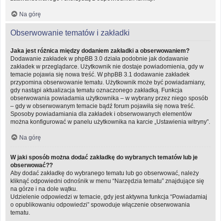
Na górę
Obserwowanie tematów i zakładki
Jaka jest różnica między dodaniem zakładki a obserwowaniem?
Dodawanie zakładek w phpBB 3.0 działa podobnie jak dodawanie
zakładek w przeglądarce. Użytkownik nie dostaje powiadomienia, gdy w
temacie pojawia się nowa treść. W phpBB 3.1 dodawanie zakładek
przypomina obserwowanie tematu. Użytkownik może być powiadamiany,
gdy nastąpi aktualizacja tematu oznaczonego zakładką. Funkcja
obserwowania powiadamia użytkownika – w wybrany przez niego sposób
– gdy w obserwowanym temacie bądź forum pojawiła się nowa treść.
Sposoby powiadamiania dla zakładek i obserwowanych elementów
można konfigurować w panelu użytkownika na karcie „Ustawienia witryny”.
Na górę
W jaki sposób można dodać zakładkę do wybranych tematów lub je
obserwować??
Aby dodać zakładkę do wybranego tematu lub go obserwować, należy
kliknąć odpowiedni odnośnik w menu “Narzędzia tematu” znajdujące się
na górze i na dole wątku.
Udzielenie odpowiedzi w temacie, gdy jest aktywna funkcja “Powiadamiaj
o opublikowaniu odpowiedzi” spowoduje włączenie obserwowania
tematu.