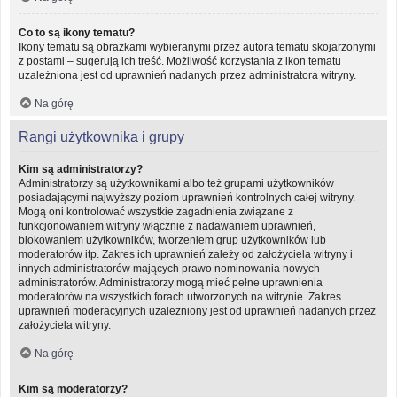
Co to są ikony tematu?
Ikony tematu są obrazkami wybieranymi przez autora tematu skojarzonymi
z postami – sugerują ich treść. Możliwość korzystania z ikon tematu
uzależniona jest od uprawnień nadanych przez administratora witryny.
Na górę
Rangi użytkownika i grupy
Kim są administratorzy?
Administratorzy są użytkownikami albo też grupami użytkowników
posiadającymi najwyższy poziom uprawnień kontrolnych całej witryny.
Mogą oni kontrolować wszystkie zagadnienia związane z
funkcjonowaniem witryny włącznie z nadawaniem uprawnień,
blokowaniem użytkowników, tworzeniem grup użytkowników lub
moderatorów itp. Zakres ich uprawnień zależy od założyciela witryny i
innych administratorów mających prawo nominowania nowych
administratorów. Administratorzy mogą mieć pełne uprawnienia
moderatorów na wszystkich forach utworzonych na witrynie. Zakres
uprawnień moderacyjnych uzależniony jest od uprawnień nadanych przez
założyciela witryny.
Na górę
Kim są moderatorzy?