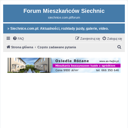
Forum Mieszkańców Siechnic
siechnice.com.pl/forum
Siechnice.com.pl: Aktualności, rozkłady jazdy, galerie, video.
FAQ
Zarejestruj się
Zaloguj się
S
Strona główna
Często zadawane pytania
z
u
k
a
j