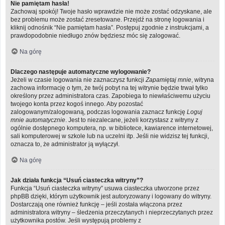
Nie pamiętam hasła!
Zachowaj spokój! Twoje hasło wprawdzie nie może zostać odzyskane, ale
bez problemu może zostać zresetowane. Przejdź na stronę logowania i
kliknij odnośnik “Nie pamiętam hasła”. Postępuj zgodnie z instrukcjami, a
prawdopodobnie niedługo znów będziesz móc się zalogować.
Na górę
Dlaczego następuje automatyczne wylogowanie?
Jeżeli w czasie logowania nie zaznaczysz funkcji
Zapamiętaj mnie
, witryna
zachowa informację o tym, że twój pobyt na tej witrynie będzie trwał tylko
określony przez administratora czas. Zapobiega to niewłaściwemu użyciu
twojego konta przez kogoś innego. Aby pozostać
zalogowanym/zalogowaną, podczas logowania zaznacz funkcję
Loguj
mnie automatycznie
. Jest to niezalecane, jeżeli korzystasz z witryny z
ogólnie dostępnego komputera, np. w bibliotece, kawiarence internetowej,
sali komputerowej w szkole lub na uczelni itp. Jeśli nie widzisz tej funkcji,
oznacza to, że administrator ją wyłączył.
Na górę
Jak działa funkcja “Usuń ciasteczka witryny”?
Funkcja “Usuń ciasteczka witryny” usuwa ciasteczka utworzone przez
phpBB dzięki, którym użytkownik jest autoryzowany i logowany do witryny.
Dostarczają one również funkcję – jeśli została włączona przez
administratora witryny – śledzenia przeczytanych i nieprzeczytanych przez
użytkownika postów. Jeśli występują problemy z