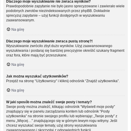
Dlaczego moje wyszukiwanie nie zwraca wyników?
Prawdopodobnie zapytanie nie było jasno sprecyzowane i zawierało wiele
podobnych zwrotów niezindeksowanych przez phpBB. Dokładnie
sprecyzuj zapytanie – użyj funkcji dostępnych w wyszukiwaniu
zaawansowanym.
Na górę
Dlaczego moje wyszukiwanie zwraca pustą stronę?!
Wyszukiwanie zwróciło zbyt dużo wyników. Użyj zaawansowanego
wyszukiwania i postaraj się bardziej precyzyjnie określić szukany fragment
oraz fora, które mają być przeszukane.
Na górę
Jak można wyszukać użytkowników?
Przejdź na stronę “Użytkownicy” i kliknij odnośnik “Znajdź użytkownika”.
Na górę
W jaki sposób można znaleźć swoje posty i tematy?
Swoje posty można znaleźć, klikając odnośnik “Wyświetl moje posty”
znajdujący się w panelu zarządzania kontem lub odnośnik “Posty
użytkownika” na stronie swojego profilu lub wybierając „Twoje posty” z
menu „Więcej…” znajdującego się w górnym lewym rogu witryny. Jeśli
chcesz wyszukać swoje tematy, użyj strony wyszukiwania
zaawansowanego i skorzystaj z odpowiednich funkcji.