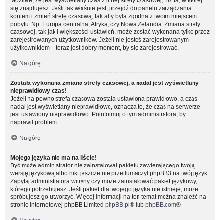
Możliwe, że jest wyświetlany czas z innej strefy czasowej, niż ta, w której
się znajdujesz. Jeśli tak właśnie jest, przejdź do panelu zarządzania
kontem i zmień strefę czasową, tak aby była zgodna z twoim miejscem
pobytu. Np. Europa centralna, Afryka, czy Nowa Zelandia. Zmiana strefy
czasowej, tak jak i większości ustawień, może zostać wykonana tylko przez
zarejestrowanych użytkowników. Jeżeli nie jesteś zarejestrowanym
użytkownikiem – teraz jest dobry moment, by się zarejestrować.
Na górę
Została wykonana zmiana strefy czasowej, a nadal jest wyświetlany
nieprawidłowy czas!
Jeżeli na pewno strefa czasowa została ustawiona prawidłowo, a czas
nadal jest wyświetlany nieprawidłowo, oznacza to, że czas na serwerze
jest ustawiony nieprawidłowo. Poinformuj o tym administratora, by
naprawił problem.
Na górę
Mojego języka nie ma na liście!
Być może administrator nie zainstalował pakietu zawierającego twoją
wersję językową albo nikt jeszcze nie przetłumaczył phpBB3 na twój język.
Zapytaj administratora witryny czy może zainstalować pakiet językowy,
którego potrzebujesz. Jeśli pakiet dla twojego języka nie istnieje, może
spróbujesz go utworzyć. Więcej informacji na ten temat można znaleźć na
stronie internetowej phpBB Limited
phpBB.pl
® lub
phpBB.com
®