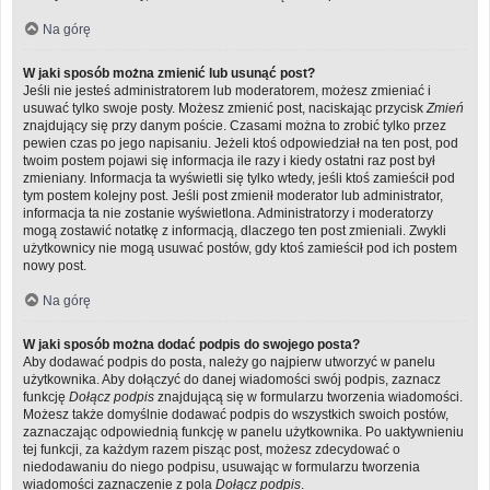
Na górę
W jaki sposób można zmienić lub usunąć post?
Jeśli nie jesteś administratorem lub moderatorem, możesz zmieniać i
usuwać tylko swoje posty. Możesz zmienić post, naciskając przycisk
Zmień
znajdujący się przy danym poście. Czasami można to zrobić tylko przez
pewien czas po jego napisaniu. Jeżeli ktoś odpowiedział na ten post, pod
twoim postem pojawi się informacja ile razy i kiedy ostatni raz post był
zmieniany. Informacja ta wyświetli się tylko wtedy, jeśli ktoś zamieścił pod
tym postem kolejny post. Jeśli post zmienił moderator lub administrator,
informacja ta nie zostanie wyświetlona. Administratorzy i moderatorzy
mogą zostawić notatkę z informacją, dlaczego ten post zmieniali. Zwykli
użytkownicy nie mogą usuwać postów, gdy ktoś zamieścił pod ich postem
nowy post.
Na górę
W jaki sposób można dodać podpis do swojego posta?
Aby dodawać podpis do posta, należy go najpierw utworzyć w panelu
użytkownika. Aby dołączyć do danej wiadomości swój podpis, zaznacz
funkcję
Dołącz podpis
znajdującą się w formularzu tworzenia wiadomości.
Możesz także domyślnie dodawać podpis do wszystkich swoich postów,
zaznaczając odpowiednią funkcję w panelu użytkownika. Po uaktywnieniu
tej funkcji, za każdym razem pisząc post, możesz zdecydować o
niedodawaniu do niego podpisu, usuwając w formularzu tworzenia
wiadomości zaznaczenie z pola
Dołącz podpis
.