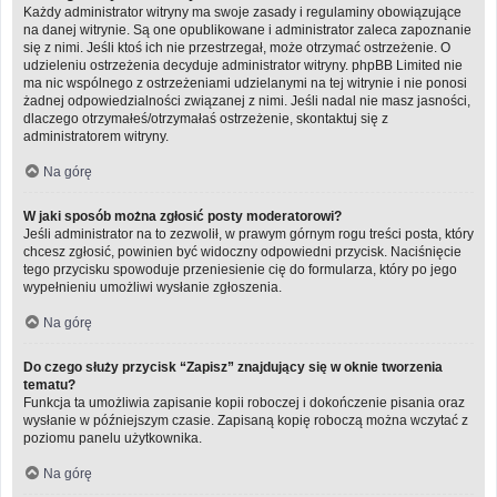
Każdy administrator witryny ma swoje zasady i regulaminy obowiązujące
na danej witrynie. Są one opublikowane i administrator zaleca zapoznanie
się z nimi. Jeśli ktoś ich nie przestrzegał, może otrzymać ostrzeżenie. O
udzieleniu ostrzeżenia decyduje administrator witryny. phpBB Limited nie
ma nic wspólnego z ostrzeżeniami udzielanymi na tej witrynie i nie ponosi
żadnej odpowiedzialności związanej z nimi. Jeśli nadal nie masz jasności,
dlaczego otrzymałeś/otrzymałaś ostrzeżenie, skontaktuj się z
administratorem witryny.
Na górę
W jaki sposób można zgłosić posty moderatorowi?
Jeśli administrator na to zezwolił, w prawym górnym rogu treści posta, który
chcesz zgłosić, powinien być widoczny odpowiedni przycisk. Naciśnięcie
tego przycisku spowoduje przeniesienie cię do formularza, który po jego
wypełnieniu umożliwi wysłanie zgłoszenia.
Na górę
Do czego służy przycisk “Zapisz” znajdujący się w oknie tworzenia
tematu?
Funkcja ta umożliwia zapisanie kopii roboczej i dokończenie pisania oraz
wysłanie w późniejszym czasie. Zapisaną kopię roboczą można wczytać z
poziomu panelu użytkownika.
Na górę