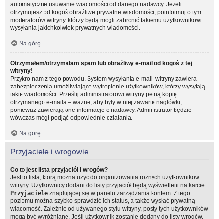
automatyczne usuwanie wiadomości od danego nadawcy. Jeżeli
otrzymujesz od kogoś obraźliwe prywatne wiadomości, poinformuj o tym
moderatorów witryny, którzy będą mogli zabronić takiemu użytkownikowi
wysyłania jakichkolwiek prywatnych wiadomości.
Na górę
Otrzymałem/otrzymałam spam lub obraźliwy e-mail od kogoś z tej
witryny!
Przykro nam z tego powodu. System wysyłania e-maili witryny zawiera
zabezpieczenia umożliwiające wytropienie użytkowników, którzy wysyłają
takie wiadomości. Prześlij administratorowi witryny pełną kopię
otrzymanego e-maila – ważne, aby były w niej zawarte nagłówki,
ponieważ zawierają one informacje o nadawcy. Administrator będzie
wówczas mógł podjąć odpowiednie działania.
Na górę
Przyjaciele i wrogowie
Co to jest lista przyjaciół i wrogów?
Jest to lista, którą można użyć do organizowania różnych użytkowników
witryny. Użytkownicy dodani do listy przyjaciół będą wyświetleni na karcie
Przyjaciele
znajdującej się w panelu zarządzania kontem. Z tego
poziomu można szybko sprawdzić ich status, a także wysłać prywatną
wiadomość. Zależnie od używanego stylu witryny, posty tych użytkowników
mogą być wyróżniane. Jeśli użytkownik zostanie dodany do listy wrogów,