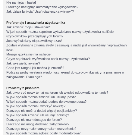
Nie pamiętam hasła!
Dlaczego następuje automatyczne wylogowanie?
Jak działa funkcja “Usuń ciasteczka witryny”?
Preferencje i ustawienia użytkownika
Jak zmienić moje ustawienia?
W jaki sposób można zapobiec wyświetlaniu nazwy użytkownika na liście
użytkowników przeglądających forum?
Jest wyświetlany nieprawidłowy czas!
Została wykonana zmiana strefy czasowej, a nadal jest wyświetlany nieprawidłowy
czas!
Mojego języka nie ma na liście!
Czym są obrazki wyświetlane obok nazwy użytkownika?
Jak wyświetlić awatar?
Co to jest ranga i jak można ją zmienić?
Podczas próby wysłania wiadomości e-mail do użytkownika witryna prosi mnie o
zalogowanie. Dlaczego?
Problemy z pisaniem
Jak utworzyć nowy temat na forum lub wysłać odpowiedź w temacie?
W jaki sposób można zmienić lub usunąć post?
W jaki sposób można dodać podpis do swojego posta?
W jaki sposób można utworzyć ankietę?
Dlaczego nie można dodać więcej opcji ankiety?
W jaki sposób zmienić lub usunąć ankietę?
Dlaczego nie mam dostępu do forum?
Dlaczego nie mogę dodawać załączników?
Dlaczego otrzymałem/otrzymałam ostrzeżenie?
W jaki sposób można zgłosić posty moderatorowi?