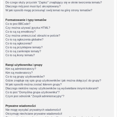
Do czego służy przycisk “Zapisz” znajdujący się w oknie tworzenia tematu?
Dlaczego mój post musi być akceptowany?
W jaki sposób mogę przesunąć swój temat na górę strony tematów?
Formatowanie i typy tematów
Co to jest BBCode?
Czy można używać języka HTML?
Co to są są emotikony?
Czy można umieszczać obrazki w poście?
Co to są ogłoszenia globalne?
Co to są ogłoszenia?
Co to są przyklejone tematy?
Co to są zamknięte tematy?
Co to są ikony tematu?
Rangi użytkownika i grupy
Kim są administratorzy?
Kim są moderatorzy?
Co to są grupy użytkowników?
Gdzie znajduje się spis grup użytkowników i jak można dołączyć do grupy?
W jaki sposób można zostać liderem grupy?
Dlaczego niektóre nazwy użytkowników są wyświetlane innymi kolorami?
Co to jest “Domyślna grupa użytkownika”?
Czym jest odnośnik “Zespół administracyjny”?
Prywatne wiadomości
Nie mogę wysyłać prywatnych wiadomości!
Otrzymuję niechciane prywatne wiadomości!