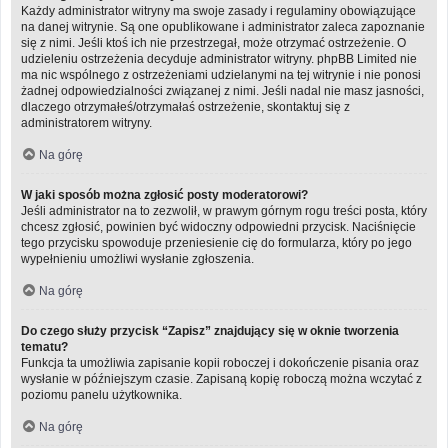
Każdy administrator witryny ma swoje zasady i regulaminy obowiązujące
na danej witrynie. Są one opublikowane i administrator zaleca zapoznanie
się z nimi. Jeśli ktoś ich nie przestrzegał, może otrzymać ostrzeżenie. O
udzieleniu ostrzeżenia decyduje administrator witryny. phpBB Limited nie
ma nic wspólnego z ostrzeżeniami udzielanymi na tej witrynie i nie ponosi
żadnej odpowiedzialności związanej z nimi. Jeśli nadal nie masz jasności,
dlaczego otrzymałeś/otrzymałaś ostrzeżenie, skontaktuj się z
administratorem witryny.
Na górę
W jaki sposób można zgłosić posty moderatorowi?
Jeśli administrator na to zezwolił, w prawym górnym rogu treści posta, który
chcesz zgłosić, powinien być widoczny odpowiedni przycisk. Naciśnięcie
tego przycisku spowoduje przeniesienie cię do formularza, który po jego
wypełnieniu umożliwi wysłanie zgłoszenia.
Na górę
Do czego służy przycisk “Zapisz” znajdujący się w oknie tworzenia
tematu?
Funkcja ta umożliwia zapisanie kopii roboczej i dokończenie pisania oraz
wysłanie w późniejszym czasie. Zapisaną kopię roboczą można wczytać z
poziomu panelu użytkownika.
Na górę