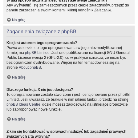
W jaki sposób można znaleźć wszystkie swoje załączniki?
Aby wyświetlić listę zamieszczonych przez ciebie załączników, przejdź do
panelu zarządzania swoim kontem i kliknij odnośnik
Załączniki
.
Na górę
Zagadnienia związane z phpBB
Kto jest autorem tego oprogramowania?
Prawa autorskie do tego oprogramowania w jego niezmodyfikowanej
formie, ma
phpBB Limited
. Jest ono publikowane na licencji GNU General
Public License wersja 2 (GPL-2.0), co w praktyce oznacza, że może być
bez ograniczeń dystrybuowane. Więcej na ten temat dowiesz się na
stronie
About phpBB
.
Na górę
Dlaczego funkcja X nie jest dostępna?
To oprogramowanie zostało stworzone i jest licencjonowane przez phpBB
Limited. Jeśli uważasz, że brakuje w nim jakiejś funkcji, przejdź na stronę
phpBB Ideas Centre
, gdzie możesz zagłosować na istniejące propozycje
lub zaproponować nowe funkcje.
Na górę
Z kim się kontaktować w sprawach nadużyć lub zagadnień prawnych
związanych z tą witryną?