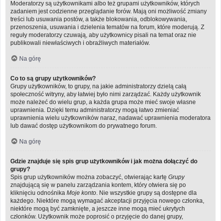
Moderatorzy są użytkownikami albo też grupami użytkowników, których
zadaniem jest codzienne przeglądanie forów. Mają oni możliwość zmiany
treści lub usuwania postów, a także blokowania, odblokowywania,
przenoszenia, usuwania i dzielenia tematów na forum, które moderują. Z
reguły moderatorzy czuwają, aby użytkownicy pisali na temat oraz nie
publikowali niewłaściwych i obraźliwych materiałów.
Na górę
Co to są grupy użytkowników?
Grupy użytkowników, to grupy, na jakie administratorzy dzielą całą
społeczność witryny, aby łatwiej było nimi zarządzać. Każdy użytkownik
może należeć do wielu grup, a każda grupa może mieć swoje własne
uprawnienia. Dzięki temu administratorzy mogą łatwo zmieniać
uprawnienia wielu użytkowników naraz, nadawać uprawnienia moderatora
lub dawać dostęp użytkownikom do prywatnego forum.
Na górę
Gdzie znajduje się spis grup użytkowników i jak można dołączyć do
grupy?
Spis grup użytkowników można zobaczyć, otwierając kartę
Grupy
znajdującą się w panelu zarządzania kontem, który otwiera się po
kliknięciu odnośnika
Moje konto
. Nie wszystkie grupy są dostępne dla
każdego. Niektóre mogą wymagać akceptacji przyjęcia nowego członka,
niektóre mogą być zamknięte, a jeszcze inne mogą mieć ukrytych
członków. Użytkownik może poprosić o przyjęcie do danej grupy,