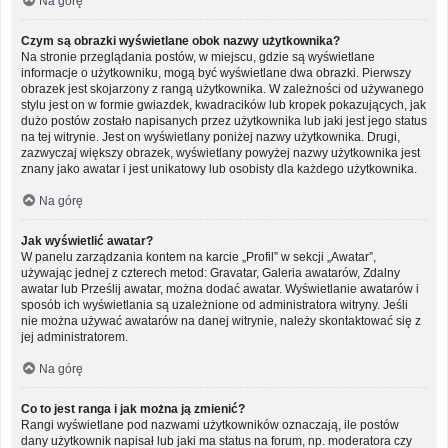
Na górę
Czym są obrazki wyświetlane obok nazwy użytkownika?
Na stronie przeglądania postów, w miejscu, gdzie są wyświetlane
informacje o użytkowniku, mogą być wyświetlane dwa obrazki. Pierwszy
obrazek jest skojarzony z rangą użytkownika. W zależności od używanego
stylu jest on w formie gwiazdek, kwadracików lub kropek pokazujących, jak
dużo postów zostało napisanych przez użytkownika lub jaki jest jego status
na tej witrynie. Jest on wyświetlany poniżej nazwy użytkownika. Drugi,
zazwyczaj większy obrazek, wyświetlany powyżej nazwy użytkownika jest
znany jako awatar i jest unikatowy lub osobisty dla każdego użytkownika.
Na górę
Jak wyświetlić awatar?
W panelu zarządzania kontem na karcie „Profil” w sekcji „Awatar”,
używając jednej z czterech metod: Gravatar, Galeria awatarów, Zdalny
awatar lub Prześlij awatar, można dodać awatar. Wyświetlanie awatarów i
sposób ich wyświetlania są uzależnione od administratora witryny. Jeśli
nie można używać awatarów na danej witrynie, należy skontaktować się z
jej administratorem.
Na górę
Co to jest ranga i jak można ją zmienić?
Rangi wyświetlane pod nazwami użytkowników oznaczają, ile postów
dany użytkownik napisał lub jaki ma status na forum, np. moderatora czy