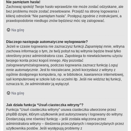
Nie pamiętam hasła!
Zachowaj spokój! Twoje hasło wprawdzie nie może zostać odzyskane, ale
bez problemu może zostać zresetowane. Przejdź na stronę logowania i
kliknij odnośnik “Nie pamiętam hasła”. Postępuj zgodnie z instrukcjami, a
prawdopodobnie niedługo znów będziesz móc się zalogować.
Na górę
Dlaczego następuje automatyczne wylogowanie?
Jeżeli w czasie logowania nie zaznaczysz funkcji
Zapamiętaj mnie
, witryna
zachowa informację o tym, że twój pobyt na tej witrynie będzie trwał tylko
określony przez administratora czas. Zapobiega to niewłaściwemu użyciu
twojego konta przez kogoś innego. Aby pozostać
zalogowanym/zalogowaną, podczas logowania zaznacz funkcję
Loguj
mnie automatycznie
. Jest to niezalecane, jeżeli korzystasz z witryny z
ogólnie dostępnego komputera, np. w bibliotece, kawiarence internetowej,
sali komputerowej w szkole lub na uczelni itp. Jeśli nie widzisz tej funkcji,
oznacza to, że administrator ją wyłączył.
Na górę
Jak działa funkcja “Usuń ciasteczka witryny”?
Funkcja “Usuń ciasteczka witryny” usuwa ciasteczka utworzone przez
phpBB dzięki, którym użytkownik jest autoryzowany i logowany do witryny.
Dostarczają one również funkcję – jeśli została włączona przez
administratora witryny – śledzenia przeczytanych i nieprzeczytanych przez
użytkownika postów. Jeśli występują problemy z