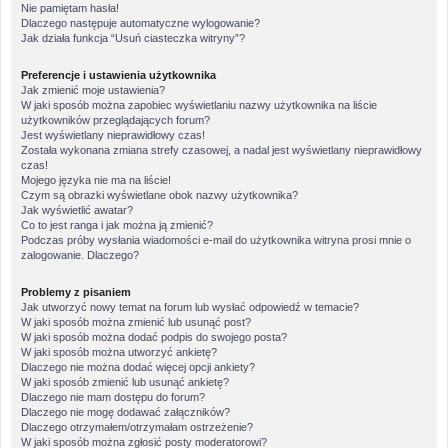
Nie pamiętam hasła!
Dlaczego następuje automatyczne wylogowanie?
Jak działa funkcja “Usuń ciasteczka witryny”?
Preferencje i ustawienia użytkownika
Jak zmienić moje ustawienia?
W jaki sposób można zapobiec wyświetlaniu nazwy użytkownika na liście
użytkowników przeglądających forum?
Jest wyświetlany nieprawidłowy czas!
Została wykonana zmiana strefy czasowej, a nadal jest wyświetlany nieprawidłowy
czas!
Mojego języka nie ma na liście!
Czym są obrazki wyświetlane obok nazwy użytkownika?
Jak wyświetlić awatar?
Co to jest ranga i jak można ją zmienić?
Podczas próby wysłania wiadomości e-mail do użytkownika witryna prosi mnie o
zalogowanie. Dlaczego?
Problemy z pisaniem
Jak utworzyć nowy temat na forum lub wysłać odpowiedź w temacie?
W jaki sposób można zmienić lub usunąć post?
W jaki sposób można dodać podpis do swojego posta?
W jaki sposób można utworzyć ankietę?
Dlaczego nie można dodać więcej opcji ankiety?
W jaki sposób zmienić lub usunąć ankietę?
Dlaczego nie mam dostępu do forum?
Dlaczego nie mogę dodawać załączników?
Dlaczego otrzymałem/otrzymałam ostrzeżenie?
W jaki sposób można zgłosić posty moderatorowi?