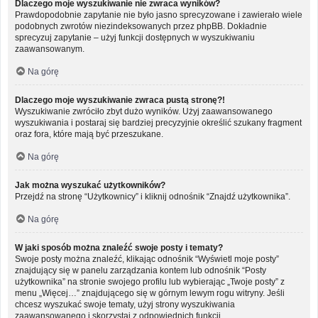
Dlaczego moje wyszukiwanie nie zwraca wyników?
Prawdopodobnie zapytanie nie było jasno sprecyzowane i zawierało wiele
podobnych zwrotów niezindeksowanych przez phpBB. Dokładnie
sprecyzuj zapytanie – użyj funkcji dostępnych w wyszukiwaniu
zaawansowanym.
Na górę
Dlaczego moje wyszukiwanie zwraca pustą stronę?!
Wyszukiwanie zwróciło zbyt dużo wyników. Użyj zaawansowanego
wyszukiwania i postaraj się bardziej precyzyjnie określić szukany fragment
oraz fora, które mają być przeszukane.
Na górę
Jak można wyszukać użytkowników?
Przejdź na stronę “Użytkownicy” i kliknij odnośnik “Znajdź użytkownika”.
Na górę
W jaki sposób można znaleźć swoje posty i tematy?
Swoje posty można znaleźć, klikając odnośnik “Wyświetl moje posty”
znajdujący się w panelu zarządzania kontem lub odnośnik “Posty
użytkownika” na stronie swojego profilu lub wybierając „Twoje posty” z
menu „Więcej…” znajdującego się w górnym lewym rogu witryny. Jeśli
chcesz wyszukać swoje tematy, użyj strony wyszukiwania
zaawansowanego i skorzystaj z odpowiednich funkcji.