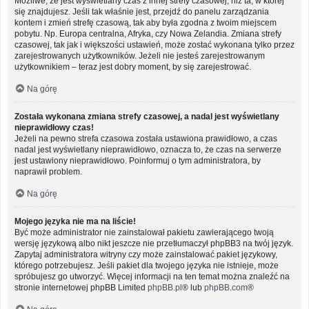
Możliwe, że jest wyświetlany czas z innej strefy czasowej, niż ta, w której
się znajdujesz. Jeśli tak właśnie jest, przejdź do panelu zarządzania
kontem i zmień strefę czasową, tak aby była zgodna z twoim miejscem
pobytu. Np. Europa centralna, Afryka, czy Nowa Zelandia. Zmiana strefy
czasowej, tak jak i większości ustawień, może zostać wykonana tylko przez
zarejestrowanych użytkowników. Jeżeli nie jesteś zarejestrowanym
użytkownikiem – teraz jest dobry moment, by się zarejestrować.
Na górę
Została wykonana zmiana strefy czasowej, a nadal jest wyświetlany
nieprawidłowy czas!
Jeżeli na pewno strefa czasowa została ustawiona prawidłowo, a czas
nadal jest wyświetlany nieprawidłowo, oznacza to, że czas na serwerze
jest ustawiony nieprawidłowo. Poinformuj o tym administratora, by
naprawił problem.
Na górę
Mojego języka nie ma na liście!
Być może administrator nie zainstalował pakietu zawierającego twoją
wersję językową albo nikt jeszcze nie przetłumaczył phpBB3 na twój język.
Zapytaj administratora witryny czy może zainstalować pakiet językowy,
którego potrzebujesz. Jeśli pakiet dla twojego języka nie istnieje, może
spróbujesz go utworzyć. Więcej informacji na ten temat można znaleźć na
stronie internetowej phpBB Limited
phpBB.pl
® lub
phpBB.com
®