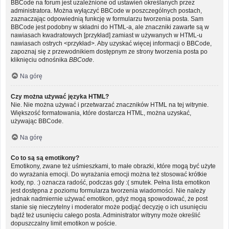
BBCode na forum jest uzależnione od ustawień określanych przez
administratora. Można wyłączyć BBCode w poszczególnych postach,
zaznaczając odpowiednią funkcję w formularzu tworzenia posta. Sam
BBCode jest podobny w składni do HTML-a, ale znaczniki zawarte są w
nawiasach kwadratowych [przykład] zamiast w używanych w HTML-u
nawiasach ostrych <przykład>. Aby uzyskać więcej informacji o BBCode,
zapoznaj się z przewodnikiem dostępnym ze strony tworzenia posta po
kliknięciu odnośnika
BBCode
.
Na górę
Czy można używać języka HTML?
Nie. Nie można używać i przetwarzać znaczników HTML na tej witrynie.
Większość formatowania, które dostarcza HTML, można uzyskać,
używając BBCode.
Na górę
Co to są są emotikony?
Emotikony, zwane też uśmieszkami, to małe obrazki, które mogą być użyte
do wyrażania emocji. Do wyrażania emocji można też stosować krótkie
kody, np. :) oznacza radość, podczas gdy :( smutek. Pełna lista emotikon
jest dostępna z poziomu formularza tworzenia wiadomości. Nie należy
jednak nadmiernie używać emotikon, gdyż mogą spowodować, że post
stanie się nieczytelny i moderator może podjąć decyzję o ich usunięciu
bądź też usunięciu całego posta. Administrator witryny może określić
dopuszczalny limit emotikon w poście.