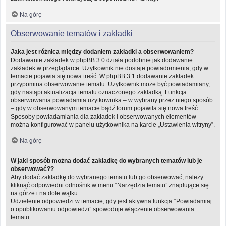
Na górę
Obserwowanie tematów i zakładki
Jaka jest różnica między dodaniem zakładki a obserwowaniem?
Dodawanie zakładek w phpBB 3.0 działa podobnie jak dodawanie
zakładek w przeglądarce. Użytkownik nie dostaje powiadomienia, gdy w
temacie pojawia się nowa treść. W phpBB 3.1 dodawanie zakładek
przypomina obserwowanie tematu. Użytkownik może być powiadamiany,
gdy nastąpi aktualizacja tematu oznaczonego zakładką. Funkcja
obserwowania powiadamia użytkownika – w wybrany przez niego sposób
– gdy w obserwowanym temacie bądź forum pojawiła się nowa treść.
Sposoby powiadamiania dla zakładek i obserwowanych elementów
można konfigurować w panelu użytkownika na karcie „Ustawienia witryny”.
Na górę
W jaki sposób można dodać zakładkę do wybranych tematów lub je
obserwować??
Aby dodać zakładkę do wybranego tematu lub go obserwować, należy
kliknąć odpowiedni odnośnik w menu “Narzędzia tematu” znajdujące się
na górze i na dole wątku.
Udzielenie odpowiedzi w temacie, gdy jest aktywna funkcja “Powiadamiaj
o opublikowaniu odpowiedzi” spowoduje włączenie obserwowania
tematu.