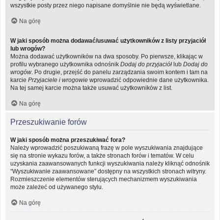
wszystkie posty przez niego napisane domyślnie nie będą wyświetlane.
Na górę
W jaki sposób można dodawać/usuwać użytkowników z listy przyjaciół
lub wrogów?
Można dodawać użytkowników na dwa sposoby. Po pierwsze, klikając w
profilu wybranego użytkownika odnośnik
Dodaj do przyjaciół
lub
Dodaj do
wrogów
. Po drugie, przejść do panelu zarządzania swoim kontem i tam na
karcie
Przyjaciele i wrogowie
wprowadzić odpowiednie dane użytkownika.
Na tej samej karcie można także usuwać użytkowników z list.
Na górę
Przeszukiwanie forów
W jaki sposób można przeszukiwać fora?
Należy wprowadzić poszukiwaną frazę w pole wyszukiwania znajdujące
się na stronie wykazu forów, a także stronach forów i tematów. W celu
uzyskania zaawansowanych funkcji wyszukiwania należy kliknąć odnośnik
“Wyszukiwanie zaawansowane” dostępny na wszystkich stronach witryny.
Rozmieszczenie elementów sterujących mechanizmem wyszukiwania
może zależeć od używanego stylu.
Na górę