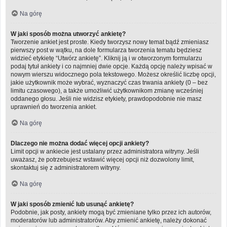
Na górę
W jaki sposób można utworzyć ankietę?
Tworzenie ankiet jest proste. Kiedy tworzysz nowy temat bądź zmieniasz
pierwszy post w wątku, na dole formularza tworzenia tematu będziesz
widzieć etykietę “Utwórz ankietę”. Kliknij ją i w otworzonym formularzu
podaj tytuł ankiety i co najmniej dwie opcje. Każdą opcję należy wpisać w
nowym wierszu widocznego pola tekstowego. Możesz określić liczbę opcji,
jakie użytkownik może wybrać, wyznaczyć czas trwania ankiety (0 – bez
limitu czasowego), a także umożliwić użytkownikom zmianę wcześniej
oddanego głosu. Jeśli nie widzisz etykiety, prawdopodobnie nie masz
uprawnień do tworzenia ankiet.
Na górę
Dlaczego nie można dodać więcej opcji ankiety?
Limit opcji w ankiecie jest ustalany przez administratora witryny. Jeśli
uważasz, że potrzebujesz wstawić więcej opcji niż dozwolony limit,
skontaktuj się z administratorem witryny.
Na górę
W jaki sposób zmienić lub usunąć ankietę?
Podobnie, jak posty, ankiety mogą być zmieniane tylko przez ich autorów,
moderatorów lub administratorów. Aby zmienić ankietę, należy dokonać