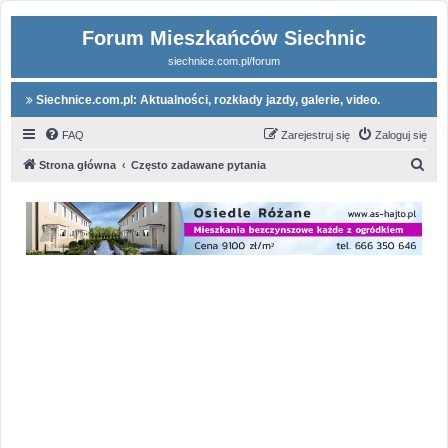
Forum Mieszkańców Siechnic
siechnice.com.pl/forum
Siechnice.com.pl: Aktualności, rozkłady jazdy, galerie, video.
FAQ
Zarejestruj się
Zaloguj się
S
Strona główna
Często zadawane pytania
z
u
k
a
j