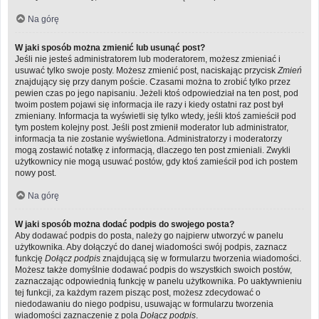
Na górę
W jaki sposób można zmienić lub usunąć post?
Jeśli nie jesteś administratorem lub moderatorem, możesz zmieniać i
usuwać tylko swoje posty. Możesz zmienić post, naciskając przycisk
Zmień
znajdujący się przy danym poście. Czasami można to zrobić tylko przez
pewien czas po jego napisaniu. Jeżeli ktoś odpowiedział na ten post, pod
twoim postem pojawi się informacja ile razy i kiedy ostatni raz post był
zmieniany. Informacja ta wyświetli się tylko wtedy, jeśli ktoś zamieścił pod
tym postem kolejny post. Jeśli post zmienił moderator lub administrator,
informacja ta nie zostanie wyświetlona. Administratorzy i moderatorzy
mogą zostawić notatkę z informacją, dlaczego ten post zmieniali. Zwykli
użytkownicy nie mogą usuwać postów, gdy ktoś zamieścił pod ich postem
nowy post.
Na górę
W jaki sposób można dodać podpis do swojego posta?
Aby dodawać podpis do posta, należy go najpierw utworzyć w panelu
użytkownika. Aby dołączyć do danej wiadomości swój podpis, zaznacz
funkcję
Dołącz podpis
znajdującą się w formularzu tworzenia wiadomości.
Możesz także domyślnie dodawać podpis do wszystkich swoich postów,
zaznaczając odpowiednią funkcję w panelu użytkownika. Po uaktywnieniu
tej funkcji, za każdym razem pisząc post, możesz zdecydować o
niedodawaniu do niego podpisu, usuwając w formularzu tworzenia
wiadomości zaznaczenie z pola
Dołącz podpis
.