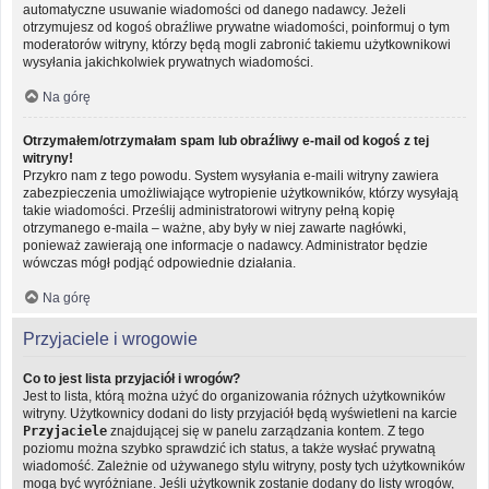
automatyczne usuwanie wiadomości od danego nadawcy. Jeżeli
otrzymujesz od kogoś obraźliwe prywatne wiadomości, poinformuj o tym
moderatorów witryny, którzy będą mogli zabronić takiemu użytkownikowi
wysyłania jakichkolwiek prywatnych wiadomości.
Na górę
Otrzymałem/otrzymałam spam lub obraźliwy e-mail od kogoś z tej
witryny!
Przykro nam z tego powodu. System wysyłania e-maili witryny zawiera
zabezpieczenia umożliwiające wytropienie użytkowników, którzy wysyłają
takie wiadomości. Prześlij administratorowi witryny pełną kopię
otrzymanego e-maila – ważne, aby były w niej zawarte nagłówki,
ponieważ zawierają one informacje o nadawcy. Administrator będzie
wówczas mógł podjąć odpowiednie działania.
Na górę
Przyjaciele i wrogowie
Co to jest lista przyjaciół i wrogów?
Jest to lista, którą można użyć do organizowania różnych użytkowników
witryny. Użytkownicy dodani do listy przyjaciół będą wyświetleni na karcie
Przyjaciele
znajdującej się w panelu zarządzania kontem. Z tego
poziomu można szybko sprawdzić ich status, a także wysłać prywatną
wiadomość. Zależnie od używanego stylu witryny, posty tych użytkowników
mogą być wyróżniane. Jeśli użytkownik zostanie dodany do listy wrogów,