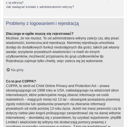
z tą witryną?
Jak nawiązać kontakt z administratorem witryny?
Problemy z logowaniem i rejestracją
Dlaczego w ogóle muszę się rejestrować?
Możliwe, że nie musisz. To od administratora witryny zależy czy, aby pisać
wiadomości, konieczna jest rejestracja. Niemniej rejestracja umożliwia
dostęp do dodatkowych funkcji niedostępnych dla gości, takich jak własny
awatar, wysyłanie prywatnych wiadomości i e-maili do innych
użytkowników, możliwość przypisania do grup użytkowników itp.
Rejestracja zajmuje tylko chwilę, więc zaleca się jej wykonanie.
Na górę
Co to jest COPPA?
COPPA, to skrót od Child Online Privacy and Protection Act – prawa
obowiązującego od 1998 roku w USA, nakładającego na właścicieli stron
internetowych, które potencjalnie mogą zbierać informacje od osób
małoletnich – mających mniej niż 13 lat – obowiązek posiadania pisemnej
zgody rodziców lub opiekunów prawnych na zbieranie informacji
prywatnych od osób poniżej 13 roku życia. Jeżeli nie masz pewności czy to
dotyczy ciebie jako kogoś próbującego zarejestrować się na danej witrynie
internetowej – skontaktuj się z prawnikiem, by uzyskać wyjaśnienie. phpBB
Limited i właściciele tej witryny nie dostarczają pomocy prawnej z
wyjątkiem przypadku opisanego w pytaniu „Z kim się kontaktować w