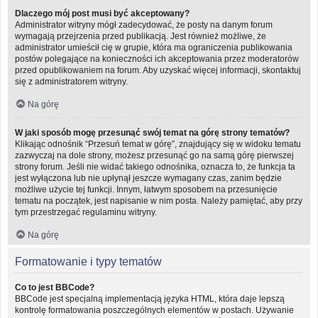
Dlaczego mój post musi być akceptowany?
Administrator witryny mógł zadecydować, że posty na danym forum
wymagają przejrzenia przed publikacją. Jest również możliwe, że
administrator umieścił cię w grupie, która ma ograniczenia publikowania
postów polegające na konieczności ich akceptowania przez moderatorów
przed opublikowaniem na forum. Aby uzyskać więcej informacji, skontaktuj
się z administratorem witryny.
Na górę
W jaki sposób mogę przesunąć swój temat na górę strony tematów?
Klikając odnośnik “Przesuń temat w górę”, znajdujący się w widoku tematu
zazwyczaj na dole strony, możesz przesunąć go na samą górę pierwszej
strony forum. Jeśli nie widać takiego odnośnika, oznacza to, że funkcja ta
jest wyłączona lub nie upłynął jeszcze wymagany czas, zanim będzie
możliwe użycie tej funkcji. Innym, łatwym sposobem na przesunięcie
tematu na początek, jest napisanie w nim posta. Należy pamiętać, aby przy
tym przestrzegać regulaminu witryny.
Na górę
Formatowanie i typy tematów
Co to jest BBCode?
BBCode jest specjalną implementacją języka HTML, która daje lepszą
kontrolę formatowania poszczególnych elementów w postach. Używanie