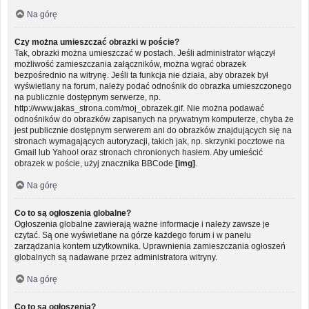
Na górę
Czy można umieszczać obrazki w poście?
Tak, obrazki można umieszczać w postach. Jeśli administrator włączył
możliwość zamieszczania załączników, można wgrać obrazek
bezpośrednio na witrynę. Jeśli ta funkcja nie działa, aby obrazek był
wyświetlany na forum, należy podać odnośnik do obrazka umieszczonego
na publicznie dostępnym serwerze, np.
http://www.jakas_strona.com/moj_obrazek.gif. Nie można podawać
odnośników do obrazków zapisanych na prywatnym komputerze, chyba że
jest publicznie dostępnym serwerem ani do obrazków znajdujących się na
stronach wymagających autoryzacji, takich jak, np. skrzynki pocztowe na
Gmail lub Yahoo! oraz stronach chronionych hasłem. Aby umieścić
obrazek w poście, użyj znacznika BBCode
[img]
.
Na górę
Co to są ogłoszenia globalne?
Ogłoszenia globalne zawierają ważne informacje i należy zawsze je
czytać. Są one wyświetlane na górze każdego forum i w panelu
zarządzania kontem użytkownika. Uprawnienia zamieszczania ogłoszeń
globalnych są nadawane przez administratora witryny.
Na górę
Co to są ogłoszenia?