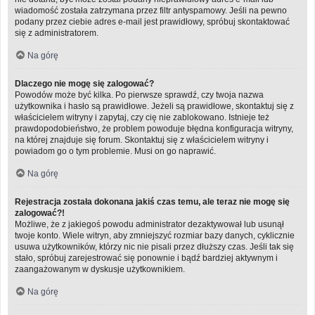
wiadomość została zatrzymana przez filtr antyspamowy. Jeśli na pewno
podany przez ciebie adres e-mail jest prawidłowy, spróbuj skontaktować
się z administratorem.
Na górę
Dlaczego nie mogę się zalogować?
Powodów może być kilka. Po pierwsze sprawdź, czy twoja nazwa
użytkownika i hasło są prawidłowe. Jeżeli są prawidłowe, skontaktuj się z
właścicielem witryny i zapytaj, czy cię nie zablokowano. Istnieje też
prawdopodobieństwo, że problem powoduje błędna konfiguracja witryny,
na której znajduje się forum. Skontaktuj się z właścicielem witryny i
powiadom go o tym problemie. Musi on go naprawić.
Na górę
Rejestracja została dokonana jakiś czas temu, ale teraz nie mogę się
zalogować?!
Możliwe, że z jakiegoś powodu administrator dezaktywował lub usunął
twoje konto. Wiele witryn, aby zmniejszyć rozmiar bazy danych, cyklicznie
usuwa użytkowników, którzy nic nie pisali przez dłuższy czas. Jeśli tak się
stało, spróbuj zarejestrować się ponownie i bądź bardziej aktywnym i
zaangażowanym w dyskusje użytkownikiem.
Na górę