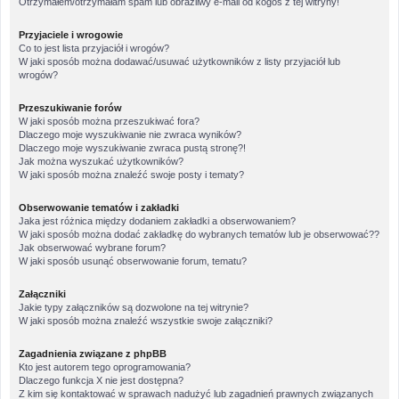
Otrzymałem/otrzymałam spam lub obraźliwy e-mail od kogoś z tej witryny!
Przyjaciele i wrogowie
Co to jest lista przyjaciół i wrogów?
W jaki sposób można dodawać/usuwać użytkowników z listy przyjaciół lub
wrogów?
Przeszukiwanie forów
W jaki sposób można przeszukiwać fora?
Dlaczego moje wyszukiwanie nie zwraca wyników?
Dlaczego moje wyszukiwanie zwraca pustą stronę?!
Jak można wyszukać użytkowników?
W jaki sposób można znaleźć swoje posty i tematy?
Obserwowanie tematów i zakładki
Jaka jest różnica między dodaniem zakładki a obserwowaniem?
W jaki sposób można dodać zakładkę do wybranych tematów lub je obserwować??
Jak obserwować wybrane forum?
W jaki sposób usunąć obserwowanie forum, tematu?
Załączniki
Jakie typy załączników są dozwolone na tej witrynie?
W jaki sposób można znaleźć wszystkie swoje załączniki?
Zagadnienia związane z phpBB
Kto jest autorem tego oprogramowania?
Dlaczego funkcja X nie jest dostępna?
Z kim się kontaktować w sprawach nadużyć lub zagadnień prawnych związanych