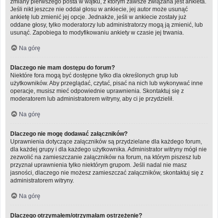
zmiany pierwszego posta w wątku, z którym zawsze związana jest ankieta.
Jeśli nikt jeszcze nie oddał głosu w ankiecie, jej autor może usunąć
ankietę lub zmienić jej opcje. Jednakże, jeśli w ankiecie zostały już
oddane głosy, tylko moderatorzy lub administratorzy mogą ją zmienić, lub
usunąć. Zapobiega to modyfikowaniu ankiety w czasie jej trwania.
Na górę
Dlaczego nie mam dostępu do forum?
Niektóre fora mogą być dostępne tylko dla określonych grup lub
użytkowników. Aby przeglądać, czytać, pisać na nich lub wykonywać inne
operacje, musisz mieć odpowiednie uprawnienia. Skontaktuj się z
moderatorem lub administratorem witryny, aby ci je przydzielił.
Na górę
Dlaczego nie mogę dodawać załączników?
Uprawnienia dotyczące załączników są przydzielane dla każdego forum,
dla każdej grupy i dla każdego użytkownika. Administrator witryny mógł nie
zezwolić na zamieszczanie załączników na forum, na którym piszesz lub
przyznał uprawnienia tylko niektórym grupom. Jeśli nadal nie masz
jasności, dlaczego nie możesz zamieszczać załączników, skontaktuj się z
administratorem witryny.
Na górę
Dlaczego otrzymałem/otrzymałam ostrzeżenie?