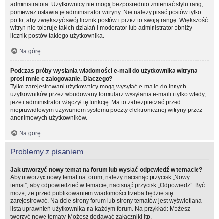
administratora. Użytkownicy nie mogą bezpośrednio zmieniać stylu rang,
ponieważ ustawia je administrator witryny. Nie należy pisać postów tylko
po to, aby zwiększyć swój licznik postów i przez to swoją rangę. Większość
witryn nie toleruje takich działań i moderator lub administrator obniży
licznik postów takiego użytkownika.
Na górę
Podczas próby wysłania wiadomości e-mail do użytkownika witryna
prosi mnie o zalogowanie. Dlaczego?
Tylko zarejestrowani użytkownicy mogą wysyłać e-maile do innych
użytkowników przez wbudowany formularz wysyłania e-maili i tylko wtedy,
jeżeli administrator włączył tę funkcję. Ma to zabezpieczać przed
nieprawidłowym używaniem systemu poczty elektronicznej witryny przez
anonimowych użytkowników.
Na górę
Problemy z pisaniem
Jak utworzyć nowy temat na forum lub wysłać odpowiedź w temacie?
Aby utworzyć nowy temat na forum, należy nacisnąć przycisk „Nowy
temat”, aby odpowiedzieć w temacie, nacisnąć przycisk „Odpowiedz”. Być
może, że przed publikowaniem wiadomości trzeba będzie się
zarejestrować. Na dole strony forum lub strony tematów jest wyświetlana
lista uprawnień użytkownika na każdym forum. Na przykład: Możesz
tworzyć nowe tematy, Możesz dodawać załączniki itp.