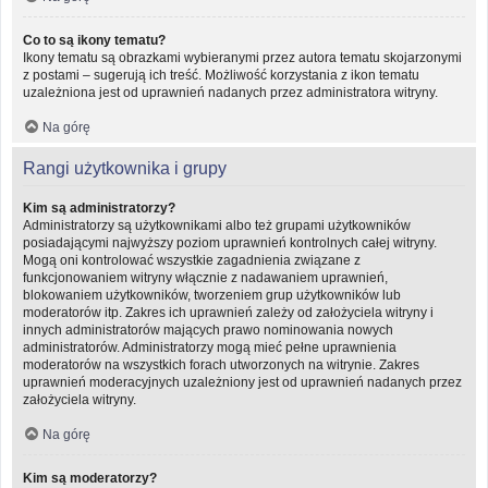
Co to są ikony tematu?
Ikony tematu są obrazkami wybieranymi przez autora tematu skojarzonymi
z postami – sugerują ich treść. Możliwość korzystania z ikon tematu
uzależniona jest od uprawnień nadanych przez administratora witryny.
Na górę
Rangi użytkownika i grupy
Kim są administratorzy?
Administratorzy są użytkownikami albo też grupami użytkowników
posiadającymi najwyższy poziom uprawnień kontrolnych całej witryny.
Mogą oni kontrolować wszystkie zagadnienia związane z
funkcjonowaniem witryny włącznie z nadawaniem uprawnień,
blokowaniem użytkowników, tworzeniem grup użytkowników lub
moderatorów itp. Zakres ich uprawnień zależy od założyciela witryny i
innych administratorów mających prawo nominowania nowych
administratorów. Administratorzy mogą mieć pełne uprawnienia
moderatorów na wszystkich forach utworzonych na witrynie. Zakres
uprawnień moderacyjnych uzależniony jest od uprawnień nadanych przez
założyciela witryny.
Na górę
Kim są moderatorzy?