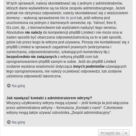
W tych sprawach, należy skontaktować się z jednym z administratorów,
których dane wyświetlone są na liście zespołu administracyjnego. Jeżeli
jednak nie otrzymasz odpowiedzi, należy skontaktować się z właścicielem
domeny – wykonaj sprawdzenie
kto to jest
lub, jeśli witryna jest
uruchomiona na jednym z darmowych serwisów, np. Yahoo!, free.fr,
f2s.com, itp., z kierownictwem lub wydziałem nadużyć tego serwisu.
Absolutnie
nie należy
do kompetencji phpBB Limited i nie może ona w
żaden sposób być obarczana odpowiedzialnością za to w jaki sposób,
gdzie lub przez kogo ta witryna jest używana. Proszę nie kontaktować się z
phpBB Limited w sprawach zagadnień prawnych (wstrzymania i
zaniechania, odpowiedzialności, szkalujących komentarzy itp.)
bezpośrednio nie związanych
z witryną phpBB.com lub
oprogramowaniem phpBB samym w sobie. Jeśli do phpBB Limited
zostanie wysłana wiadomość dotycząca
innych podmiotów
używających
tego oprogramowania, nie należy oczekiwać odpowiedzi, lub zostanie
udzielona odpowiedź lakoniczna.
Na górę
Jak nawiązać kontakt z administratorem witryny?
Wszyscy użytkownicy witryny mogą używać – jeśli funkcja ta jest włączona
przez administratora witryny – formularza „Kontakt z nami”. Członkowie
witryny mogą także używać odnośnika „Zespół administracyjny”.
Na górę
Przejdź do