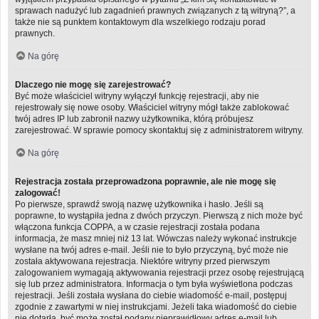
sprawach nadużyć lub zagadnień prawnych związanych z tą witryną?”, a
także nie są punktem kontaktowym dla wszelkiego rodzaju porad
prawnych.
Na górę
Dlaczego nie mogę się zarejestrować?
Być może właściciel witryny wyłączył funkcję rejestracji, aby nie
rejestrowały się nowe osoby. Właściciel witryny mógł także zablokować
twój adres IP lub zabronił nazwy użytkownika, którą próbujesz
zarejestrować. W sprawie pomocy skontaktuj się z administratorem witryny.
Na górę
Rejestracja została przeprowadzona poprawnie, ale nie mogę się
zalogować!
Po pierwsze, sprawdź swoją nazwę użytkownika i hasło. Jeśli są
poprawne, to wystąpiła jedna z dwóch przyczyn. Pierwszą z nich może być
włączona funkcja COPPA, a w czasie rejestracji została podana
informacja, że masz mniej niż 13 lat. Wówczas należy wykonać instrukcje
wysłane na twój adres e-mail. Jeśli nie to było przyczyną, być może nie
została aktywowana rejestracja. Niektóre witryny przed pierwszym
zalogowaniem wymagają aktywowania rejestracji przez osobę rejestrującą
się lub przez administratora. Informacja o tym była wyświetlona podczas
rejestracji. Jeśli została wysłana do ciebie wiadomość e-mail, postępuj
zgodnie z zawartymi w niej instrukcjami. Jeżeli taka wiadomość do ciebie
nie dotarła, być może został podany nieprawidłowy adres e-mail lub