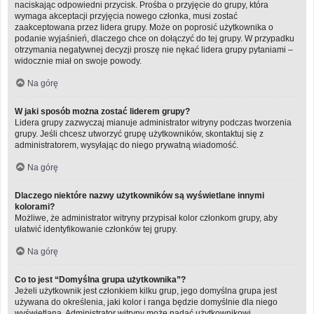
naciskając odpowiedni przycisk. Prośba o przyjęcie do grupy, która
wymaga akceptacji przyjęcia nowego członka, musi zostać
zaakceptowana przez lidera grupy. Może on poprosić użytkownika o
podanie wyjaśnień, dlaczego chce on dołączyć do tej grupy. W przypadku
otrzymania negatywnej decyzji proszę nie nękać lidera grupy pytaniami –
widocznie miał on swoje powody.
Na górę
W jaki sposób można zostać liderem grupy?
Lidera grupy zazwyczaj mianuje administrator witryny podczas tworzenia
grupy. Jeśli chcesz utworzyć grupę użytkowników, skontaktuj się z
administratorem, wysyłając do niego prywatną wiadomość.
Na górę
Dlaczego niektóre nazwy użytkowników są wyświetlane innymi
kolorami?
Możliwe, że administrator witryny przypisał kolor członkom grupy, aby
ułatwić identyfikowanie członków tej grupy.
Na górę
Co to jest “Domyślna grupa użytkownika”?
Jeżeli użytkownik jest członkiem kilku grup, jego domyślna grupa jest
używana do określenia, jaki kolor i ranga będzie domyślnie dla niego
wyświetlana. Administrator witryny może nadać użytkownikowi