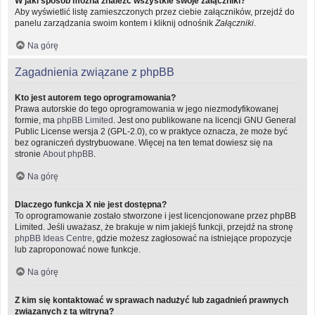
W jaki sposób można znaleźć wszystkie swoje załączniki?
Aby wyświetlić listę zamieszczonych przez ciebie załączników, przejdź do
panelu zarządzania swoim kontem i kliknij odnośnik
Załączniki
.
Na górę
Zagadnienia związane z phpBB
Kto jest autorem tego oprogramowania?
Prawa autorskie do tego oprogramowania w jego niezmodyfikowanej
formie, ma
phpBB Limited
. Jest ono publikowane na licencji GNU General
Public License wersja 2 (GPL-2.0), co w praktyce oznacza, że może być
bez ograniczeń dystrybuowane. Więcej na ten temat dowiesz się na
stronie
About phpBB
.
Na górę
Dlaczego funkcja X nie jest dostępna?
To oprogramowanie zostało stworzone i jest licencjonowane przez phpBB
Limited. Jeśli uważasz, że brakuje w nim jakiejś funkcji, przejdź na stronę
phpBB Ideas Centre
, gdzie możesz zagłosować na istniejące propozycje
lub zaproponować nowe funkcje.
Na górę
Z kim się kontaktować w sprawach nadużyć lub zagadnień prawnych
związanych z tą witryną?