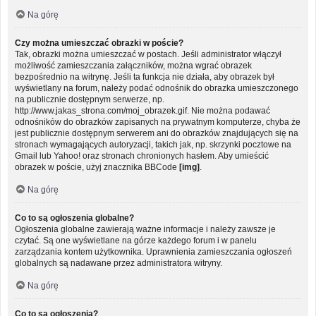
Na górę
Czy można umieszczać obrazki w poście?
Tak, obrazki można umieszczać w postach. Jeśli administrator włączył
możliwość zamieszczania załączników, można wgrać obrazek
bezpośrednio na witrynę. Jeśli ta funkcja nie działa, aby obrazek był
wyświetlany na forum, należy podać odnośnik do obrazka umieszczonego
na publicznie dostępnym serwerze, np.
http://www.jakas_strona.com/moj_obrazek.gif. Nie można podawać
odnośników do obrazków zapisanych na prywatnym komputerze, chyba że
jest publicznie dostępnym serwerem ani do obrazków znajdujących się na
stronach wymagających autoryzacji, takich jak, np. skrzynki pocztowe na
Gmail lub Yahoo! oraz stronach chronionych hasłem. Aby umieścić
obrazek w poście, użyj znacznika BBCode
[img]
.
Na górę
Co to są ogłoszenia globalne?
Ogłoszenia globalne zawierają ważne informacje i należy zawsze je
czytać. Są one wyświetlane na górze każdego forum i w panelu
zarządzania kontem użytkownika. Uprawnienia zamieszczania ogłoszeń
globalnych są nadawane przez administratora witryny.
Na górę
Co to są ogłoszenia?