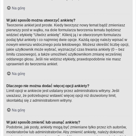
Na górę
W jaki sposób można utworzyć ankietę?
Tworzenie ankiet jest proste. Kiedy tworzysz nowy temat bądź zmieniasz
pierwszy post w wątku, na dole formularza tworzenia tematu będziesz
widzieć etykietę “Utwórz ankietę”. Kliknij ją i w otworzonym formularzu
podaj tytuł ankiety i co najmniej dwie opcje. Każdą opcję należy wpisać w
nowym wierszu widocznego pola tekstowego. Możesz określić liczbę opcji,
jakie użytkownik może wybrać, wyznaczyć czas trwania ankiety (0 – bez
limitu czasowego), a także umożliwić użytkownikom zmianę wcześniej
oddanego głosu. Jeśli nie widzisz etykiety, prawdopodobnie nie masz
uprawnień do tworzenia ankiet.
Na górę
Dlaczego nie można dodać więcej opcji ankiety?
Limit opcji w ankiecie jest ustalany przez administratora witryny. Jeśli
uważasz, że potrzebujesz wstawić więcej opcji niż dozwolony limit,
skontaktuj się z administratorem witryny.
Na górę
W jaki sposób zmienić lub usunąć ankietę?
Podobnie, jak posty, ankiety mogą być zmieniane tylko przez ich autorów,
moderatorów lub administratorów. Aby zmienić ankietę, należy dokonać