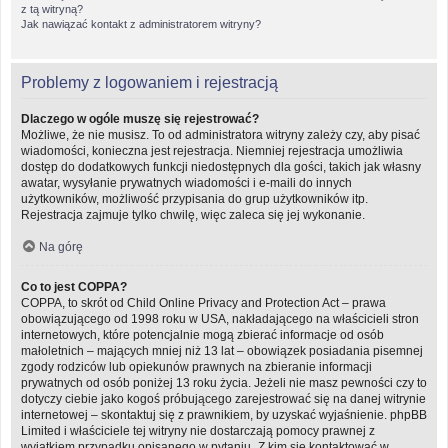
z tą witryną?
Jak nawiązać kontakt z administratorem witryny?
Problemy z logowaniem i rejestracją
Dlaczego w ogóle muszę się rejestrować?
Możliwe, że nie musisz. To od administratora witryny zależy czy, aby pisać
wiadomości, konieczna jest rejestracja. Niemniej rejestracja umożliwia
dostęp do dodatkowych funkcji niedostępnych dla gości, takich jak własny
awatar, wysyłanie prywatnych wiadomości i e-maili do innych
użytkowników, możliwość przypisania do grup użytkowników itp.
Rejestracja zajmuje tylko chwilę, więc zaleca się jej wykonanie.
Na górę
Co to jest COPPA?
COPPA, to skrót od Child Online Privacy and Protection Act – prawa
obowiązującego od 1998 roku w USA, nakładającego na właścicieli stron
internetowych, które potencjalnie mogą zbierać informacje od osób
małoletnich – mających mniej niż 13 lat – obowiązek posiadania pisemnej
zgody rodziców lub opiekunów prawnych na zbieranie informacji
prywatnych od osób poniżej 13 roku życia. Jeżeli nie masz pewności czy to
dotyczy ciebie jako kogoś próbującego zarejestrować się na danej witrynie
internetowej – skontaktuj się z prawnikiem, by uzyskać wyjaśnienie. phpBB
Limited i właściciele tej witryny nie dostarczają pomocy prawnej z
wyjątkiem przypadku opisanego w pytaniu „Z kim się kontaktować w