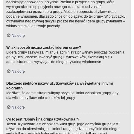
naciskając odpowiedni przycisk. Prośba o przyjęcie do grupy, która
wymaga akceptacji przyjęcia nowego członka, musi zostać
zaakceptowana przez lidera grupy. Może on poprosić użytkownika o
podanie wyjaśnień, dlaczego chce on dołączyć do tej grupy. W przypadku
otrzymania negatywnej decyzji proszę nie nękać lidera grupy pytaniami –
widocznie miał on swoje powody.
Na górę
W jaki sposób można zostać liderem grupy?
Lidera grupy zazwyczaj mianuje administrator witryny podczas tworzenia
grupy. Jeśli chcesz utworzyć grupę użytkowników, skontaktuj się z
administratorem, wysyłając do niego prywatną wiadomość.
Na górę
Dlaczego niektóre nazwy użytkowników są wyświetlane innymi
kolorami?
Możliwe, że administrator witryny przypisał kolor członkom grupy, aby
ułatwić identyfikowanie członków tej grupy.
Na górę
Co to jest “Domyślna grupa użytkownika”?
Jeżeli użytkownik jest członkiem kilku grup, jego domyślna grupa jest
używana do określenia, jaki kolor i ranga będzie domyślnie dla niego
wyświetlana. Administrator witryny może nadać użytkownikowi