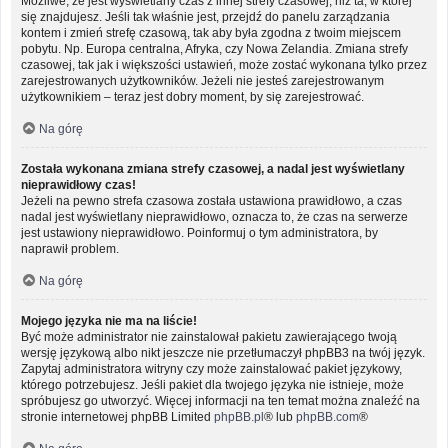
Możliwe, że jest wyświetlany czas z innej strefy czasowej, niż ta, w której
się znajdujesz. Jeśli tak właśnie jest, przejdź do panelu zarządzania
kontem i zmień strefę czasową, tak aby była zgodna z twoim miejscem
pobytu. Np. Europa centralna, Afryka, czy Nowa Zelandia. Zmiana strefy
czasowej, tak jak i większości ustawień, może zostać wykonana tylko przez
zarejestrowanych użytkowników. Jeżeli nie jesteś zarejestrowanym
użytkownikiem – teraz jest dobry moment, by się zarejestrować.
Na górę
Została wykonana zmiana strefy czasowej, a nadal jest wyświetlany
nieprawidłowy czas!
Jeżeli na pewno strefa czasowa została ustawiona prawidłowo, a czas
nadal jest wyświetlany nieprawidłowo, oznacza to, że czas na serwerze
jest ustawiony nieprawidłowo. Poinformuj o tym administratora, by
naprawił problem.
Na górę
Mojego języka nie ma na liście!
Być może administrator nie zainstalował pakietu zawierającego twoją
wersję językową albo nikt jeszcze nie przetłumaczył phpBB3 na twój język.
Zapytaj administratora witryny czy może zainstalować pakiet językowy,
którego potrzebujesz. Jeśli pakiet dla twojego języka nie istnieje, może
spróbujesz go utworzyć. Więcej informacji na ten temat można znaleźć na
stronie internetowej phpBB Limited
phpBB.pl
® lub
phpBB.com
®