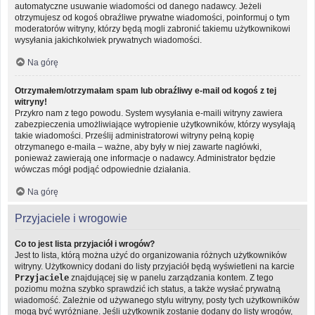
automatyczne usuwanie wiadomości od danego nadawcy. Jeżeli
otrzymujesz od kogoś obraźliwe prywatne wiadomości, poinformuj o tym
moderatorów witryny, którzy będą mogli zabronić takiemu użytkownikowi
wysyłania jakichkolwiek prywatnych wiadomości.
Na górę
Otrzymałem/otrzymałam spam lub obraźliwy e-mail od kogoś z tej
witryny!
Przykro nam z tego powodu. System wysyłania e-maili witryny zawiera
zabezpieczenia umożliwiające wytropienie użytkowników, którzy wysyłają
takie wiadomości. Prześlij administratorowi witryny pełną kopię
otrzymanego e-maila – ważne, aby były w niej zawarte nagłówki,
ponieważ zawierają one informacje o nadawcy. Administrator będzie
wówczas mógł podjąć odpowiednie działania.
Na górę
Przyjaciele i wrogowie
Co to jest lista przyjaciół i wrogów?
Jest to lista, którą można użyć do organizowania różnych użytkowników
witryny. Użytkownicy dodani do listy przyjaciół będą wyświetleni na karcie
Przyjaciele
znajdującej się w panelu zarządzania kontem. Z tego
poziomu można szybko sprawdzić ich status, a także wysłać prywatną
wiadomość. Zależnie od używanego stylu witryny, posty tych użytkowników
mogą być wyróżniane. Jeśli użytkownik zostanie dodany do listy wrogów,