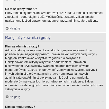
Co to są ikony tematu?
Ikony tematu są obrazkami wybieranymi przez autora tematu skojarzonymi
z postami – sugerują ich treść. Możliwość korzystania z ikon tematu
uzależniona jest od uprawnień nadanych przez administratora witryny.
Na górę
Rangi użytkownika i grupy
Kim są administratorzy?
Administratorzy są użytkownikami albo też grupami użytkowników
posiadającymi najwyższy poziom uprawnień kontrolnych całej witryny.
Mogą oni kontrolować wszystkie zagadnienia związane z
funkcjonowaniem witryny włącznie z nadawaniem uprawnień,
blokowaniem użytkowników, tworzeniem grup użytkowników lub
moderatorów itp. Zakres ich uprawnień zależy od założyciela witryny i
innych administratorów mających prawo nominowania nowych
administratorów. Administratorzy mogą mieć pełne uprawnienia
moderatorów na wszystkich forach utworzonych na witrynie. Zakres
uprawnień moderacyjnych uzależniony jest od uprawnień nadanych przez
założyciela witryny.
Na górę
Kim są moderatorzy?