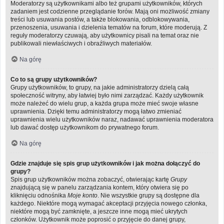
Moderatorzy są użytkownikami albo też grupami użytkowników, których
zadaniem jest codzienne przeglądanie forów. Mają oni możliwość zmiany
treści lub usuwania postów, a także blokowania, odblokowywania,
przenoszenia, usuwania i dzielenia tematów na forum, które moderują. Z
reguły moderatorzy czuwają, aby użytkownicy pisali na temat oraz nie
publikowali niewłaściwych i obraźliwych materiałów.
Na górę
Co to są grupy użytkowników?
Grupy użytkowników, to grupy, na jakie administratorzy dzielą całą
społeczność witryny, aby łatwiej było nimi zarządzać. Każdy użytkownik
może należeć do wielu grup, a każda grupa może mieć swoje własne
uprawnienia. Dzięki temu administratorzy mogą łatwo zmieniać
uprawnienia wielu użytkowników naraz, nadawać uprawnienia moderatora
lub dawać dostęp użytkownikom do prywatnego forum.
Na górę
Gdzie znajduje się spis grup użytkowników i jak można dołączyć do
grupy?
Spis grup użytkowników można zobaczyć, otwierając kartę
Grupy
znajdującą się w panelu zarządzania kontem, który otwiera się po
kliknięciu odnośnika
Moje konto
. Nie wszystkie grupy są dostępne dla
każdego. Niektóre mogą wymagać akceptacji przyjęcia nowego członka,
niektóre mogą być zamknięte, a jeszcze inne mogą mieć ukrytych
członków. Użytkownik może poprosić o przyjęcie do danej grupy,