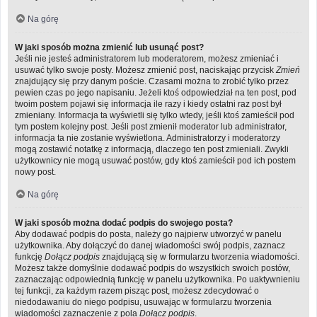
Na górę
W jaki sposób można zmienić lub usunąć post?
Jeśli nie jesteś administratorem lub moderatorem, możesz zmieniać i
usuwać tylko swoje posty. Możesz zmienić post, naciskając przycisk
Zmień
znajdujący się przy danym poście. Czasami można to zrobić tylko przez
pewien czas po jego napisaniu. Jeżeli ktoś odpowiedział na ten post, pod
twoim postem pojawi się informacja ile razy i kiedy ostatni raz post był
zmieniany. Informacja ta wyświetli się tylko wtedy, jeśli ktoś zamieścił pod
tym postem kolejny post. Jeśli post zmienił moderator lub administrator,
informacja ta nie zostanie wyświetlona. Administratorzy i moderatorzy
mogą zostawić notatkę z informacją, dlaczego ten post zmieniali. Zwykli
użytkownicy nie mogą usuwać postów, gdy ktoś zamieścił pod ich postem
nowy post.
Na górę
W jaki sposób można dodać podpis do swojego posta?
Aby dodawać podpis do posta, należy go najpierw utworzyć w panelu
użytkownika. Aby dołączyć do danej wiadomości swój podpis, zaznacz
funkcję
Dołącz podpis
znajdującą się w formularzu tworzenia wiadomości.
Możesz także domyślnie dodawać podpis do wszystkich swoich postów,
zaznaczając odpowiednią funkcję w panelu użytkownika. Po uaktywnieniu
tej funkcji, za każdym razem pisząc post, możesz zdecydować o
niedodawaniu do niego podpisu, usuwając w formularzu tworzenia
wiadomości zaznaczenie z pola
Dołącz podpis
.