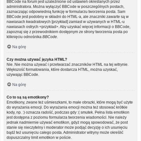
BBCode na forum jest uzależnione od ustawień określanych przez
administratora. Można wyłączyć BBCode w poszczególnych postach,
zaznaczając odpowiednią funkcję w formularzu tworzenia posta. Sam
BBCode jest podobny w składni do HTML-a, ale znaczniki zawarte są w
nawiasach kwadratowych [przykład] zamiast w używanych w HTML-u
nawiasach ostrych <przykład>. Aby uzyskać więcej informacji o BBCode,
zapoznaj się z przewodnikiem dostępnym ze strony tworzenia posta po
kliknięciu odnośnika
BBCode
.
Na górę
Czy można używać języka HTML?
Nie. Nie można używać i przetwarzać znaczników HTML na tej witrynie.
Większość formatowania, które dostarcza HTML, można uzyskać,
używając BBCode.
Na górę
Co to są są emotikony?
Emotikony, zwane też uśmieszkami, to małe obrazki, które mogą być użyte
do wyrażania emocji. Do wyrażania emocji można też stosować krótkie
kody, np. :) oznacza radość, podczas gdy :( smutek. Pełna lista emotikon
jest dostępna z poziomu formularza tworzenia wiadomości. Nie należy
jednak nadmiernie używać emotikon, gdyż mogą spowodować, że post
stanie się nieczytelny i moderator może podjąć decyzję o ich usunięciu
bądź też usunięciu całego posta. Administrator witryny może określić
dopuszczalny limit emotikon w poście.