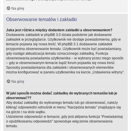
Na górę
Obserwowanie tematów i zakładki
Jaka jest różnica między dodaniem zakładki a obserwowaniem?
Dodawanie zakładek w phpBB 3.0 działa podobnie jak dodawanie
zakładek w przeglądarce. Użytkownik nie dostaje powiadomienia, gdy w
temacie pojawia się nowa treść. W phpBB 3.1 dodawanie zakładek
przypomina obserwowanie tematu. Użytkownik może być powiadamiany,
gdy nastąpi aktualizacja tematu oznaczonego zakładką. Funkcja
obserwowania powiadamia użytkownika – w wybrany przez niego sposób
– gdy w obserwowanym temacie bądź forum pojawiła się nowa treść.
Sposoby powiadamiania dla zakładek i obserwowanych elementów
można konfigurować w panelu użytkownika na karcie „Ustawienia witryny”.
Na górę
W jaki sposób można dodać zakładkę do wybranych tematów lub je
obserwować??
Aby dodać zakładkę do wybranego tematu lub go obserwować, należy
kliknąć odpowiedni odnośnik w menu “Narzędzia tematu” znajdujące się
na górze i na dole wątku.
Udzielenie odpowiedzi w temacie, gdy jest aktywna funkcja “Powiadamiaj
o opublikowaniu odpowiedzi” spowoduje włączenie obserwowania
tematu.