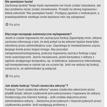
Nie pamiętam hasła!
Zachowaj spokój! Twoje hasło wprawdzie nie może zostać odzyskane, ale
bez problemu może zostać zresetowane. Przejdź na stronę logowania i
kliknij odnośnik “Nie pamiętam hasła”. Postępuj zgodnie z instrukcjami, a
prawdopodobnie niedługo znów będziesz móc się zalogować.
Na górę
Dlaczego następuje automatyczne wylogowanie?
Jeżeli w czasie logowania nie zaznaczysz funkcji
Zapamiętaj mnie
, witryna
zachowa informację o tym, że twój pobyt na tej witrynie będzie trwał tylko
określony przez administratora czas. Zapobiega to niewłaściwemu użyciu
twojego konta przez kogoś innego. Aby pozostać
zalogowanym/zalogowaną, podczas logowania zaznacz funkcję
Loguj
mnie automatycznie
. Jest to niezalecane, jeżeli korzystasz z witryny z
ogólnie dostępnego komputera, np. w bibliotece, kawiarence internetowej,
sali komputerowej w szkole lub na uczelni itp. Jeśli nie widzisz tej funkcji,
oznacza to, że administrator ją wyłączył.
Na górę
Jak działa funkcja “Usuń ciasteczka witryny”?
Funkcja “Usuń ciasteczka witryny” usuwa ciasteczka utworzone przez
phpBB dzięki, którym użytkownik jest autoryzowany i logowany do witryny.
Dostarczają one również funkcję – jeśli została włączona przez
administratora witryny – śledzenia przeczytanych i nieprzeczytanych przez
użytkownika postów. Jeśli występują problemy z