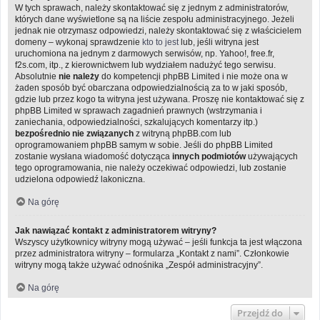
W tych sprawach, należy skontaktować się z jednym z administratorów,
których dane wyświetlone są na liście zespołu administracyjnego. Jeżeli
jednak nie otrzymasz odpowiedzi, należy skontaktować się z właścicielem
domeny – wykonaj sprawdzenie
kto to jest
lub, jeśli witryna jest
uruchomiona na jednym z darmowych serwisów, np. Yahoo!, free.fr,
f2s.com, itp., z kierownictwem lub wydziałem nadużyć tego serwisu.
Absolutnie
nie należy
do kompetencji phpBB Limited i nie może ona w
żaden sposób być obarczana odpowiedzialnością za to w jaki sposób,
gdzie lub przez kogo ta witryna jest używana. Proszę nie kontaktować się z
phpBB Limited w sprawach zagadnień prawnych (wstrzymania i
zaniechania, odpowiedzialności, szkalujących komentarzy itp.)
bezpośrednio nie związanych
z witryną phpBB.com lub
oprogramowaniem phpBB samym w sobie. Jeśli do phpBB Limited
zostanie wysłana wiadomość dotycząca
innych podmiotów
używających
tego oprogramowania, nie należy oczekiwać odpowiedzi, lub zostanie
udzielona odpowiedź lakoniczna.
Na górę
Jak nawiązać kontakt z administratorem witryny?
Wszyscy użytkownicy witryny mogą używać – jeśli funkcja ta jest włączona
przez administratora witryny – formularza „Kontakt z nami”. Członkowie
witryny mogą także używać odnośnika „Zespół administracyjny”.
Na górę
Przejdź do