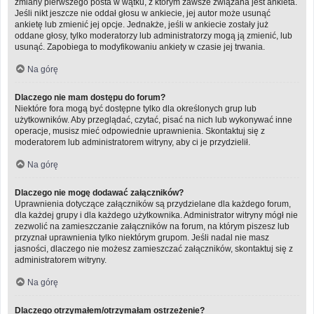
zmiany pierwszego posta w wątku, z którym zawsze związana jest ankieta.
Jeśli nikt jeszcze nie oddał głosu w ankiecie, jej autor może usunąć
ankietę lub zmienić jej opcje. Jednakże, jeśli w ankiecie zostały już
oddane głosy, tylko moderatorzy lub administratorzy mogą ją zmienić, lub
usunąć. Zapobiega to modyfikowaniu ankiety w czasie jej trwania.
Na górę
Dlaczego nie mam dostępu do forum?
Niektóre fora mogą być dostępne tylko dla określonych grup lub
użytkowników. Aby przeglądać, czytać, pisać na nich lub wykonywać inne
operacje, musisz mieć odpowiednie uprawnienia. Skontaktuj się z
moderatorem lub administratorem witryny, aby ci je przydzielił.
Na górę
Dlaczego nie mogę dodawać załączników?
Uprawnienia dotyczące załączników są przydzielane dla każdego forum,
dla każdej grupy i dla każdego użytkownika. Administrator witryny mógł nie
zezwolić na zamieszczanie załączników na forum, na którym piszesz lub
przyznał uprawnienia tylko niektórym grupom. Jeśli nadal nie masz
jasności, dlaczego nie możesz zamieszczać załączników, skontaktuj się z
administratorem witryny.
Na górę
Dlaczego otrzymałem/otrzymałam ostrzeżenie?