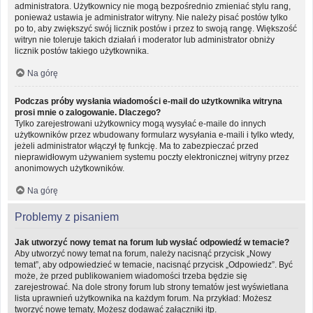
administratora. Użytkownicy nie mogą bezpośrednio zmieniać stylu rang,
ponieważ ustawia je administrator witryny. Nie należy pisać postów tylko
po to, aby zwiększyć swój licznik postów i przez to swoją rangę. Większość
witryn nie toleruje takich działań i moderator lub administrator obniży
licznik postów takiego użytkownika.
Na górę
Podczas próby wysłania wiadomości e-mail do użytkownika witryna
prosi mnie o zalogowanie. Dlaczego?
Tylko zarejestrowani użytkownicy mogą wysyłać e-maile do innych
użytkowników przez wbudowany formularz wysyłania e-maili i tylko wtedy,
jeżeli administrator włączył tę funkcję. Ma to zabezpieczać przed
nieprawidłowym używaniem systemu poczty elektronicznej witryny przez
anonimowych użytkowników.
Na górę
Problemy z pisaniem
Jak utworzyć nowy temat na forum lub wysłać odpowiedź w temacie?
Aby utworzyć nowy temat na forum, należy nacisnąć przycisk „Nowy
temat”, aby odpowiedzieć w temacie, nacisnąć przycisk „Odpowiedz”. Być
może, że przed publikowaniem wiadomości trzeba będzie się
zarejestrować. Na dole strony forum lub strony tematów jest wyświetlana
lista uprawnień użytkownika na każdym forum. Na przykład: Możesz
tworzyć nowe tematy, Możesz dodawać załączniki itp.