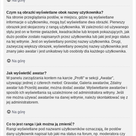
Na górę
Czym są obrazki wyświetlane obok nazwy użytkownika?
Na stronie przeglądania postów, w miejscu, gdzie są wyświetlane
informacje o użytkowniku, mogą być wyświetlane dwa obrazki. Pierwszy
obrazek jest skojarzony z rangą użytkownika. W zależności od używanego
stylu jest on w formie gwiazdek, kwadracików lub kropek pokazujących, jak
dużo postów zostało napisanych przez użytkownika lub jaki jest jego status
na tej witrynie. Jest on wyświetlany poniżej nazwy użytkownika. Drugi,
zazwyczaj większy obrazek, wyświetlany powyżej nazwy użytkownika jest
znany jako awatar i jest unikatowy lub osobisty dla każdego użytkownika.
Na górę
Jak wyświetlić awatar?
W panelu zarządzania kontem na karcie „Profil” w sekcji „Awatar”,
używając jednej z czterech metod: Gravatar, Galeria awatarów, Zdalny
awatar lub Prześlij awatar, można dodać awatar. Wyświetlanie awatarów i
sposób ich wyświetlania są uzależnione od administratora witryny. Jeśli
nie można używać awatarów na danej witrynie, należy skontaktować się z
jej administratorem.
Na górę
Co to jest ranga i jak można ją zmienić?
Rangi wyświetlane pod nazwami użytkowników oznaczają, ile postów
dany użytkownik napisał lub jaki ma status na forum, np. moderatora czy