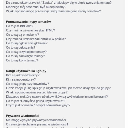
Do czego służy przycisk “Zapisz” znajdujący się w oknie tworzenia tematu?
Dlaczego mój post musi być akceptowany?
W jaki sposób mogę przesunąć swój temat na górę strony tematów?
Formatowanie i typy tematów
Co to jest BBCode?
Czy można używać języka HTML?
Co to są są emotikony?
Czy można umieszczać obrazki w poście?
Co to są ogłoszenia globalne?
Co to są ogłoszenia?
Co to są przyklejone tematy?
Co to są zamknięte tematy?
Co to są ikony tematu?
Rangi użytkownika i grupy
Kim są administratorzy?
Kim są moderatorzy?
Co to są grupy użytkowników?
Gdzie znajduje się spis grup użytkowników i jak można dołączyć do grupy?
W jaki sposób można zostać liderem grupy?
Dlaczego niektóre nazwy użytkowników są wyświetlane innymi kolorami?
Co to jest “Domyślna grupa użytkownika”?
Czym jest odnośnik “Zespół administracyjny”?
Prywatne wiadomości
Nie mogę wysyłać prywatnych wiadomości!
Otrzymuję niechciane prywatne wiadomości!