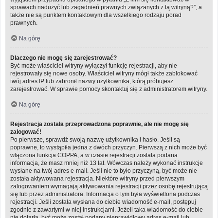
sprawach nadużyć lub zagadnień prawnych związanych z tą witryną?”, a
także nie są punktem kontaktowym dla wszelkiego rodzaju porad
prawnych.
Na górę
Dlaczego nie mogę się zarejestrować?
Być może właściciel witryny wyłączył funkcję rejestracji, aby nie
rejestrowały się nowe osoby. Właściciel witryny mógł także zablokować
twój adres IP lub zabronił nazwy użytkownika, którą próbujesz
zarejestrować. W sprawie pomocy skontaktuj się z administratorem witryny.
Na górę
Rejestracja została przeprowadzona poprawnie, ale nie mogę się
zalogować!
Po pierwsze, sprawdź swoją nazwę użytkownika i hasło. Jeśli są
poprawne, to wystąpiła jedna z dwóch przyczyn. Pierwszą z nich może być
włączona funkcja COPPA, a w czasie rejestracji została podana
informacja, że masz mniej niż 13 lat. Wówczas należy wykonać instrukcje
wysłane na twój adres e-mail. Jeśli nie to było przyczyną, być może nie
została aktywowana rejestracja. Niektóre witryny przed pierwszym
zalogowaniem wymagają aktywowania rejestracji przez osobę rejestrującą
się lub przez administratora. Informacja o tym była wyświetlona podczas
rejestracji. Jeśli została wysłana do ciebie wiadomość e-mail, postępuj
zgodnie z zawartymi w niej instrukcjami. Jeżeli taka wiadomość do ciebie
nie dotarła, być może został podany nieprawidłowy adres e-mail lub