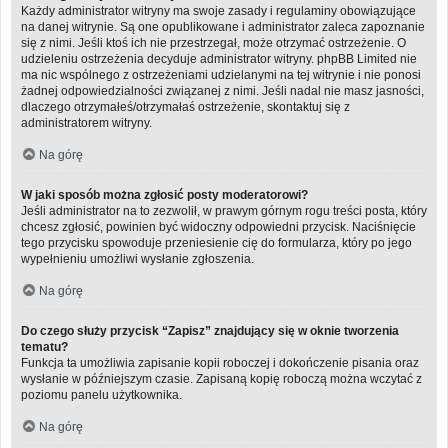
Każdy administrator witryny ma swoje zasady i regulaminy obowiązujące
na danej witrynie. Są one opublikowane i administrator zaleca zapoznanie
się z nimi. Jeśli ktoś ich nie przestrzegał, może otrzymać ostrzeżenie. O
udzieleniu ostrzeżenia decyduje administrator witryny. phpBB Limited nie
ma nic wspólnego z ostrzeżeniami udzielanymi na tej witrynie i nie ponosi
żadnej odpowiedzialności związanej z nimi. Jeśli nadal nie masz jasności,
dlaczego otrzymałeś/otrzymałaś ostrzeżenie, skontaktuj się z
administratorem witryny.
Na górę
W jaki sposób można zgłosić posty moderatorowi?
Jeśli administrator na to zezwolił, w prawym górnym rogu treści posta, który
chcesz zgłosić, powinien być widoczny odpowiedni przycisk. Naciśnięcie
tego przycisku spowoduje przeniesienie cię do formularza, który po jego
wypełnieniu umożliwi wysłanie zgłoszenia.
Na górę
Do czego służy przycisk “Zapisz” znajdujący się w oknie tworzenia
tematu?
Funkcja ta umożliwia zapisanie kopii roboczej i dokończenie pisania oraz
wysłanie w późniejszym czasie. Zapisaną kopię roboczą można wczytać z
poziomu panelu użytkownika.
Na górę