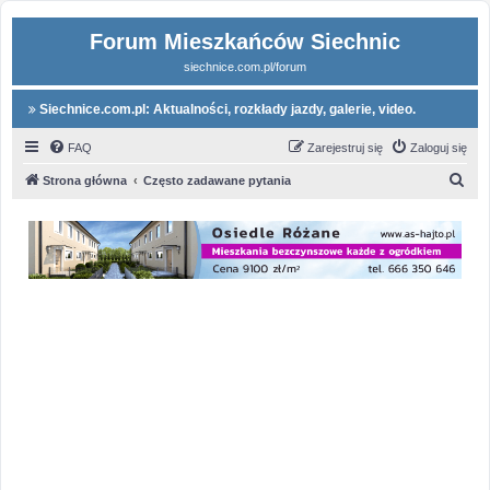
Forum Mieszkańców Siechnic
siechnice.com.pl/forum
Siechnice.com.pl: Aktualności, rozkłady jazdy, galerie, video.
FAQ
Zarejestruj się
Zaloguj się
S
Strona główna
Często zadawane pytania
z
u
k
a
j