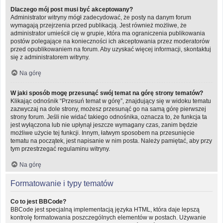
Dlaczego mój post musi być akceptowany?
Administrator witryny mógł zadecydować, że posty na danym forum
wymagają przejrzenia przed publikacją. Jest również możliwe, że
administrator umieścił cię w grupie, która ma ograniczenia publikowania
postów polegające na konieczności ich akceptowania przez moderatorów
przed opublikowaniem na forum. Aby uzyskać więcej informacji, skontaktuj
się z administratorem witryny.
Na górę
W jaki sposób mogę przesunąć swój temat na górę strony tematów?
Klikając odnośnik “Przesuń temat w górę”, znajdujący się w widoku tematu
zazwyczaj na dole strony, możesz przesunąć go na samą górę pierwszej
strony forum. Jeśli nie widać takiego odnośnika, oznacza to, że funkcja ta
jest wyłączona lub nie upłynął jeszcze wymagany czas, zanim będzie
możliwe użycie tej funkcji. Innym, łatwym sposobem na przesunięcie
tematu na początek, jest napisanie w nim posta. Należy pamiętać, aby przy
tym przestrzegać regulaminu witryny.
Na górę
Formatowanie i typy tematów
Co to jest BBCode?
BBCode jest specjalną implementacją języka HTML, która daje lepszą
kontrolę formatowania poszczególnych elementów w postach. Używanie