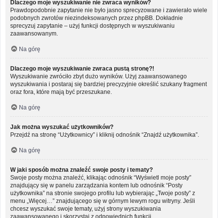
Dlaczego moje wyszukiwanie nie zwraca wyników?
Prawdopodobnie zapytanie nie było jasno sprecyzowane i zawierało wiele
podobnych zwrotów niezindeksowanych przez phpBB. Dokładnie
sprecyzuj zapytanie – użyj funkcji dostępnych w wyszukiwaniu
zaawansowanym.
Na górę
Dlaczego moje wyszukiwanie zwraca pustą stronę?!
Wyszukiwanie zwróciło zbyt dużo wyników. Użyj zaawansowanego
wyszukiwania i postaraj się bardziej precyzyjnie określić szukany fragment
oraz fora, które mają być przeszukane.
Na górę
Jak można wyszukać użytkowników?
Przejdź na stronę “Użytkownicy” i kliknij odnośnik “Znajdź użytkownika”.
Na górę
W jaki sposób można znaleźć swoje posty i tematy?
Swoje posty można znaleźć, klikając odnośnik “Wyświetl moje posty”
znajdujący się w panelu zarządzania kontem lub odnośnik “Posty
użytkownika” na stronie swojego profilu lub wybierając „Twoje posty” z
menu „Więcej…” znajdującego się w górnym lewym rogu witryny. Jeśli
chcesz wyszukać swoje tematy, użyj strony wyszukiwania
zaawansowanego i skorzystaj z odpowiednich funkcji.