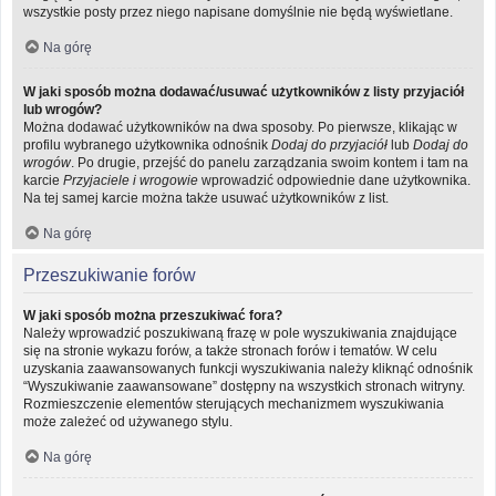
wszystkie posty przez niego napisane domyślnie nie będą wyświetlane.
Na górę
W jaki sposób można dodawać/usuwać użytkowników z listy przyjaciół
lub wrogów?
Można dodawać użytkowników na dwa sposoby. Po pierwsze, klikając w
profilu wybranego użytkownika odnośnik
Dodaj do przyjaciół
lub
Dodaj do
wrogów
. Po drugie, przejść do panelu zarządzania swoim kontem i tam na
karcie
Przyjaciele i wrogowie
wprowadzić odpowiednie dane użytkownika.
Na tej samej karcie można także usuwać użytkowników z list.
Na górę
Przeszukiwanie forów
W jaki sposób można przeszukiwać fora?
Należy wprowadzić poszukiwaną frazę w pole wyszukiwania znajdujące
się na stronie wykazu forów, a także stronach forów i tematów. W celu
uzyskania zaawansowanych funkcji wyszukiwania należy kliknąć odnośnik
“Wyszukiwanie zaawansowane” dostępny na wszystkich stronach witryny.
Rozmieszczenie elementów sterujących mechanizmem wyszukiwania
może zależeć od używanego stylu.
Na górę