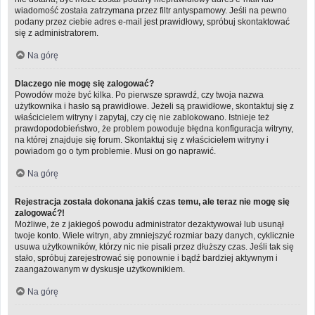
wiadomość została zatrzymana przez filtr antyspamowy. Jeśli na pewno
podany przez ciebie adres e-mail jest prawidłowy, spróbuj skontaktować
się z administratorem.
Na górę
Dlaczego nie mogę się zalogować?
Powodów może być kilka. Po pierwsze sprawdź, czy twoja nazwa
użytkownika i hasło są prawidłowe. Jeżeli są prawidłowe, skontaktuj się z
właścicielem witryny i zapytaj, czy cię nie zablokowano. Istnieje też
prawdopodobieństwo, że problem powoduje błędna konfiguracja witryny,
na której znajduje się forum. Skontaktuj się z właścicielem witryny i
powiadom go o tym problemie. Musi on go naprawić.
Na górę
Rejestracja została dokonana jakiś czas temu, ale teraz nie mogę się
zalogować?!
Możliwe, że z jakiegoś powodu administrator dezaktywował lub usunął
twoje konto. Wiele witryn, aby zmniejszyć rozmiar bazy danych, cyklicznie
usuwa użytkowników, którzy nic nie pisali przez dłuższy czas. Jeśli tak się
stało, spróbuj zarejestrować się ponownie i bądź bardziej aktywnym i
zaangażowanym w dyskusje użytkownikiem.
Na górę