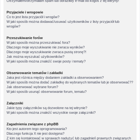
Otrzymałem/otrzymałam spam lub obraźliwy e-mail od kogoś z tej witryny!
Przyjaciele i wrogowie
Co to jest lista przyjaciół i wrogów?
W jaki sposób można dodawać/usuwać użytkowników z listy przyjaciół lub
wrogów?
Przeszukiwanie forów
W jaki sposób można przeszukiwać fora?
Dlaczego moje wyszukiwanie nie zwraca wyników?
Dlaczego moje wyszukiwanie zwraca pustą stronę?!
Jak można wyszukać użytkowników?
W jaki sposób można znaleźć swoje posty i tematy?
Obserwowanie tematów i zakładki
Jaka jest różnica między dodaniem zakładki a obserwowaniem?
W jaki sposób można dodać zakładkę do wybranych tematów lub je obserwować??
Jak obserwować wybrane forum?
W jaki sposób usunąć obserwowanie forum, tematu?
Załączniki
Jakie typy załączników są dozwolone na tej witrynie?
W jaki sposób można znaleźć wszystkie swoje załączniki?
Zagadnienia związane z phpBB
Kto jest autorem tego oprogramowania?
Dlaczego funkcja X nie jest dostępna?
Z kim się kontaktować w sprawach nadużyć lub zagadnień prawnych związanych