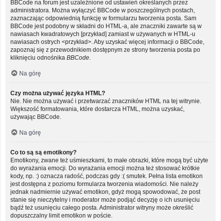
BBCode na forum jest uzależnione od ustawień określanych przez
administratora. Można wyłączyć BBCode w poszczególnych postach,
zaznaczając odpowiednią funkcję w formularzu tworzenia posta. Sam
BBCode jest podobny w składni do HTML-a, ale znaczniki zawarte są w
nawiasach kwadratowych [przykład] zamiast w używanych w HTML-u
nawiasach ostrych <przykład>. Aby uzyskać więcej informacji o BBCode,
zapoznaj się z przewodnikiem dostępnym ze strony tworzenia posta po
kliknięciu odnośnika
BBCode
.
Na górę
Czy można używać języka HTML?
Nie. Nie można używać i przetwarzać znaczników HTML na tej witrynie.
Większość formatowania, które dostarcza HTML, można uzyskać,
używając BBCode.
Na górę
Co to są są emotikony?
Emotikony, zwane też uśmieszkami, to małe obrazki, które mogą być użyte
do wyrażania emocji. Do wyrażania emocji można też stosować krótkie
kody, np. :) oznacza radość, podczas gdy :( smutek. Pełna lista emotikon
jest dostępna z poziomu formularza tworzenia wiadomości. Nie należy
jednak nadmiernie używać emotikon, gdyż mogą spowodować, że post
stanie się nieczytelny i moderator może podjąć decyzję o ich usunięciu
bądź też usunięciu całego posta. Administrator witryny może określić
dopuszczalny limit emotikon w poście.