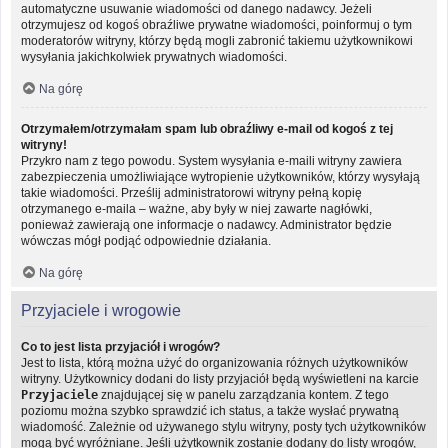
automatyczne usuwanie wiadomości od danego nadawcy. Jeżeli
otrzymujesz od kogoś obraźliwe prywatne wiadomości, poinformuj o tym
moderatorów witryny, którzy będą mogli zabronić takiemu użytkownikowi
wysyłania jakichkolwiek prywatnych wiadomości.
Na górę
Otrzymałem/otrzymałam spam lub obraźliwy e-mail od kogoś z tej
witryny!
Przykro nam z tego powodu. System wysyłania e-maili witryny zawiera
zabezpieczenia umożliwiające wytropienie użytkowników, którzy wysyłają
takie wiadomości. Prześlij administratorowi witryny pełną kopię
otrzymanego e-maila – ważne, aby były w niej zawarte nagłówki,
ponieważ zawierają one informacje o nadawcy. Administrator będzie
wówczas mógł podjąć odpowiednie działania.
Na górę
Przyjaciele i wrogowie
Co to jest lista przyjaciół i wrogów?
Jest to lista, którą można użyć do organizowania różnych użytkowników
witryny. Użytkownicy dodani do listy przyjaciół będą wyświetleni na karcie
Przyjaciele
znajdującej się w panelu zarządzania kontem. Z tego
poziomu można szybko sprawdzić ich status, a także wysłać prywatną
wiadomość. Zależnie od używanego stylu witryny, posty tych użytkowników
mogą być wyróżniane. Jeśli użytkownik zostanie dodany do listy wrogów,