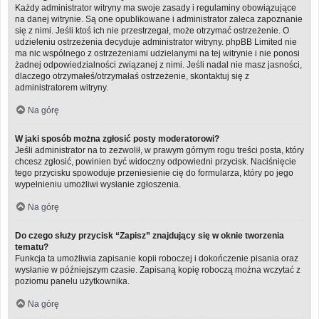
Każdy administrator witryny ma swoje zasady i regulaminy obowiązujące
na danej witrynie. Są one opublikowane i administrator zaleca zapoznanie
się z nimi. Jeśli ktoś ich nie przestrzegał, może otrzymać ostrzeżenie. O
udzieleniu ostrzeżenia decyduje administrator witryny. phpBB Limited nie
ma nic wspólnego z ostrzeżeniami udzielanymi na tej witrynie i nie ponosi
żadnej odpowiedzialności związanej z nimi. Jeśli nadal nie masz jasności,
dlaczego otrzymałeś/otrzymałaś ostrzeżenie, skontaktuj się z
administratorem witryny.
Na górę
W jaki sposób można zgłosić posty moderatorowi?
Jeśli administrator na to zezwolił, w prawym górnym rogu treści posta, który
chcesz zgłosić, powinien być widoczny odpowiedni przycisk. Naciśnięcie
tego przycisku spowoduje przeniesienie cię do formularza, który po jego
wypełnieniu umożliwi wysłanie zgłoszenia.
Na górę
Do czego służy przycisk “Zapisz” znajdujący się w oknie tworzenia
tematu?
Funkcja ta umożliwia zapisanie kopii roboczej i dokończenie pisania oraz
wysłanie w późniejszym czasie. Zapisaną kopię roboczą można wczytać z
poziomu panelu użytkownika.
Na górę