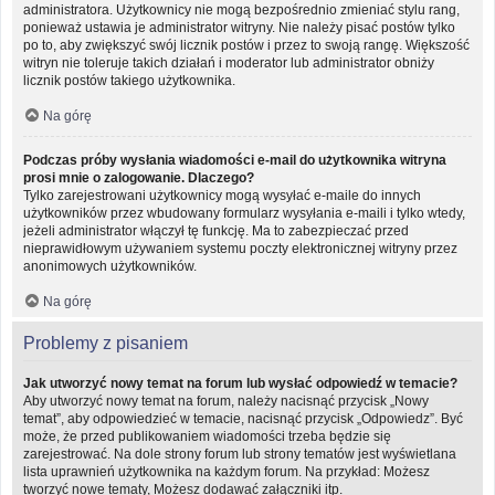
administratora. Użytkownicy nie mogą bezpośrednio zmieniać stylu rang,
ponieważ ustawia je administrator witryny. Nie należy pisać postów tylko
po to, aby zwiększyć swój licznik postów i przez to swoją rangę. Większość
witryn nie toleruje takich działań i moderator lub administrator obniży
licznik postów takiego użytkownika.
Na górę
Podczas próby wysłania wiadomości e-mail do użytkownika witryna
prosi mnie o zalogowanie. Dlaczego?
Tylko zarejestrowani użytkownicy mogą wysyłać e-maile do innych
użytkowników przez wbudowany formularz wysyłania e-maili i tylko wtedy,
jeżeli administrator włączył tę funkcję. Ma to zabezpieczać przed
nieprawidłowym używaniem systemu poczty elektronicznej witryny przez
anonimowych użytkowników.
Na górę
Problemy z pisaniem
Jak utworzyć nowy temat na forum lub wysłać odpowiedź w temacie?
Aby utworzyć nowy temat na forum, należy nacisnąć przycisk „Nowy
temat”, aby odpowiedzieć w temacie, nacisnąć przycisk „Odpowiedz”. Być
może, że przed publikowaniem wiadomości trzeba będzie się
zarejestrować. Na dole strony forum lub strony tematów jest wyświetlana
lista uprawnień użytkownika na każdym forum. Na przykład: Możesz
tworzyć nowe tematy, Możesz dodawać załączniki itp.