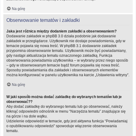
Na górę
Obserwowanie tematów i zakładki
Jaka jest różnica między dodaniem zakładki a obserwowaniem?
Dodawanie zakładek w phpBB 3.0 działa podobnie jak dodawanie
zakładek w przeglądarce. Użytkownik nie dostaje powiadomienia, gdy w
temacie pojawia się nowa treść. W phpBB 3.1 dodawanie zakładek
przypomina obserwowanie tematu. Użytkownik może być powiadamiany,
gdy nastąpi aktualizacja tematu oznaczonego zakładką. Funkcja
obserwowania powiadamia użytkownika – w wybrany przez niego sposób
– gdy w obserwowanym temacie bądź forum pojawiła się nowa treść.
Sposoby powiadamiania dla zakładek i obserwowanych elementów
można konfigurować w panelu użytkownika na karcie „Ustawienia witryny”.
Na górę
W jaki sposób można dodać zakładkę do wybranych tematów lub je
obserwować??
Aby dodać zakładkę do wybranego tematu lub go obserwować, należy
kliknąć odpowiedni odnośnik w menu “Narzędzia tematu” znajdujące się
na górze i na dole wątku.
Udzielenie odpowiedzi w temacie, gdy jest aktywna funkcja “Powiadamiaj
o opublikowaniu odpowiedzi” spowoduje włączenie obserwowania
tematu.