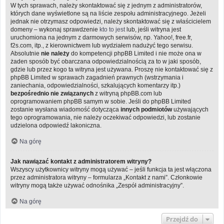
W tych sprawach, należy skontaktować się z jednym z administratorów,
których dane wyświetlone są na liście zespołu administracyjnego. Jeżeli
jednak nie otrzymasz odpowiedzi, należy skontaktować się z właścicielem
domeny – wykonaj sprawdzenie
kto to jest
lub, jeśli witryna jest
uruchomiona na jednym z darmowych serwisów, np. Yahoo!, free.fr,
f2s.com, itp., z kierownictwem lub wydziałem nadużyć tego serwisu.
Absolutnie
nie należy
do kompetencji phpBB Limited i nie może ona w
żaden sposób być obarczana odpowiedzialnością za to w jaki sposób,
gdzie lub przez kogo ta witryna jest używana. Proszę nie kontaktować się z
phpBB Limited w sprawach zagadnień prawnych (wstrzymania i
zaniechania, odpowiedzialności, szkalujących komentarzy itp.)
bezpośrednio nie związanych
z witryną phpBB.com lub
oprogramowaniem phpBB samym w sobie. Jeśli do phpBB Limited
zostanie wysłana wiadomość dotycząca
innych podmiotów
używających
tego oprogramowania, nie należy oczekiwać odpowiedzi, lub zostanie
udzielona odpowiedź lakoniczna.
Na górę
Jak nawiązać kontakt z administratorem witryny?
Wszyscy użytkownicy witryny mogą używać – jeśli funkcja ta jest włączona
przez administratora witryny – formularza „Kontakt z nami”. Członkowie
witryny mogą także używać odnośnika „Zespół administracyjny”.
Na górę
Przejdź do