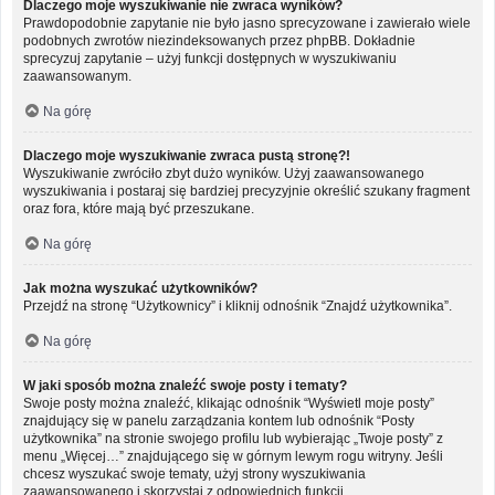
Dlaczego moje wyszukiwanie nie zwraca wyników?
Prawdopodobnie zapytanie nie było jasno sprecyzowane i zawierało wiele
podobnych zwrotów niezindeksowanych przez phpBB. Dokładnie
sprecyzuj zapytanie – użyj funkcji dostępnych w wyszukiwaniu
zaawansowanym.
Na górę
Dlaczego moje wyszukiwanie zwraca pustą stronę?!
Wyszukiwanie zwróciło zbyt dużo wyników. Użyj zaawansowanego
wyszukiwania i postaraj się bardziej precyzyjnie określić szukany fragment
oraz fora, które mają być przeszukane.
Na górę
Jak można wyszukać użytkowników?
Przejdź na stronę “Użytkownicy” i kliknij odnośnik “Znajdź użytkownika”.
Na górę
W jaki sposób można znaleźć swoje posty i tematy?
Swoje posty można znaleźć, klikając odnośnik “Wyświetl moje posty”
znajdujący się w panelu zarządzania kontem lub odnośnik “Posty
użytkownika” na stronie swojego profilu lub wybierając „Twoje posty” z
menu „Więcej…” znajdującego się w górnym lewym rogu witryny. Jeśli
chcesz wyszukać swoje tematy, użyj strony wyszukiwania
zaawansowanego i skorzystaj z odpowiednich funkcji.