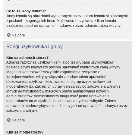
Co to są ikony tematu?
Ikony tematu są obrazkami wybieranymi przez autora tematu skojarzonymi
z postami – sugerują ich treść. Możliwość korzystania z ikon tematu
uzależniona jest od uprawnień nadanych przez administratora witryny.
Na górę
Rangi użytkownika i grupy
Kim są administratorzy?
Administratorzy są użytkownikami albo też grupami użytkowników
posiadającymi najwyższy poziom uprawnień kontrolnych całej witryny.
Mogą oni kontrolować wszystkie zagadnienia związane z
funkcjonowaniem witryny włącznie z nadawaniem uprawnień,
blokowaniem użytkowników, tworzeniem grup użytkowników lub
moderatorów itp. Zakres ich uprawnień zależy od założyciela witryny i
innych administratorów mających prawo nominowania nowych
administratorów. Administratorzy mogą mieć pełne uprawnienia
moderatorów na wszystkich forach utworzonych na witrynie. Zakres
uprawnień moderacyjnych uzależniony jest od uprawnień nadanych przez
założyciela witryny.
Na górę
Kim są moderatorzy?