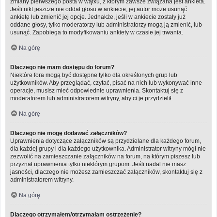
zmiany pierwszego posta w wątku, z którym zawsze związana jest ankieta.
Jeśli nikt jeszcze nie oddał głosu w ankiecie, jej autor może usunąć
ankietę lub zmienić jej opcje. Jednakże, jeśli w ankiecie zostały już
oddane głosy, tylko moderatorzy lub administratorzy mogą ją zmienić, lub
usunąć. Zapobiega to modyfikowaniu ankiety w czasie jej trwania.
Na górę
Dlaczego nie mam dostępu do forum?
Niektóre fora mogą być dostępne tylko dla określonych grup lub
użytkowników. Aby przeglądać, czytać, pisać na nich lub wykonywać inne
operacje, musisz mieć odpowiednie uprawnienia. Skontaktuj się z
moderatorem lub administratorem witryny, aby ci je przydzielił.
Na górę
Dlaczego nie mogę dodawać załączników?
Uprawnienia dotyczące załączników są przydzielane dla każdego forum,
dla każdej grupy i dla każdego użytkownika. Administrator witryny mógł nie
zezwolić na zamieszczanie załączników na forum, na którym piszesz lub
przyznał uprawnienia tylko niektórym grupom. Jeśli nadal nie masz
jasności, dlaczego nie możesz zamieszczać załączników, skontaktuj się z
administratorem witryny.
Na górę
Dlaczego otrzymałem/otrzymałam ostrzeżenie?