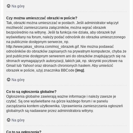
Na górę
Czy można umieszczać obrazki w poście?
Tak, obrazki można umieszczać w postach. Jeśli administrator włączył
możliwość zamieszczania załączników, można wgrać obrazek
bezpośrednio na witrynę. Jeśli ta funkcja nie działa, aby obrazek był
wyświetlany na forum, należy podać odnośnik do obrazka umieszczonego
na publicznie dostępnym serwerze, np.
http://www.jakas_strona.com/moj_obrazek.gif. Nie można podawać
odnośników do obrazków zapisanych na prywatnym komputerze, chyba że
jest publicznie dostępnym serwerem ani do obrazków znajdujących się na
stronach wymagających autoryzacji, takich jak, np. skrzynki pocztowe na
Gmail lub Yahoo! oraz stronach chronionych hasłem. Aby umieścić
obrazek w poście, użyj znacznika BBCode
[img]
.
Na górę
Co to są ogłoszenia globalne?
Ogłoszenia globalne zawierają ważne informacje i należy zawsze je
czytać. Są one wyświetlane na górze każdego forum i w panelu
zarządzania kontem użytkownika. Uprawnienia zamieszczania ogłoszeń
globalnych są nadawane przez administratora witryny.
Na górę
Co to są ogłoszenia?