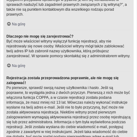
sprawach nadużyć lub zagadnień prawnych związanych z tą witryną?”, a
także nie są punktem kontaktowym dla wszelkiego rodzaju porad
prawnych.
Na górę
Dlaczego nie mogę się zarejestrować?
Być może właściciel witryny wyłączył funkcję rejestracji, aby nie
rejestrowały się nowe osoby. Właściciel witryny mógł także zablokować
twój adres IP lub zabronił nazwy użytkownika, którą próbujesz
zarejestrować. W sprawie pomocy skontaktuj się z administratorem witryny.
Na górę
Rejestracja została przeprowadzona poprawnie, ale nie mogę się
zalogować!
Po pierwsze, sprawdź swoją nazwę użytkownika i hasło. Jeśli są
poprawne, to wystąpiła jedna z dwóch przyczyn. Pierwszą z nich może być
włączona funkcja COPPA, a w czasie rejestracji została podana
informacja, że masz mniej niż 13 lat. Wówczas należy wykonać instrukcje
wysłane na twój adres e-mail. Jeśli nie to było przyczyną, być może nie
została aktywowana rejestracja. Niektóre witryny przed pierwszym
zalogowaniem wymagają aktywowania rejestracji przez osobę rejestrującą
się lub przez administratora. Informacja o tym była wyświetlona podczas
rejestracji. Jeśli została wysłana do ciebie wiadomość e-mail, postępuj
zgodnie z zawartymi w niej instrukcjami. Jeżeli taka wiadomość do ciebie
nie dotarła, być może został podany nieprawidłowy adres e-mail lub