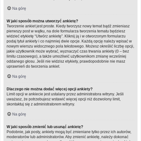
Na górę
W jaki sposób można utworzyć ankietę?
Tworzenie ankiet jest proste. Kiedy tworzysz nowy temat bądź zmieniasz
pierwszy post w wątku, na dole formularza tworzenia tematu będziesz
widzieć etykietę “Utwórz ankietę”. Kliknij ją i w otworzonym formularzu
podaj tytuł ankiety i co najmniej dwie opcje. Każdą opcję należy wpisać w
nowym wierszu widocznego pola tekstowego. Możesz określić liczbę opcji,
jakie użytkownik może wybrać, wyznaczyć czas trwania ankiety (0 – bez
limitu czasowego), a także umożliwić użytkownikom zmianę wcześniej
oddanego głosu. Jeśli nie widzisz etykiety, prawdopodobnie nie masz
uprawnień do tworzenia ankiet.
Na górę
Dlaczego nie można dodać więcej opcji ankiety?
Limit opcji w ankiecie jest ustalany przez administratora witryny. Jeśli
uważasz, że potrzebujesz wstawić więcej opcji niż dozwolony limit,
skontaktuj się z administratorem witryny.
Na górę
W jaki sposób zmienić lub usunąć ankietę?
Podobnie, jak posty, ankiety mogą być zmieniane tylko przez ich autorów,
moderatorów lub administratorów. Aby zmienić ankietę, należy dokonać