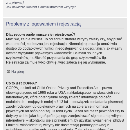
z tą witryną?
Jak nawiązać kontakt z administratorem witryny?
Problemy z logowaniem i rejestracją
Dlaczego w ogóle muszę się rejestrować?
Możliwe, że nie musisz. To od administratora witryny zależy czy, aby pisać
wiadomości, konieczna jest rejestracja. Niemniej rejestracja umożliwia
dostęp do dodatkowych funkcji niedostępnych dla gości, takich jak własny
awatar, wysyłanie prywatnych wiadomości i e-maili do innych
użytkowników, możliwość przypisania do grup użytkowników itp.
Rejestracja zajmuje tylko chwilę, więc zaleca się jej wykonanie.
Na górę
Co to jest COPPA?
COPPA, to skrót od Child Online Privacy and Protection Act – prawa
obowiązującego od 1998 roku w USA, nakładającego na właścicieli stron
internetowych, które potencjalnie mogą zbierać informacje od osób
małoletnich – mających mniej niż 13 lat – obowiązek posiadania pisemnej
zgody rodziców lub opiekunów prawnych na zbieranie informacji
prywatnych od osób poniżej 13 roku życia. Jeżeli nie masz pewności czy to
dotyczy ciebie jako kogoś próbującego zarejestrować się na danej witrynie
internetowej – skontaktuj się z prawnikiem, by uzyskać wyjaśnienie. phpBB
Limited i właściciele tej witryny nie dostarczają pomocy prawnej z
wyjątkiem przypadku opisanego w pytaniu „Z kim się kontaktować w