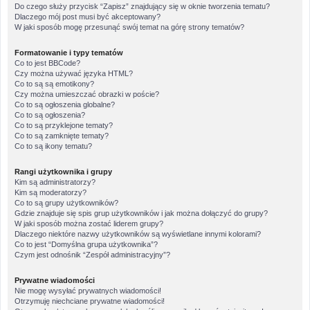
Do czego służy przycisk “Zapisz” znajdujący się w oknie tworzenia tematu?
Dlaczego mój post musi być akceptowany?
W jaki sposób mogę przesunąć swój temat na górę strony tematów?
Formatowanie i typy tematów
Co to jest BBCode?
Czy można używać języka HTML?
Co to są są emotikony?
Czy można umieszczać obrazki w poście?
Co to są ogłoszenia globalne?
Co to są ogłoszenia?
Co to są przyklejone tematy?
Co to są zamknięte tematy?
Co to są ikony tematu?
Rangi użytkownika i grupy
Kim są administratorzy?
Kim są moderatorzy?
Co to są grupy użytkowników?
Gdzie znajduje się spis grup użytkowników i jak można dołączyć do grupy?
W jaki sposób można zostać liderem grupy?
Dlaczego niektóre nazwy użytkowników są wyświetlane innymi kolorami?
Co to jest “Domyślna grupa użytkownika”?
Czym jest odnośnik “Zespół administracyjny”?
Prywatne wiadomości
Nie mogę wysyłać prywatnych wiadomości!
Otrzymuję niechciane prywatne wiadomości!