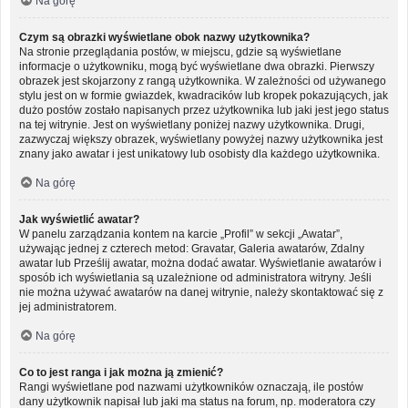
Na górę
Czym są obrazki wyświetlane obok nazwy użytkownika?
Na stronie przeglądania postów, w miejscu, gdzie są wyświetlane
informacje o użytkowniku, mogą być wyświetlane dwa obrazki. Pierwszy
obrazek jest skojarzony z rangą użytkownika. W zależności od używanego
stylu jest on w formie gwiazdek, kwadracików lub kropek pokazujących, jak
dużo postów zostało napisanych przez użytkownika lub jaki jest jego status
na tej witrynie. Jest on wyświetlany poniżej nazwy użytkownika. Drugi,
zazwyczaj większy obrazek, wyświetlany powyżej nazwy użytkownika jest
znany jako awatar i jest unikatowy lub osobisty dla każdego użytkownika.
Na górę
Jak wyświetlić awatar?
W panelu zarządzania kontem na karcie „Profil” w sekcji „Awatar”,
używając jednej z czterech metod: Gravatar, Galeria awatarów, Zdalny
awatar lub Prześlij awatar, można dodać awatar. Wyświetlanie awatarów i
sposób ich wyświetlania są uzależnione od administratora witryny. Jeśli
nie można używać awatarów na danej witrynie, należy skontaktować się z
jej administratorem.
Na górę
Co to jest ranga i jak można ją zmienić?
Rangi wyświetlane pod nazwami użytkowników oznaczają, ile postów
dany użytkownik napisał lub jaki ma status na forum, np. moderatora czy