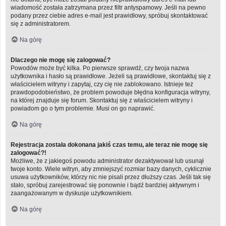
wiadomość została zatrzymana przez filtr antyspamowy. Jeśli na pewno
podany przez ciebie adres e-mail jest prawidłowy, spróbuj skontaktować
się z administratorem.
Na górę
Dlaczego nie mogę się zalogować?
Powodów może być kilka. Po pierwsze sprawdź, czy twoja nazwa
użytkownika i hasło są prawidłowe. Jeżeli są prawidłowe, skontaktuj się z
właścicielem witryny i zapytaj, czy cię nie zablokowano. Istnieje też
prawdopodobieństwo, że problem powoduje błędna konfiguracja witryny,
na której znajduje się forum. Skontaktuj się z właścicielem witryny i
powiadom go o tym problemie. Musi on go naprawić.
Na górę
Rejestracja została dokonana jakiś czas temu, ale teraz nie mogę się
zalogować?!
Możliwe, że z jakiegoś powodu administrator dezaktywował lub usunął
twoje konto. Wiele witryn, aby zmniejszyć rozmiar bazy danych, cyklicznie
usuwa użytkowników, którzy nic nie pisali przez dłuższy czas. Jeśli tak się
stało, spróbuj zarejestrować się ponownie i bądź bardziej aktywnym i
zaangażowanym w dyskusje użytkownikiem.
Na górę