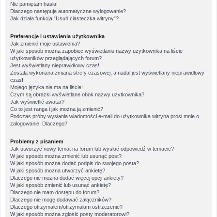
Nie pamiętam hasła!
Dlaczego następuje automatyczne wylogowanie?
Jak działa funkcja “Usuń ciasteczka witryny”?
Preferencje i ustawienia użytkownika
Jak zmienić moje ustawienia?
W jaki sposób można zapobiec wyświetlaniu nazwy użytkownika na liście
użytkowników przeglądających forum?
Jest wyświetlany nieprawidłowy czas!
Została wykonana zmiana strefy czasowej, a nadal jest wyświetlany nieprawidłowy
czas!
Mojego języka nie ma na liście!
Czym są obrazki wyświetlane obok nazwy użytkownika?
Jak wyświetlić awatar?
Co to jest ranga i jak można ją zmienić?
Podczas próby wysłania wiadomości e-mail do użytkownika witryna prosi mnie o
zalogowanie. Dlaczego?
Problemy z pisaniem
Jak utworzyć nowy temat na forum lub wysłać odpowiedź w temacie?
W jaki sposób można zmienić lub usunąć post?
W jaki sposób można dodać podpis do swojego posta?
W jaki sposób można utworzyć ankietę?
Dlaczego nie można dodać więcej opcji ankiety?
W jaki sposób zmienić lub usunąć ankietę?
Dlaczego nie mam dostępu do forum?
Dlaczego nie mogę dodawać załączników?
Dlaczego otrzymałem/otrzymałam ostrzeżenie?
W jaki sposób można zgłosić posty moderatorowi?