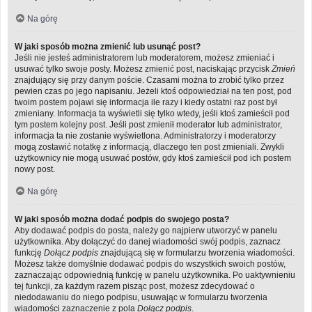
Na górę
W jaki sposób można zmienić lub usunąć post?
Jeśli nie jesteś administratorem lub moderatorem, możesz zmieniać i
usuwać tylko swoje posty. Możesz zmienić post, naciskając przycisk
Zmień
znajdujący się przy danym poście. Czasami można to zrobić tylko przez
pewien czas po jego napisaniu. Jeżeli ktoś odpowiedział na ten post, pod
twoim postem pojawi się informacja ile razy i kiedy ostatni raz post był
zmieniany. Informacja ta wyświetli się tylko wtedy, jeśli ktoś zamieścił pod
tym postem kolejny post. Jeśli post zmienił moderator lub administrator,
informacja ta nie zostanie wyświetlona. Administratorzy i moderatorzy
mogą zostawić notatkę z informacją, dlaczego ten post zmieniali. Zwykli
użytkownicy nie mogą usuwać postów, gdy ktoś zamieścił pod ich postem
nowy post.
Na górę
W jaki sposób można dodać podpis do swojego posta?
Aby dodawać podpis do posta, należy go najpierw utworzyć w panelu
użytkownika. Aby dołączyć do danej wiadomości swój podpis, zaznacz
funkcję
Dołącz podpis
znajdującą się w formularzu tworzenia wiadomości.
Możesz także domyślnie dodawać podpis do wszystkich swoich postów,
zaznaczając odpowiednią funkcję w panelu użytkownika. Po uaktywnieniu
tej funkcji, za każdym razem pisząc post, możesz zdecydować o
niedodawaniu do niego podpisu, usuwając w formularzu tworzenia
wiadomości zaznaczenie z pola
Dołącz podpis
.