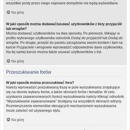
wszystkie posty przez niego napisane domyślnie nie będą wyświetlane.
Na górę
W jaki sposób można dodawać/usuwać użytkowników z listy przyjaciół
lub wrogów?
Można dodawać użytkowników na dwa sposoby. Po pierwsze, klikając w
profilu wybranego użytkownika odnośnik
Dodaj do przyjaciół
lub
Dodaj do
wrogów
. Po drugie, przejść do panelu zarządzania swoim kontem i tam na
karcie
Przyjaciele i wrogowie
wprowadzić odpowiednie dane użytkownika.
Na tej samej karcie można także usuwać użytkowników z list.
Na górę
Przeszukiwanie forów
W jaki sposób można przeszukiwać fora?
Należy wprowadzić poszukiwaną frazę w pole wyszukiwania znajdujące
się na stronie wykazu forów, a także stronach forów i tematów. W celu
uzyskania zaawansowanych funkcji wyszukiwania należy kliknąć odnośnik
“Wyszukiwanie zaawansowane” dostępny na wszystkich stronach witryny.
Rozmieszczenie elementów sterujących mechanizmem wyszukiwania
może zależeć od używanego stylu.
Na górę