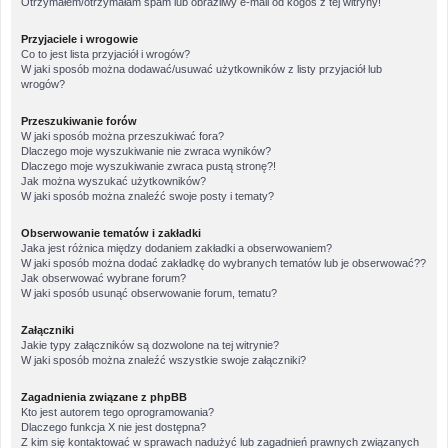
Otrzymałem/otrzymałam spam lub obraźliwy e-mail od kogoś z tej witryny!
Przyjaciele i wrogowie
Co to jest lista przyjaciół i wrogów?
W jaki sposób można dodawać/usuwać użytkowników z listy przyjaciół lub
wrogów?
Przeszukiwanie forów
W jaki sposób można przeszukiwać fora?
Dlaczego moje wyszukiwanie nie zwraca wyników?
Dlaczego moje wyszukiwanie zwraca pustą stronę?!
Jak można wyszukać użytkowników?
W jaki sposób można znaleźć swoje posty i tematy?
Obserwowanie tematów i zakładki
Jaka jest różnica między dodaniem zakładki a obserwowaniem?
W jaki sposób można dodać zakładkę do wybranych tematów lub je obserwować??
Jak obserwować wybrane forum?
W jaki sposób usunąć obserwowanie forum, tematu?
Załączniki
Jakie typy załączników są dozwolone na tej witrynie?
W jaki sposób można znaleźć wszystkie swoje załączniki?
Zagadnienia związane z phpBB
Kto jest autorem tego oprogramowania?
Dlaczego funkcja X nie jest dostępna?
Z kim się kontaktować w sprawach nadużyć lub zagadnień prawnych związanych