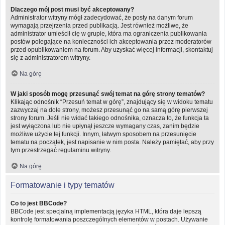
Dlaczego mój post musi być akceptowany?
Administrator witryny mógł zadecydować, że posty na danym forum
wymagają przejrzenia przed publikacją. Jest również możliwe, że
administrator umieścił cię w grupie, która ma ograniczenia publikowania
postów polegające na konieczności ich akceptowania przez moderatorów
przed opublikowaniem na forum. Aby uzyskać więcej informacji, skontaktuj
się z administratorem witryny.
Na górę
W jaki sposób mogę przesunąć swój temat na górę strony tematów?
Klikając odnośnik “Przesuń temat w górę”, znajdujący się w widoku tematu
zazwyczaj na dole strony, możesz przesunąć go na samą górę pierwszej
strony forum. Jeśli nie widać takiego odnośnika, oznacza to, że funkcja ta
jest wyłączona lub nie upłynął jeszcze wymagany czas, zanim będzie
możliwe użycie tej funkcji. Innym, łatwym sposobem na przesunięcie
tematu na początek, jest napisanie w nim posta. Należy pamiętać, aby przy
tym przestrzegać regulaminu witryny.
Na górę
Formatowanie i typy tematów
Co to jest BBCode?
BBCode jest specjalną implementacją języka HTML, która daje lepszą
kontrolę formatowania poszczególnych elementów w postach. Używanie