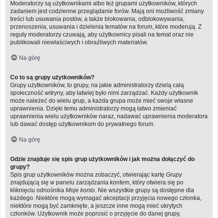
Moderatorzy są użytkownikami albo też grupami użytkowników, których
zadaniem jest codzienne przeglądanie forów. Mają oni możliwość zmiany
treści lub usuwania postów, a także blokowania, odblokowywania,
przenoszenia, usuwania i dzielenia tematów na forum, które moderują. Z
reguły moderatorzy czuwają, aby użytkownicy pisali na temat oraz nie
publikowali niewłaściwych i obraźliwych materiałów.
Na górę
Co to są grupy użytkowników?
Grupy użytkowników, to grupy, na jakie administratorzy dzielą całą
społeczność witryny, aby łatwiej było nimi zarządzać. Każdy użytkownik
może należeć do wielu grup, a każda grupa może mieć swoje własne
uprawnienia. Dzięki temu administratorzy mogą łatwo zmieniać
uprawnienia wielu użytkowników naraz, nadawać uprawnienia moderatora
lub dawać dostęp użytkownikom do prywatnego forum.
Na górę
Gdzie znajduje się spis grup użytkowników i jak można dołączyć do
grupy?
Spis grup użytkowników można zobaczyć, otwierając kartę
Grupy
znajdującą się w panelu zarządzania kontem, który otwiera się po
kliknięciu odnośnika
Moje konto
. Nie wszystkie grupy są dostępne dla
każdego. Niektóre mogą wymagać akceptacji przyjęcia nowego członka,
niektóre mogą być zamknięte, a jeszcze inne mogą mieć ukrytych
członków. Użytkownik może poprosić o przyjęcie do danej grupy,