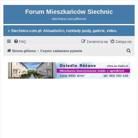
Forum Mieszkańców Siechnic
siechnice.com.pl/forum
Siechnice.com.pl: Aktualności, rozkłady jazdy, galerie, video.
FAQ
Zarejestruj się
Zaloguj się
S
Strona główna
Często zadawane pytania
z
u
k
a
j