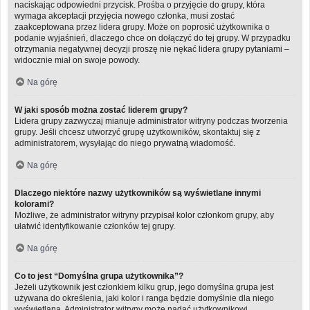
naciskając odpowiedni przycisk. Prośba o przyjęcie do grupy, która
wymaga akceptacji przyjęcia nowego członka, musi zostać
zaakceptowana przez lidera grupy. Może on poprosić użytkownika o
podanie wyjaśnień, dlaczego chce on dołączyć do tej grupy. W przypadku
otrzymania negatywnej decyzji proszę nie nękać lidera grupy pytaniami –
widocznie miał on swoje powody.
Na górę
W jaki sposób można zostać liderem grupy?
Lidera grupy zazwyczaj mianuje administrator witryny podczas tworzenia
grupy. Jeśli chcesz utworzyć grupę użytkowników, skontaktuj się z
administratorem, wysyłając do niego prywatną wiadomość.
Na górę
Dlaczego niektóre nazwy użytkowników są wyświetlane innymi
kolorami?
Możliwe, że administrator witryny przypisał kolor członkom grupy, aby
ułatwić identyfikowanie członków tej grupy.
Na górę
Co to jest “Domyślna grupa użytkownika”?
Jeżeli użytkownik jest członkiem kilku grup, jego domyślna grupa jest
używana do określenia, jaki kolor i ranga będzie domyślnie dla niego
wyświetlana. Administrator witryny może nadać użytkownikowi