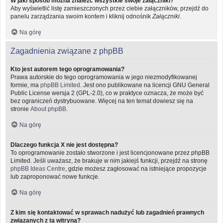
W jaki sposób można znaleźć wszystkie swoje załączniki?
Aby wyświetlić listę zamieszczonych przez ciebie załączników, przejdź do
panelu zarządzania swoim kontem i kliknij odnośnik
Załączniki
.
Na górę
Zagadnienia związane z phpBB
Kto jest autorem tego oprogramowania?
Prawa autorskie do tego oprogramowania w jego niezmodyfikowanej
formie, ma
phpBB Limited
. Jest ono publikowane na licencji GNU General
Public License wersja 2 (GPL-2.0), co w praktyce oznacza, że może być
bez ograniczeń dystrybuowane. Więcej na ten temat dowiesz się na
stronie
About phpBB
.
Na górę
Dlaczego funkcja X nie jest dostępna?
To oprogramowanie zostało stworzone i jest licencjonowane przez phpBB
Limited. Jeśli uważasz, że brakuje w nim jakiejś funkcji, przejdź na stronę
phpBB Ideas Centre
, gdzie możesz zagłosować na istniejące propozycje
lub zaproponować nowe funkcje.
Na górę
Z kim się kontaktować w sprawach nadużyć lub zagadnień prawnych
związanych z tą witryną?