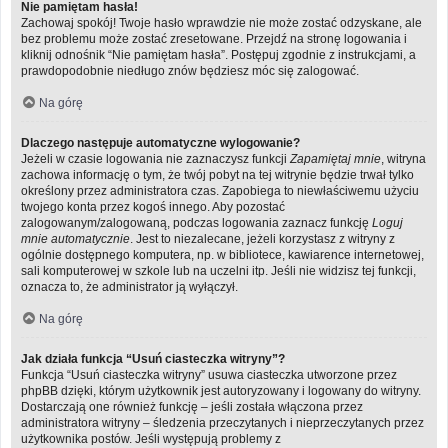
Nie pamiętam hasła!
Zachowaj spokój! Twoje hasło wprawdzie nie może zostać odzyskane, ale
bez problemu może zostać zresetowane. Przejdź na stronę logowania i
kliknij odnośnik “Nie pamiętam hasła”. Postępuj zgodnie z instrukcjami, a
prawdopodobnie niedługo znów będziesz móc się zalogować.
Na górę
Dlaczego następuje automatyczne wylogowanie?
Jeżeli w czasie logowania nie zaznaczysz funkcji
Zapamiętaj mnie
, witryna
zachowa informację o tym, że twój pobyt na tej witrynie będzie trwał tylko
określony przez administratora czas. Zapobiega to niewłaściwemu użyciu
twojego konta przez kogoś innego. Aby pozostać
zalogowanym/zalogowaną, podczas logowania zaznacz funkcję
Loguj
mnie automatycznie
. Jest to niezalecane, jeżeli korzystasz z witryny z
ogólnie dostępnego komputera, np. w bibliotece, kawiarence internetowej,
sali komputerowej w szkole lub na uczelni itp. Jeśli nie widzisz tej funkcji,
oznacza to, że administrator ją wyłączył.
Na górę
Jak działa funkcja “Usuń ciasteczka witryny”?
Funkcja “Usuń ciasteczka witryny” usuwa ciasteczka utworzone przez
phpBB dzięki, którym użytkownik jest autoryzowany i logowany do witryny.
Dostarczają one również funkcję – jeśli została włączona przez
administratora witryny – śledzenia przeczytanych i nieprzeczytanych przez
użytkownika postów. Jeśli występują problemy z