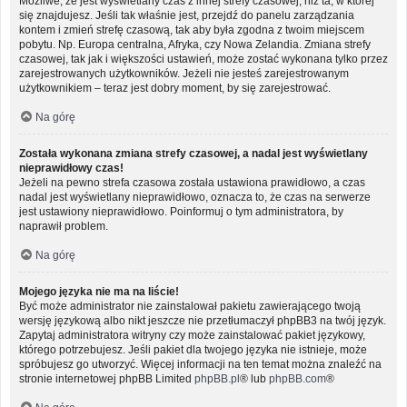
Możliwe, że jest wyświetlany czas z innej strefy czasowej, niż ta, w której
się znajdujesz. Jeśli tak właśnie jest, przejdź do panelu zarządzania
kontem i zmień strefę czasową, tak aby była zgodna z twoim miejscem
pobytu. Np. Europa centralna, Afryka, czy Nowa Zelandia. Zmiana strefy
czasowej, tak jak i większości ustawień, może zostać wykonana tylko przez
zarejestrowanych użytkowników. Jeżeli nie jesteś zarejestrowanym
użytkownikiem – teraz jest dobry moment, by się zarejestrować.
Na górę
Została wykonana zmiana strefy czasowej, a nadal jest wyświetlany
nieprawidłowy czas!
Jeżeli na pewno strefa czasowa została ustawiona prawidłowo, a czas
nadal jest wyświetlany nieprawidłowo, oznacza to, że czas na serwerze
jest ustawiony nieprawidłowo. Poinformuj o tym administratora, by
naprawił problem.
Na górę
Mojego języka nie ma na liście!
Być może administrator nie zainstalował pakietu zawierającego twoją
wersję językową albo nikt jeszcze nie przetłumaczył phpBB3 na twój język.
Zapytaj administratora witryny czy może zainstalować pakiet językowy,
którego potrzebujesz. Jeśli pakiet dla twojego języka nie istnieje, może
spróbujesz go utworzyć. Więcej informacji na ten temat można znaleźć na
stronie internetowej phpBB Limited
phpBB.pl
® lub
phpBB.com
®