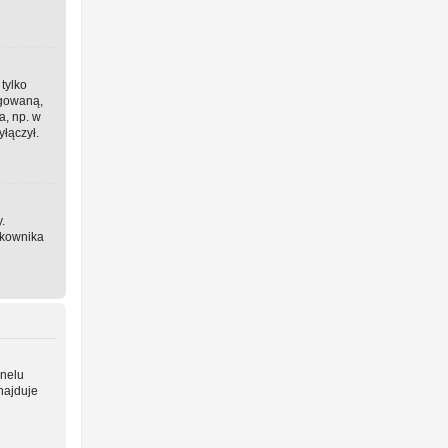
 tylko
ogowaną,
a, np. w
yłączył.
.
tkownika
anelu
najduje