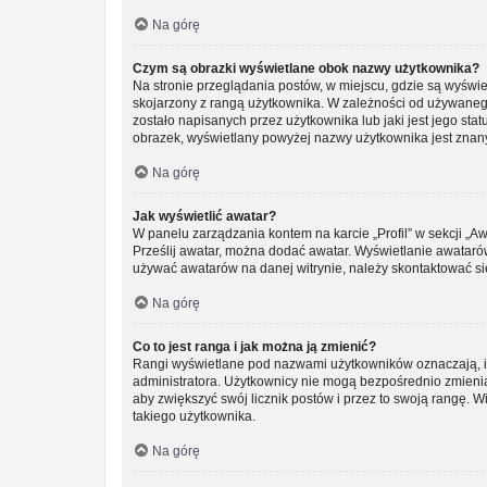
Na górę
Czym są obrazki wyświetlane obok nazwy użytkownika?
Na stronie przeglądania postów, w miejscu, gdzie są wyświ
skojarzony z rangą użytkownika. W zależności od używanego
zostało napisanych przez użytkownika lub jaki jest jego sta
obrazek, wyświetlany powyżej nazwy użytkownika jest znany 
Na górę
Jak wyświetlić awatar?
W panelu zarządzania kontem na karcie „Profil” w sekcji „Aw
Prześlij awatar, można dodać awatar. Wyświetlanie awatarów
używać awatarów na danej witrynie, należy skontaktować się
Na górę
Co to jest ranga i jak można ją zmienić?
Rangi wyświetlane pod nazwami użytkowników oznaczają, ile
administratora. Użytkownicy nie mogą bezpośrednio zmieniać 
aby zwiększyć swój licznik postów i przez to swoją rangę. Wi
takiego użytkownika.
Na górę