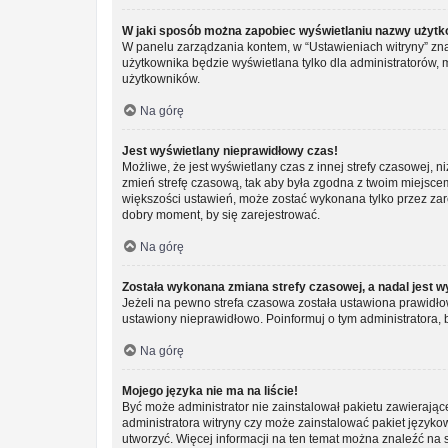
W jaki sposób można zapobiec wyświetlaniu nazwy użytk
W panelu zarządzania kontem, w “Ustawieniach witryny” zna
użytkownika będzie wyświetlana tylko dla administratorów, 
użytkowników.
Na górę
Jest wyświetlany nieprawidłowy czas!
Możliwe, że jest wyświetlany czas z innej strefy czasowej, ni
zmień strefę czasową, tak aby była zgodna z twoim miejscem 
większości ustawień, może zostać wykonana tylko przez zar
dobry moment, by się zarejestrować.
Na górę
Została wykonana zmiana strefy czasowej, a nadal jest w
Jeżeli na pewno strefa czasowa została ustawiona prawidłow
ustawiony nieprawidłowo. Poinformuj o tym administratora, 
Na górę
Mojego języka nie ma na liście!
Być może administrator nie zainstalował pakietu zawierając
administratora witryny czy może zainstalować pakiet językowy
utworzyć. Więcej informacji na ten temat można znaleźć na 