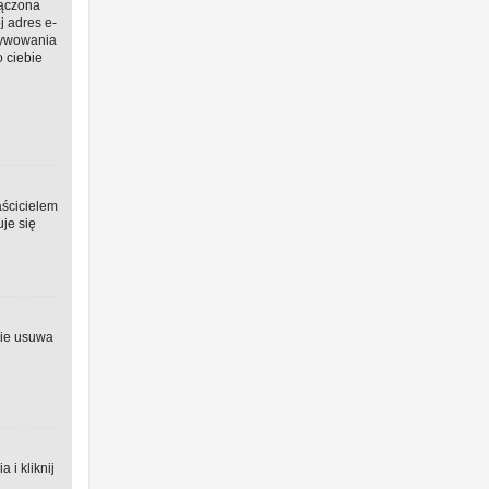
łączona
j adres e-
ktywowania
o ciebie
aścicielem
uje się
nie usuwa
i kliknij