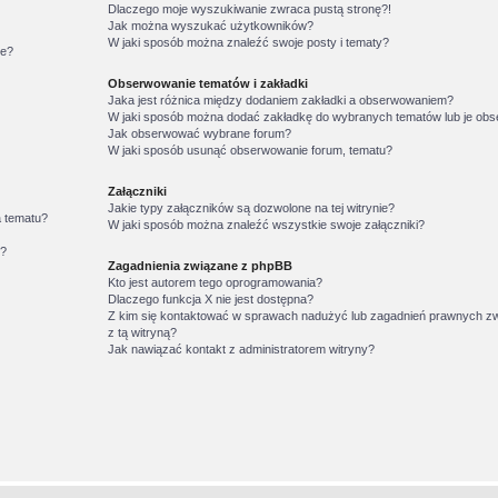
Dlaczego moje wyszukiwanie zwraca pustą stronę?!
Jak można wyszukać użytkowników?
W jaki sposób można znaleźć swoje posty i tematy?
ie?
Obserwowanie tematów i zakładki
Jaka jest różnica między dodaniem zakładki a obserwowaniem?
W jaki sposób można dodać zakładkę do wybranych tematów lub je o
Jak obserwować wybrane forum?
W jaki sposób usunąć obserwowanie forum, tematu?
Załączniki
Jakie typy załączników są dozwolone na tej witrynie?
a tematu?
W jaki sposób można znaleźć wszystkie swoje załączniki?
w?
Zagadnienia związane z phpBB
Kto jest autorem tego oprogramowania?
Dlaczego funkcja X nie jest dostępna?
Z kim się kontaktować w sprawach nadużyć lub zagadnień prawnych z
z tą witryną?
Jak nawiązać kontakt z administratorem witryny?