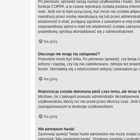
Po pierwsze, sprawdź swoją nazwę użytkownika i hasło. Jeś
funkcja COPPA, a w czasie rejestracji została podana infor
mail. Jeśli nie to było przyczyną, być może nie została a
rejestracji przez osobę rejestrującą się lub przez administra
wiadomość e-mail, postępuj zgodnie z zawartymi w niej inst
nieprawidłowy adres e-mail lub wiadomość została zatrzyman
prawidłowy, spróbuj skontaktować się z administratorem.
Na górę
Dlaczego nie mogę się zalogować?
Powodów może być kilka. Po pierwsze sprawdź, czy twoja na
witryny i zapytaj, czy cię nie zablokowano. Istnieje też pr
forum. Skontaktuj się z właścicielem witryny i powiadom go
Na górę
Rejestracja została dokonana jakiś czas temu, ale teraz 
Możliwe, że z jakiegoś powodu administrator dezaktywował l
użytkowników, którzy nic nie pisali przez dłuższy czas. Jeśli
zaangażowanym w dyskusje użytkownikiem.
Na górę
Nie pamiętam hasła!
Zachowaj spokój! Twoje hasło wprawdzie nie może zostać od
odnośnik “Nie pamiętam hasła”. Postępuj zgodnie z instru