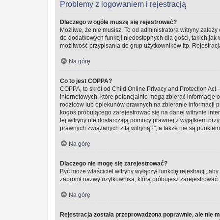
Problemy z logowaniem i rejestracją
Dlaczego w ogóle muszę się rejestrować?
Możliwe, że nie musisz. To od administratora witryny zależy 
do dodatkowych funkcji niedostępnych dla gości, takich jak
możliwość przypisania do grup użytkowników itp. Rejestracja
Na górę
Co to jest COPPA?
COPPA, to skrót od Child Online Privacy and Protection Ac
internetowych, które potencjalnie mogą zbierać informacje
rodziców lub opiekunów prawnych na zbieranie informacji pr
kogoś próbującego zarejestrować się na danej witrynie inter
tej witryny nie dostarczają pomocy prawnej z wyjątkiem pr
prawnych związanych z tą witryną?”, a także nie są punkte
Na górę
Dlaczego nie mogę się zarejestrować?
Być może właściciel witryny wyłączył funkcję rejestracji, ab
zabronił nazwy użytkownika, którą próbujesz zarejestrować.
Na górę
Rejestracja została przeprowadzona poprawnie, ale nie 