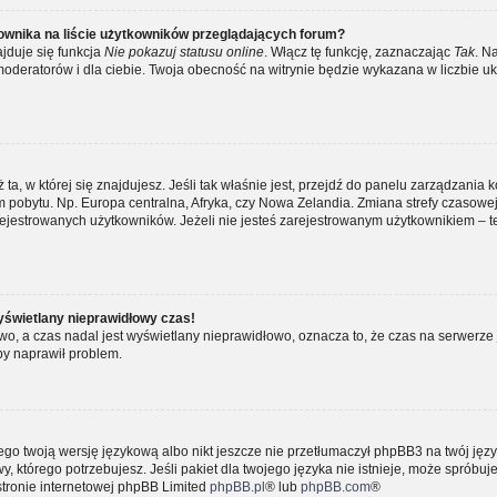
ownika na liście użytkowników przeglądających forum?
jduje się funkcja
Nie pokazuj statusu online
. Włącz tę funkcję, zaznaczając
Tak
. N
moderatorów i dla ciebie. Twoja obecność na witrynie będzie wykazana w liczbie uk
ż ta, w której się znajdujesz. Jeśli tak właśnie jest, przejdź do panelu zarządzania 
pobytu. Np. Europa centralna, Afryka, czy Nowa Zelandia. Zmiana strefy czasowej, 
ejestrowanych użytkowników. Jeżeli nie jesteś zarejestrowanym użytkownikiem – te
yświetlany nieprawidłowy czas!
o, a czas nadal jest wyświetlany nieprawidłowo, oznacza to, że czas na serwerze 
by naprawił problem.
ego twoją wersję językową albo nikt jeszcze nie przetłumaczył phpBB3 na twój języ
, którego potrzebujesz. Jeśli pakiet dla twojego języka nie istnieje, może spróbuj
stronie internetowej phpBB Limited
phpBB.pl
® lub
phpBB.com
®