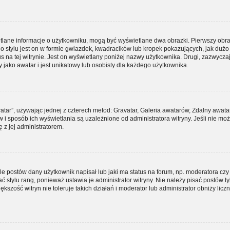
etlane informacje o użytkowniku, mogą być wyświetlane dwa obrazki. Pierwszy obra
 stylu jest on w formie gwiazdek, kwadracików lub kropek pokazujących, jak duż
tus na tej witrynie. Jest on wyświetlany poniżej nazwy użytkownika. Drugi, zazwycza
jako awatar i jest unikatowy lub osobisty dla każdego użytkownika.
atar”, używając jednej z czterech metod: Gravatar, Galeria awatarów, Zdalny awata
 i sposób ich wyświetlania są uzależnione od administratora witryny. Jeśli nie mo
 z jej administratorem.
 postów dany użytkownik napisał lub jaki ma status na forum, np. moderatora czy
stylu rang, ponieważ ustawia je administrator witryny. Nie należy pisać postów tyl
ększość witryn nie toleruje takich działań i moderator lub administrator obniży licz