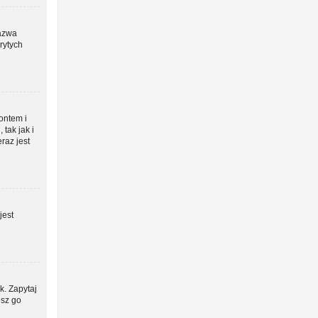
azwa
rytych
kontem i
tak jak i
raz jest
jest
k. Zapytaj
esz go