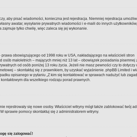
czy, aby pisać wiadomości, konieczna jest rejestracja. Niemniej rejestracja umożli
 własny awatar, wysyłanie prywatnych wiadomości i e-maili do innych użytkowników
 zajmuje tylko chwilę, więc zaleca się jej wykonanie.
t – prawa obowiązującego od 1998 roku w USA, nakładającego na właścicieli stron
 od osób małoletnich – mających mniej niż 13 lat – obowiązek posiadania pisemnej
ywatnych od osób poniżej 13 roku życia. Jeżeli nie masz pewności czy to dotyczy 
netowej – skontaktuj się z prawnikiem, by uzyskać wyjaśnienie. phpBB Limited i wł
zypadku opisanego w pytaniu „Z kim się kontaktować w sprawach nadużyć lub zaga
m kontaktowym dla wszelkiego rodzaju porad prawnych.
y nie rejestrowały się nowe osoby. Właściciel witryny mógł także zablokować twój ad
 W sprawie pomocy skontaktuj się z administratorem witryny.
mogę się zalogować!