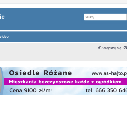
ic
video.
Zarejestruj się