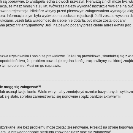
li są poprawne, to wystąpiła jedna z dwóch przyczyn. Pierwszą z nich może być w
macja, że masz mniej niż 13 lat. Wówczas należy wykonać instrukcje wysłane na twó
ktywowana rejestracja. Niektóre witryny przed pierwszym zalogowaniem wymagają a
tora. Informacja o tym była wyświetlona podczas rejestracji. Jeśli została wysłana d
rukcjami. Jeżeli taka wiadomość do ciebie nie dotarła, być może został podany
a przez filtr antyspamowy. Jeśli na pewno podany przez ciebie adres e-mail jest
zwa użytkownika i hasło są prawidłowe. Jeżeli są prawidłowe, skontaktuj się z wł
awdopodobieństwo, że problem powoduje błędna konfiguracja witryny, na której znajd
 o tym problemie. Musi on go naprawić.
nie mogę się zalogować?!
ub usunął twoje konto. Wiele witryn, aby zmniejszyć rozmiar bazy danych, cyklicz
 tak się stało, spróbuj zarejestrować się ponownie i bądź bardziej aktywnym i
zyskane, ale bez problemu może zostać zresetowane. Przejdź na stronę logowania 
kcjami, a prawdopodobnie niedługo znów będziesz móc się zalogować.