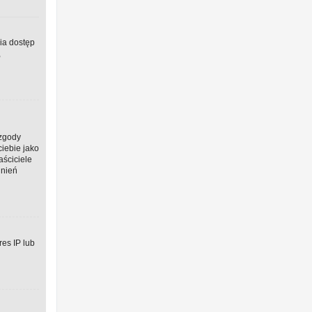
wia dostęp
,
 zgody
ciebie jako
aściciele
dnień
res IP lub