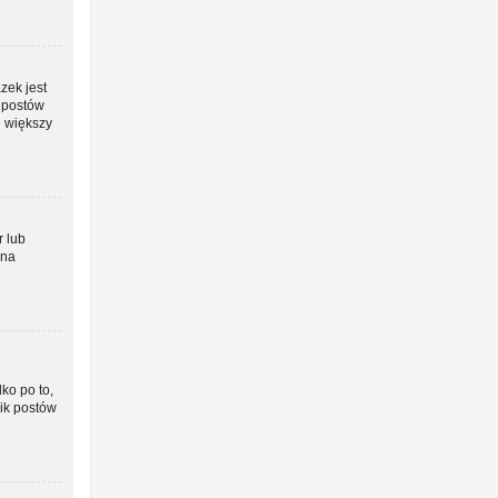
zek jest
o postów
j większy
r lub
żna
ko po to,
nik postów