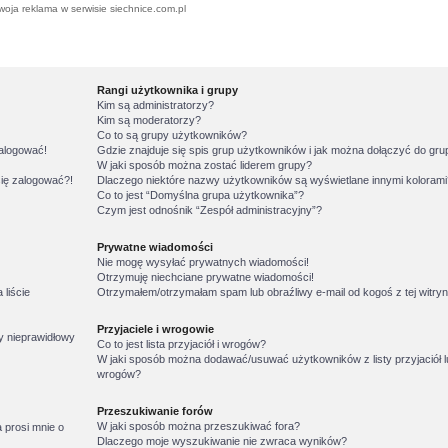
woja reklama w serwisie siechnice.com.pl
Rangi użytkownika i grupy
Kim są administratorzy?
Kim są moderatorzy?
Co to są grupy użytkowników?
zalogować!
Gdzie znajduje się spis grup użytkowników i jak można dołączyć do gr
W jaki sposób można zostać liderem grupy?
się zalogować?!
Dlaczego niektóre nazwy użytkowników są wyświetlane innymi koloram
Co to jest “Domyślna grupa użytkownika”?
Czym jest odnośnik “Zespół administracyjny”?
Prywatne wiadomości
Nie mogę wysyłać prywatnych wiadomości!
Otrzymuję niechciane prywatne wiadomości!
liście
Otrzymałem/otrzymałam spam lub obraźliwy e-mail od kogoś z tej witryn
Przyjaciele i wrogowie
y nieprawidłowy
Co to jest lista przyjaciół i wrogów?
W jaki sposób można dodawać/usuwać użytkowników z listy przyjaciół l
wrogów?
Przeszukiwanie forów
W jaki sposób można przeszukiwać fora?
 prosi mnie o
Dlaczego moje wyszukiwanie nie zwraca wyników?