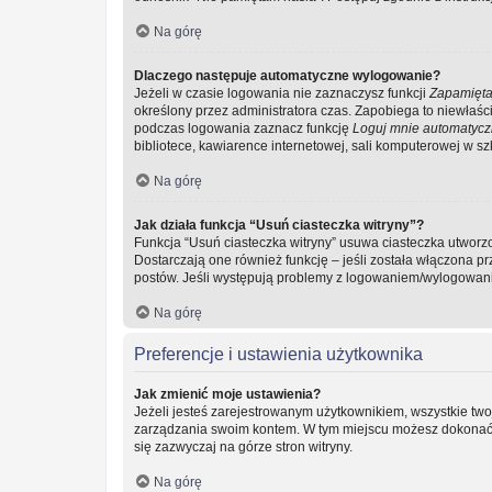
Na górę
Dlaczego następuje automatyczne wylogowanie?
Jeżeli w czasie logowania nie zaznaczysz funkcji
Zapamięta
określony przez administratora czas. Zapobiega to niewła
podczas logowania zaznacz funkcję
Loguj mnie automatycz
bibliotece, kawiarence internetowej, sali komputerowej w szkol
Na górę
Jak działa funkcja “Usuń ciasteczka witryny”?
Funkcja “Usuń ciasteczka witryny” usuwa ciasteczka utworzo
Dostarczają one również funkcję – jeśli została włączona p
postów. Jeśli występują problemy z logowaniem/wylogowan
Na górę
Preferencje i ustawienia użytkownika
Jak zmienić moje ustawienia?
Jeżeli jesteś zarejestrowanym użytkownikiem, wszystkie two
zarządzania swoim kontem. W tym miejscu możesz dokonać z
się zazwyczaj na górze stron witryny.
Na górę