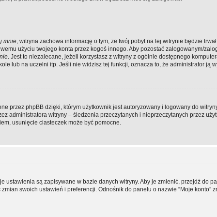
j mnie
, witryna zachowa informację o tym, że twój pobyt na tej witrynie będzie trwał
ściwemu użyciu twojego konta przez kogoś innego. Aby pozostać zalogowanym/zal
nie
. Jest to niezalecane, jeżeli korzystasz z witryny z ogólnie dostępnego komputer
e lub na uczelni itp. Jeśli nie widzisz tej funkcji, oznacza to, że administrator ją w
ne przez phpBB dzięki, którym użytkownik jest autoryzowany i logowany do witryny
rzez administratora witryny – śledzenia przeczytanych i nieprzeczytanych przez uży
iem, usunięcie ciasteczek może być pomocne.
je ustawienia są zapisywane w bazie danych witryny. Aby je zmienić, przejdź do p
mian swoich ustawień i preferencji. Odnośnik do panelu o nazwie “Moje konto” z