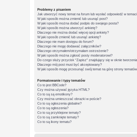
Problemy z pisaniem
Jak utworzyć nowy temat na forum lub wysłać odpowiedź w temac
W jaki sposób można zmienić lub usunąć post?
W jaki sposób można dodać podpis do swojego posta?
W jaki sposób można utworzyć ankietę?
Dlaczego nie można dodać więcej opcji ankiety?
W jaki sposób zmienić lub usunąć ankietę?
Dlaczego nie mam dostępu do forum?
Dlaczego nie mogę dodawać załączników?
Dlaczego otrzymałem/otrzymałam ostrzeżenie?
W jaki sposób można zgłosić posty moderatorowi?
Do czego służy przycisk “Zapisz” znajdujący się w oknie tworzeni
Dlaczego mój post musi być akceptowany?
W jaki sposób mogę przesunąć swój temat na górę strony temató
Formatowanie i typy tematów
Co to jest BBCode?
Czy można używać języka HTML?
Co to są są emotikony?
Czy można umieszczać obrazki w poście?
Co to są ogłoszenia globalne?
Co to są ogłoszenia?
Co to są przyklejone tematy?
Co to są zamknięte tematy?
Co to są ikony tematu?