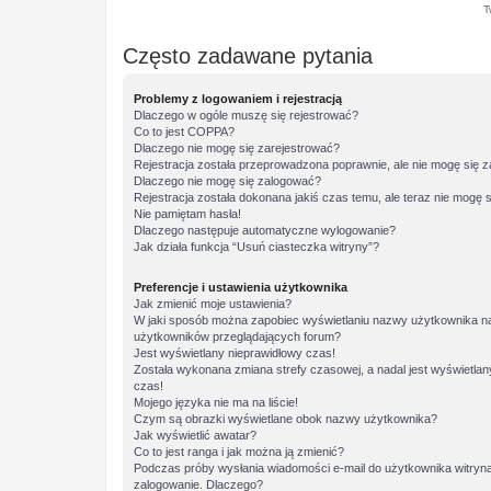
T
Często zadawane pytania
Problemy z logowaniem i rejestracją
Dlaczego w ogóle muszę się rejestrować?
Co to jest COPPA?
Dlaczego nie mogę się zarejestrować?
Rejestracja została przeprowadzona poprawnie, ale nie mogę się 
Dlaczego nie mogę się zalogować?
Rejestracja została dokonana jakiś czas temu, ale teraz nie mogę 
Nie pamiętam hasła!
Dlaczego następuje automatyczne wylogowanie?
Jak działa funkcja “Usuń ciasteczka witryny”?
Preferencje i ustawienia użytkownika
Jak zmienić moje ustawienia?
W jaki sposób można zapobiec wyświetlaniu nazwy użytkownika na 
użytkowników przeglądających forum?
Jest wyświetlany nieprawidłowy czas!
Została wykonana zmiana strefy czasowej, a nadal jest wyświetlan
czas!
Mojego języka nie ma na liście!
Czym są obrazki wyświetlane obok nazwy użytkownika?
Jak wyświetlić awatar?
Co to jest ranga i jak można ją zmienić?
Podczas próby wysłania wiadomości e-mail do użytkownika witryna
zalogowanie. Dlaczego?