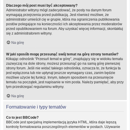
Dlaczego mój post musi być akceptowany?
Administrator witryny mógł zadecydować, że posty na danym forum
wymagają przejrzenia przed publikacją. Jest również możliwe, że
administrator umieścił cię w grupie, która ma ograniczenia publikowania
postów polegające na konieczności ich akceptowania przez moderatorów
przed opublikowaniem na forum. Aby uzyskać więcej informacji, skontaktuj
się z administratorem witryny.
Na górę
W jaki sposób mogę przesunąć swój temat na górę strony tematów?
Klikając odnośnik “Przesuń temat w górę”, znajdujący się w widoku tematu
zazwyczaj na dole strony, możesz przesunąć go na samą górę pierwszej
strony forum. Jeśli nie widać takiego odnośnika, oznacza to, że funkcja ta
jest wyłączona lub nie upłynął jeszcze wymagany czas, zanim będzie
możliwe użycie tej funkcji. Innym, łatwym sposobem na przesunięcie
tematu na początek, jest napisanie w nim posta. Należy pamiętać, aby przy
tym przestrzegać regulaminu witryny.
Na górę
Formatowanie i typy tematów
Co to jest BBCode?
BBCode jest specjalną implementacją języka HTML, która daje lepszą
kontrolę formatowania poszczególnych elementów w postach. Używanie