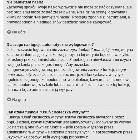
Nie pamiętam hasła!
Zachowaj spokój! Twoje hasło wprawdzie nie może zostać odzyskane, ale
bez problemu może zostać zresetowane. Przejdź na stronę logowania i
kliknij odnośnik “Nie pamiętam hasła”. Postępuj zgodnie z instrukcjami, a
prawdopodobnie niedługo znów będziesz móc się zalogować.
Na górę
Dlaczego następuje automatyczne wylogowanie?
Jeżeli w czasie logowania nie zaznaczysz funkcji
Zapamiętaj mnie
, witryna
zachowa informację o tym, że twój pobyt na tej witrynie będzie trwał tylko
określony przez administratora czas. Zapobiega to niewłaściwemu użyciu
twojego konta przez kogoś innego. Aby pozostać
zalogowanym/zalogowaną, podczas logowania zaznacz funkcję
Loguj
mnie automatycznie
. Jest to niezalecane, jeżeli korzystasz z witryny z
ogólnie dostępnego komputera, np. w bibliotece, kawiarence internetowej,
sali komputerowej w szkole lub na uczelni itp. Jeśli nie widzisz tej funkcji,
oznacza to, że administrator ją wyłączył.
Na górę
Jak działa funkcja “Usuń ciasteczka witryny”?
Funkcja “Usuń ciasteczka witryny” usuwa ciasteczka utworzone przez
phpBB dzięki, którym użytkownik jest autoryzowany i logowany do witryny.
Dostarczają one również funkcję – jeśli została włączona przez
administratora witryny – śledzenia przeczytanych i nieprzeczytanych przez
użytkownika postów. Jeśli występują problemy z