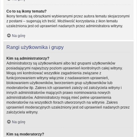
Co to są ikony tematu?
Ikony tematu są obrazkami wybieranymi przez autora tematu skojarzonymi
z postami – sugerują ich treść. Możliwość korzystania z ikon tematu
uzależniona jest od uprawnień nadanych przez administratora witryny.
Na górę
Rangi użytkownika i grupy
Kim są administratorzy?
Administratorzy są użytkownikami albo też grupami użytkowników
posiadającymi najwyższy poziom uprawnień kontrolnych całej witryny.
Mogą oni kontrolować wszystkie zagadnienia związane z
funkcjonowaniem witryny włącznie z nadawaniem uprawnień,
blokowaniem użytkowników, tworzeniem grup użytkowników lub
moderatorów itp. Zakres ich uprawnień zależy od założyciela witryny i
innych administratorów mających prawo nominowania nowych
administratorów. Administratorzy mogą mieć pełne uprawnienia
moderatorów na wszystkich forach utworzonych na witrynie. Zakres
uprawnień moderacyjnych uzależniony jest od uprawnień nadanych przez
założyciela witryny.
Na górę
Kim są moderatorzy?