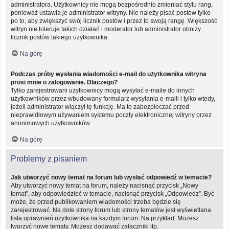
administratora. Użytkownicy nie mogą bezpośrednio zmieniać stylu rang,
ponieważ ustawia je administrator witryny. Nie należy pisać postów tylko
po to, aby zwiększyć swój licznik postów i przez to swoją rangę. Większość
witryn nie toleruje takich działań i moderator lub administrator obniży
licznik postów takiego użytkownika.
Na górę
Podczas próby wysłania wiadomości e-mail do użytkownika witryna
prosi mnie o zalogowanie. Dlaczego?
Tylko zarejestrowani użytkownicy mogą wysyłać e-maile do innych
użytkowników przez wbudowany formularz wysyłania e-maili i tylko wtedy,
jeżeli administrator włączył tę funkcję. Ma to zabezpieczać przed
nieprawidłowym używaniem systemu poczty elektronicznej witryny przez
anonimowych użytkowników.
Na górę
Problemy z pisaniem
Jak utworzyć nowy temat na forum lub wysłać odpowiedź w temacie?
Aby utworzyć nowy temat na forum, należy nacisnąć przycisk „Nowy
temat”, aby odpowiedzieć w temacie, nacisnąć przycisk „Odpowiedz”. Być
może, że przed publikowaniem wiadomości trzeba będzie się
zarejestrować. Na dole strony forum lub strony tematów jest wyświetlana
lista uprawnień użytkownika na każdym forum. Na przykład: Możesz
tworzyć nowe tematy, Możesz dodawać załączniki itp.