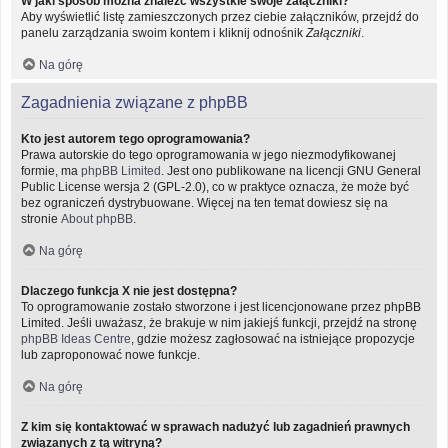
W jaki sposób można znaleźć wszystkie swoje załączniki?
Aby wyświetlić listę zamieszczonych przez ciebie załączników, przejdź do
panelu zarządzania swoim kontem i kliknij odnośnik
Załączniki
.
Na górę
Zagadnienia związane z phpBB
Kto jest autorem tego oprogramowania?
Prawa autorskie do tego oprogramowania w jego niezmodyfikowanej
formie, ma
phpBB Limited
. Jest ono publikowane na licencji GNU General
Public License wersja 2 (GPL-2.0), co w praktyce oznacza, że może być
bez ograniczeń dystrybuowane. Więcej na ten temat dowiesz się na
stronie
About phpBB
.
Na górę
Dlaczego funkcja X nie jest dostępna?
To oprogramowanie zostało stworzone i jest licencjonowane przez phpBB
Limited. Jeśli uważasz, że brakuje w nim jakiejś funkcji, przejdź na stronę
phpBB Ideas Centre
, gdzie możesz zagłosować na istniejące propozycje
lub zaproponować nowe funkcje.
Na górę
Z kim się kontaktować w sprawach nadużyć lub zagadnień prawnych
związanych z tą witryną?