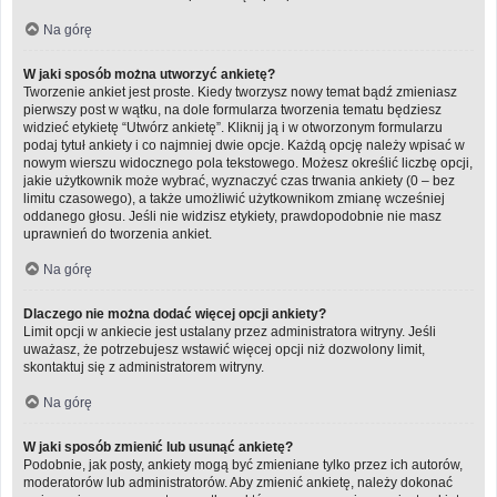
Na górę
W jaki sposób można utworzyć ankietę?
Tworzenie ankiet jest proste. Kiedy tworzysz nowy temat bądź zmieniasz
pierwszy post w wątku, na dole formularza tworzenia tematu będziesz
widzieć etykietę “Utwórz ankietę”. Kliknij ją i w otworzonym formularzu
podaj tytuł ankiety i co najmniej dwie opcje. Każdą opcję należy wpisać w
nowym wierszu widocznego pola tekstowego. Możesz określić liczbę opcji,
jakie użytkownik może wybrać, wyznaczyć czas trwania ankiety (0 – bez
limitu czasowego), a także umożliwić użytkownikom zmianę wcześniej
oddanego głosu. Jeśli nie widzisz etykiety, prawdopodobnie nie masz
uprawnień do tworzenia ankiet.
Na górę
Dlaczego nie można dodać więcej opcji ankiety?
Limit opcji w ankiecie jest ustalany przez administratora witryny. Jeśli
uważasz, że potrzebujesz wstawić więcej opcji niż dozwolony limit,
skontaktuj się z administratorem witryny.
Na górę
W jaki sposób zmienić lub usunąć ankietę?
Podobnie, jak posty, ankiety mogą być zmieniane tylko przez ich autorów,
moderatorów lub administratorów. Aby zmienić ankietę, należy dokonać