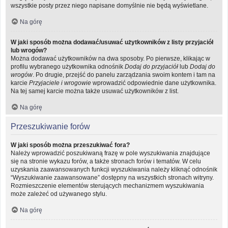
wszystkie posty przez niego napisane domyślnie nie będą wyświetlane.
Na górę
W jaki sposób można dodawać/usuwać użytkowników z listy przyjaciół
lub wrogów?
Można dodawać użytkowników na dwa sposoby. Po pierwsze, klikając w
profilu wybranego użytkownika odnośnik
Dodaj do przyjaciół
lub
Dodaj do
wrogów
. Po drugie, przejść do panelu zarządzania swoim kontem i tam na
karcie
Przyjaciele i wrogowie
wprowadzić odpowiednie dane użytkownika.
Na tej samej karcie można także usuwać użytkowników z list.
Na górę
Przeszukiwanie forów
W jaki sposób można przeszukiwać fora?
Należy wprowadzić poszukiwaną frazę w pole wyszukiwania znajdujące
się na stronie wykazu forów, a także stronach forów i tematów. W celu
uzyskania zaawansowanych funkcji wyszukiwania należy kliknąć odnośnik
“Wyszukiwanie zaawansowane” dostępny na wszystkich stronach witryny.
Rozmieszczenie elementów sterujących mechanizmem wyszukiwania
może zależeć od używanego stylu.
Na górę