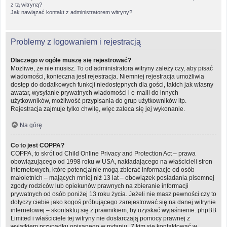
z tą witryną?
Jak nawiązać kontakt z administratorem witryny?
Problemy z logowaniem i rejestracją
Dlaczego w ogóle muszę się rejestrować?
Możliwe, że nie musisz. To od administratora witryny zależy czy, aby pisać
wiadomości, konieczna jest rejestracja. Niemniej rejestracja umożliwia
dostęp do dodatkowych funkcji niedostępnych dla gości, takich jak własny
awatar, wysyłanie prywatnych wiadomości i e-maili do innych
użytkowników, możliwość przypisania do grup użytkowników itp.
Rejestracja zajmuje tylko chwilę, więc zaleca się jej wykonanie.
Na górę
Co to jest COPPA?
COPPA, to skrót od Child Online Privacy and Protection Act – prawa
obowiązującego od 1998 roku w USA, nakładającego na właścicieli stron
internetowych, które potencjalnie mogą zbierać informacje od osób
małoletnich – mających mniej niż 13 lat – obowiązek posiadania pisemnej
zgody rodziców lub opiekunów prawnych na zbieranie informacji
prywatnych od osób poniżej 13 roku życia. Jeżeli nie masz pewności czy to
dotyczy ciebie jako kogoś próbującego zarejestrować się na danej witrynie
internetowej – skontaktuj się z prawnikiem, by uzyskać wyjaśnienie. phpBB
Limited i właściciele tej witryny nie dostarczają pomocy prawnej z
wyjątkiem przypadku opisanego w pytaniu „Z kim się kontaktować w