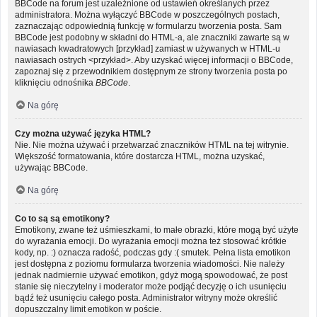
BBCode na forum jest uzależnione od ustawień określanych przez
administratora. Można wyłączyć BBCode w poszczególnych postach,
zaznaczając odpowiednią funkcję w formularzu tworzenia posta. Sam
BBCode jest podobny w składni do HTML-a, ale znaczniki zawarte są w
nawiasach kwadratowych [przykład] zamiast w używanych w HTML-u
nawiasach ostrych <przykład>. Aby uzyskać więcej informacji o BBCode,
zapoznaj się z przewodnikiem dostępnym ze strony tworzenia posta po
kliknięciu odnośnika
BBCode
.
Na górę
Czy można używać języka HTML?
Nie. Nie można używać i przetwarzać znaczników HTML na tej witrynie.
Większość formatowania, które dostarcza HTML, można uzyskać,
używając BBCode.
Na górę
Co to są są emotikony?
Emotikony, zwane też uśmieszkami, to małe obrazki, które mogą być użyte
do wyrażania emocji. Do wyrażania emocji można też stosować krótkie
kody, np. :) oznacza radość, podczas gdy :( smutek. Pełna lista emotikon
jest dostępna z poziomu formularza tworzenia wiadomości. Nie należy
jednak nadmiernie używać emotikon, gdyż mogą spowodować, że post
stanie się nieczytelny i moderator może podjąć decyzję o ich usunięciu
bądź też usunięciu całego posta. Administrator witryny może określić
dopuszczalny limit emotikon w poście.