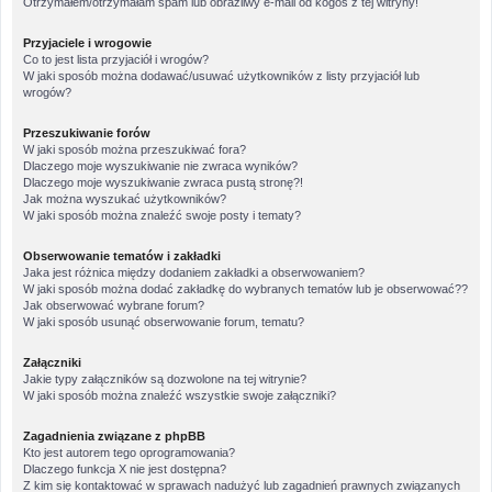
Otrzymałem/otrzymałam spam lub obraźliwy e-mail od kogoś z tej witryny!
Przyjaciele i wrogowie
Co to jest lista przyjaciół i wrogów?
W jaki sposób można dodawać/usuwać użytkowników z listy przyjaciół lub
wrogów?
Przeszukiwanie forów
W jaki sposób można przeszukiwać fora?
Dlaczego moje wyszukiwanie nie zwraca wyników?
Dlaczego moje wyszukiwanie zwraca pustą stronę?!
Jak można wyszukać użytkowników?
W jaki sposób można znaleźć swoje posty i tematy?
Obserwowanie tematów i zakładki
Jaka jest różnica między dodaniem zakładki a obserwowaniem?
W jaki sposób można dodać zakładkę do wybranych tematów lub je obserwować??
Jak obserwować wybrane forum?
W jaki sposób usunąć obserwowanie forum, tematu?
Załączniki
Jakie typy załączników są dozwolone na tej witrynie?
W jaki sposób można znaleźć wszystkie swoje załączniki?
Zagadnienia związane z phpBB
Kto jest autorem tego oprogramowania?
Dlaczego funkcja X nie jest dostępna?
Z kim się kontaktować w sprawach nadużyć lub zagadnień prawnych związanych