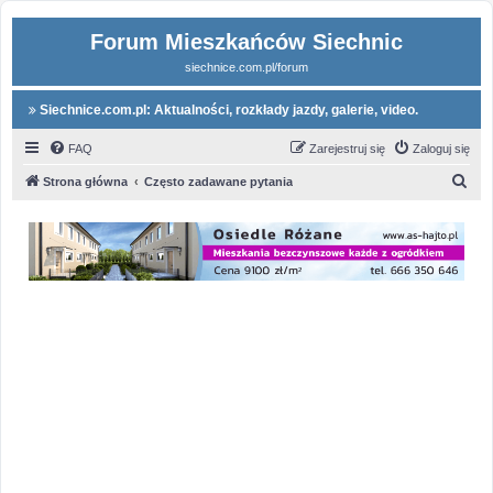
Forum Mieszkańców Siechnic
siechnice.com.pl/forum
Siechnice.com.pl: Aktualności, rozkłady jazdy, galerie, video.
FAQ
Zarejestruj się
Zaloguj się
S
Strona główna
Często zadawane pytania
z
u
k
a
j