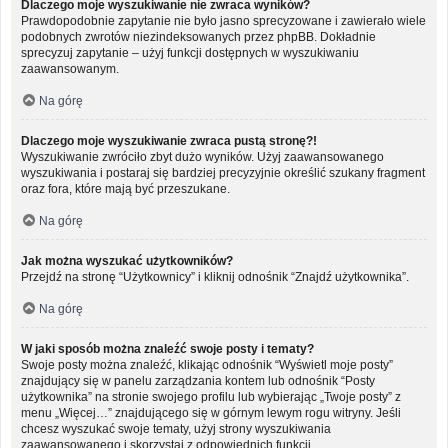
Dlaczego moje wyszukiwanie nie zwraca wyników?
Prawdopodobnie zapytanie nie było jasno sprecyzowane i zawierało wiele
podobnych zwrotów niezindeksowanych przez phpBB. Dokładnie
sprecyzuj zapytanie – użyj funkcji dostępnych w wyszukiwaniu
zaawansowanym.
Na górę
Dlaczego moje wyszukiwanie zwraca pustą stronę?!
Wyszukiwanie zwróciło zbyt dużo wyników. Użyj zaawansowanego
wyszukiwania i postaraj się bardziej precyzyjnie określić szukany fragment
oraz fora, które mają być przeszukane.
Na górę
Jak można wyszukać użytkowników?
Przejdź na stronę “Użytkownicy” i kliknij odnośnik “Znajdź użytkownika”.
Na górę
W jaki sposób można znaleźć swoje posty i tematy?
Swoje posty można znaleźć, klikając odnośnik “Wyświetl moje posty”
znajdujący się w panelu zarządzania kontem lub odnośnik “Posty
użytkownika” na stronie swojego profilu lub wybierając „Twoje posty” z
menu „Więcej…” znajdującego się w górnym lewym rogu witryny. Jeśli
chcesz wyszukać swoje tematy, użyj strony wyszukiwania
zaawansowanego i skorzystaj z odpowiednich funkcji.