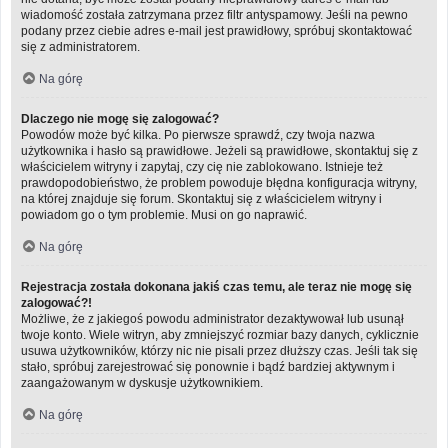
wiadomość została zatrzymana przez filtr antyspamowy. Jeśli na pewno
podany przez ciebie adres e-mail jest prawidłowy, spróbuj skontaktować
się z administratorem.
Na górę
Dlaczego nie mogę się zalogować?
Powodów może być kilka. Po pierwsze sprawdź, czy twoja nazwa
użytkownika i hasło są prawidłowe. Jeżeli są prawidłowe, skontaktuj się z
właścicielem witryny i zapytaj, czy cię nie zablokowano. Istnieje też
prawdopodobieństwo, że problem powoduje błędna konfiguracja witryny,
na której znajduje się forum. Skontaktuj się z właścicielem witryny i
powiadom go o tym problemie. Musi on go naprawić.
Na górę
Rejestracja została dokonana jakiś czas temu, ale teraz nie mogę się
zalogować?!
Możliwe, że z jakiegoś powodu administrator dezaktywował lub usunął
twoje konto. Wiele witryn, aby zmniejszyć rozmiar bazy danych, cyklicznie
usuwa użytkowników, którzy nic nie pisali przez dłuższy czas. Jeśli tak się
stało, spróbuj zarejestrować się ponownie i bądź bardziej aktywnym i
zaangażowanym w dyskusje użytkownikiem.
Na górę