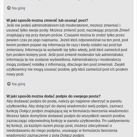
Na górę
W jaki sposób można zmienić lub usunąć post?
Jeśli nie jesteś administratorem lub moderatorem, możesz zmieniać i
usuwać tylko swoje posty. Możesz zmienić post, naciskając przycisk
Zmień
znajdujący się przy danym poście. Czasami można to zrobić tylko przez
pewien czas po jego napisaniu. Jeżeli ktoś odpowiedział na ten post, pod
twoim postem pojawi się informacja ile razy i kiedy ostatni raz post był
zmieniany. Informacja ta wyświetli się tylko wtedy, jeśli ktoś zamieścił pod
tym postem kolejny post. Jeśli post zmienił moderator lub administrator,
informacja ta nie zostanie wyświetlona. Administratorzy i moderatorzy
mogą zostawić notatkę z informacją, dlaczego ten post zmieniali. Zwykli
użytkownicy nie mogą usuwać postów, gdy ktoś zamieścił pod ich postem
nowy post.
Na górę
W jaki sposób można dodać podpis do swojego posta?
Aby dodawać podpis do posta, należy go najpierw utworzyć w panelu
użytkownika. Aby dołączyć do danej wiadomości swój podpis, zaznacz
funkcję
Dołącz podpis
znajdującą się w formularzu tworzenia wiadomości.
Możesz także domyślnie dodawać podpis do wszystkich swoich postów,
zaznaczając odpowiednią funkcję w panelu użytkownika. Po uaktywnieniu
tej funkcji, za każdym razem pisząc post, możesz zdecydować o
niedodawaniu do niego podpisu, usuwając w formularzu tworzenia
wiadomości zaznaczenie z pola
Dołącz podpis
.