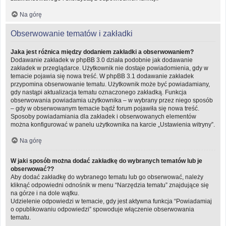
Na górę
Obserwowanie tematów i zakładki
Jaka jest różnica między dodaniem zakładki a obserwowaniem?
Dodawanie zakładek w phpBB 3.0 działa podobnie jak dodawanie
zakładek w przeglądarce. Użytkownik nie dostaje powiadomienia, gdy w
temacie pojawia się nowa treść. W phpBB 3.1 dodawanie zakładek
przypomina obserwowanie tematu. Użytkownik może być powiadamiany,
gdy nastąpi aktualizacja tematu oznaczonego zakładką. Funkcja
obserwowania powiadamia użytkownika – w wybrany przez niego sposób
– gdy w obserwowanym temacie bądź forum pojawiła się nowa treść.
Sposoby powiadamiania dla zakładek i obserwowanych elementów
można konfigurować w panelu użytkownika na karcie „Ustawienia witryny”.
Na górę
W jaki sposób można dodać zakładkę do wybranych tematów lub je
obserwować??
Aby dodać zakładkę do wybranego tematu lub go obserwować, należy
kliknąć odpowiedni odnośnik w menu “Narzędzia tematu” znajdujące się
na górze i na dole wątku.
Udzielenie odpowiedzi w temacie, gdy jest aktywna funkcja “Powiadamiaj
o opublikowaniu odpowiedzi” spowoduje włączenie obserwowania
tematu.