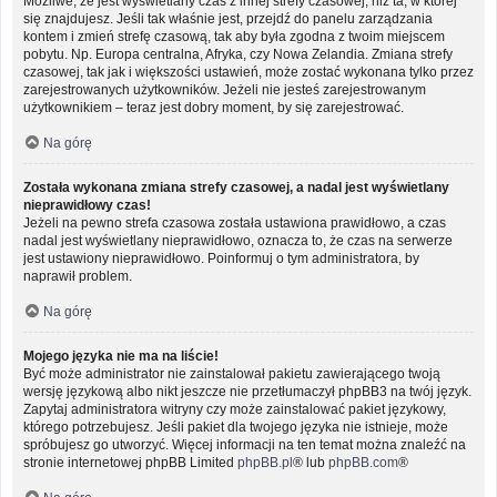
Możliwe, że jest wyświetlany czas z innej strefy czasowej, niż ta, w której
się znajdujesz. Jeśli tak właśnie jest, przejdź do panelu zarządzania
kontem i zmień strefę czasową, tak aby była zgodna z twoim miejscem
pobytu. Np. Europa centralna, Afryka, czy Nowa Zelandia. Zmiana strefy
czasowej, tak jak i większości ustawień, może zostać wykonana tylko przez
zarejestrowanych użytkowników. Jeżeli nie jesteś zarejestrowanym
użytkownikiem – teraz jest dobry moment, by się zarejestrować.
Na górę
Została wykonana zmiana strefy czasowej, a nadal jest wyświetlany
nieprawidłowy czas!
Jeżeli na pewno strefa czasowa została ustawiona prawidłowo, a czas
nadal jest wyświetlany nieprawidłowo, oznacza to, że czas na serwerze
jest ustawiony nieprawidłowo. Poinformuj o tym administratora, by
naprawił problem.
Na górę
Mojego języka nie ma na liście!
Być może administrator nie zainstalował pakietu zawierającego twoją
wersję językową albo nikt jeszcze nie przetłumaczył phpBB3 na twój język.
Zapytaj administratora witryny czy może zainstalować pakiet językowy,
którego potrzebujesz. Jeśli pakiet dla twojego języka nie istnieje, może
spróbujesz go utworzyć. Więcej informacji na ten temat można znaleźć na
stronie internetowej phpBB Limited
phpBB.pl
® lub
phpBB.com
®