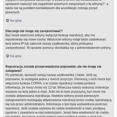
sprawach nadużyć lub zagadnień prawnych związanych z tą witryną?”, a
także nie są punktem kontaktowym dla wszelkiego rodzaju porad
prawnych.
Na górę
Dlaczego nie mogę się zarejestrować?
Być może właściciel witryny wyłączył funkcję rejestracji, aby nie
rejestrowały się nowe osoby. Właściciel witryny mógł także zablokować
twój adres IP lub zabronił nazwy użytkownika, którą próbujesz
zarejestrować. W sprawie pomocy skontaktuj się z administratorem witryny.
Na górę
Rejestracja została przeprowadzona poprawnie, ale nie mogę się
zalogować!
Po pierwsze, sprawdź swoją nazwę użytkownika i hasło. Jeśli są
poprawne, to wystąpiła jedna z dwóch przyczyn. Pierwszą z nich może być
włączona funkcja COPPA, a w czasie rejestracji została podana
informacja, że masz mniej niż 13 lat. Wówczas należy wykonać instrukcje
wysłane na twój adres e-mail. Jeśli nie to było przyczyną, być może nie
została aktywowana rejestracja. Niektóre witryny przed pierwszym
zalogowaniem wymagają aktywowania rejestracji przez osobę rejestrującą
się lub przez administratora. Informacja o tym była wyświetlona podczas
rejestracji. Jeśli została wysłana do ciebie wiadomość e-mail, postępuj
zgodnie z zawartymi w niej instrukcjami. Jeżeli taka wiadomość do ciebie
nie dotarła, być może został podany nieprawidłowy adres e-mail lub