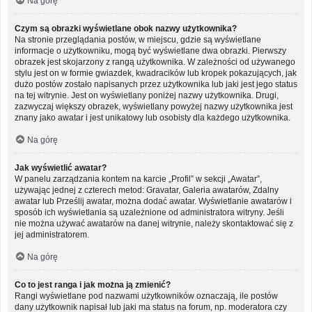
Na górę
Czym są obrazki wyświetlane obok nazwy użytkownika?
Na stronie przeglądania postów, w miejscu, gdzie są wyświetlane
informacje o użytkowniku, mogą być wyświetlane dwa obrazki. Pierwszy
obrazek jest skojarzony z rangą użytkownika. W zależności od używanego
stylu jest on w formie gwiazdek, kwadracików lub kropek pokazujących, jak
dużo postów zostało napisanych przez użytkownika lub jaki jest jego status
na tej witrynie. Jest on wyświetlany poniżej nazwy użytkownika. Drugi,
zazwyczaj większy obrazek, wyświetlany powyżej nazwy użytkownika jest
znany jako awatar i jest unikatowy lub osobisty dla każdego użytkownika.
Na górę
Jak wyświetlić awatar?
W panelu zarządzania kontem na karcie „Profil” w sekcji „Awatar”,
używając jednej z czterech metod: Gravatar, Galeria awatarów, Zdalny
awatar lub Prześlij awatar, można dodać awatar. Wyświetlanie awatarów i
sposób ich wyświetlania są uzależnione od administratora witryny. Jeśli
nie można używać awatarów na danej witrynie, należy skontaktować się z
jej administratorem.
Na górę
Co to jest ranga i jak można ją zmienić?
Rangi wyświetlane pod nazwami użytkowników oznaczają, ile postów
dany użytkownik napisał lub jaki ma status na forum, np. moderatora czy