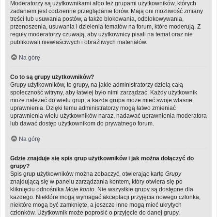
Moderatorzy są użytkownikami albo też grupami użytkowników, których
zadaniem jest codzienne przeglądanie forów. Mają oni możliwość zmiany
treści lub usuwania postów, a także blokowania, odblokowywania,
przenoszenia, usuwania i dzielenia tematów na forum, które moderują. Z
reguły moderatorzy czuwają, aby użytkownicy pisali na temat oraz nie
publikowali niewłaściwych i obraźliwych materiałów.
Na górę
Co to są grupy użytkowników?
Grupy użytkowników, to grupy, na jakie administratorzy dzielą całą
społeczność witryny, aby łatwiej było nimi zarządzać. Każdy użytkownik
może należeć do wielu grup, a każda grupa może mieć swoje własne
uprawnienia. Dzięki temu administratorzy mogą łatwo zmieniać
uprawnienia wielu użytkowników naraz, nadawać uprawnienia moderatora
lub dawać dostęp użytkownikom do prywatnego forum.
Na górę
Gdzie znajduje się spis grup użytkowników i jak można dołączyć do
grupy?
Spis grup użytkowników można zobaczyć, otwierając kartę
Grupy
znajdującą się w panelu zarządzania kontem, który otwiera się po
kliknięciu odnośnika
Moje konto
. Nie wszystkie grupy są dostępne dla
każdego. Niektóre mogą wymagać akceptacji przyjęcia nowego członka,
niektóre mogą być zamknięte, a jeszcze inne mogą mieć ukrytych
członków. Użytkownik może poprosić o przyjęcie do danej grupy,