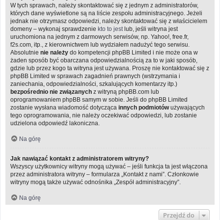
W tych sprawach, należy skontaktować się z jednym z administratorów,
których dane wyświetlone są na liście zespołu administracyjnego. Jeżeli
jednak nie otrzymasz odpowiedzi, należy skontaktować się z właścicielem
domeny – wykonaj sprawdzenie
kto to jest
lub, jeśli witryna jest
uruchomiona na jednym z darmowych serwisów, np. Yahoo!, free.fr,
f2s.com, itp., z kierownictwem lub wydziałem nadużyć tego serwisu.
Absolutnie
nie należy
do kompetencji phpBB Limited i nie może ona w
żaden sposób być obarczana odpowiedzialnością za to w jaki sposób,
gdzie lub przez kogo ta witryna jest używana. Proszę nie kontaktować się z
phpBB Limited w sprawach zagadnień prawnych (wstrzymania i
zaniechania, odpowiedzialności, szkalujących komentarzy itp.)
bezpośrednio nie związanych
z witryną phpBB.com lub
oprogramowaniem phpBB samym w sobie. Jeśli do phpBB Limited
zostanie wysłana wiadomość dotycząca
innych podmiotów
używających
tego oprogramowania, nie należy oczekiwać odpowiedzi, lub zostanie
udzielona odpowiedź lakoniczna.
Na górę
Jak nawiązać kontakt z administratorem witryny?
Wszyscy użytkownicy witryny mogą używać – jeśli funkcja ta jest włączona
przez administratora witryny – formularza „Kontakt z nami”. Członkowie
witryny mogą także używać odnośnika „Zespół administracyjny”.
Na górę
Przejdź do