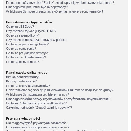
Do czego służy przycisk “Zapisz” znajdujący się w oknie tworzenia tematu?
Dlaczego mój post musi być akceptowany?
W jaki sposób mogę przesunąć swój temat na górę strony tematów?
Formatowanie i typy tematów
Co to jest BBCode?
Czy można używać języka HTML?
Co to są są emotikony?
Czy można umieszczać obrazki w poście?
Co to są ogłoszenia globalne?
Co to są ogłoszenia?
Co to są przyklejone tematy?
Co to są zamknięte tematy?
Co to są ikony tematu?
Rangi użytkownika i grupy
Kim są administratorzy?
Kim są moderatorzy?
Co to są grupy użytkowników?
Gdzie znajduje się spis grup użytkowników i jak można dołączyć do grupy?
W jaki sposób można zostać liderem grupy?
Dlaczego niektóre nazwy użytkowników są wyświetlane innymi kolorami?
Co to jest “Domyślna grupa użytkownika”?
Czym jest odnośnik “Zespół administracyjny”?
Prywatne wiadomości
Nie mogę wysyłać prywatnych wiadomości!
Otrzymuję niechciane prywatne wiadomości!