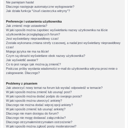
Nie pamiętam hasła!
Dlaczego następuje automatyczne wylogowanie?
Jak działa funkcja “Usuń ciasteczka witryny”?
Preferencje i ustawienia użytkownika
Jak zmienić moje ustawienia?
W jaki sposób można zapobiec wyświetlaniu nazwy użytkownika na liście
użytkowników przeglądających forum?
Jest wyświetlany nieprawidłowy czas!
Została wykonana zmiana strefy czasowej, a nadal jest wyświetlany nieprawidłowy
czas!
Mojego języka nie ma na liście!
Czym są obrazki wyświetlane obok nazwy użytkownika?
Jak wyświetlić awatar?
Co to jest ranga i jak można ją zmienić?
Podczas próby wysłania wiadomości e-mail do użytkownika witryna prosi mnie o
zalogowanie. Dlaczego?
Problemy z pisaniem
Jak utworzyć nowy temat na forum lub wysłać odpowiedź w temacie?
W jaki sposób można zmienić lub usunąć post?
W jaki sposób można dodać podpis do swojego posta?
W jaki sposób można utworzyć ankietę?
Dlaczego nie można dodać więcej opcji ankiety?
W jaki sposób zmienić lub usunąć ankietę?
Dlaczego nie mam dostępu do forum?
Dlaczego nie mogę dodawać załączników?
Dlaczego otrzymałem/otrzymałam ostrzeżenie?
W jaki sposób można zgłosić posty moderatorowi?