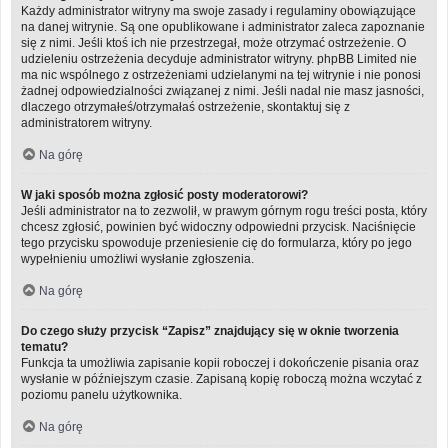
Każdy administrator witryny ma swoje zasady i regulaminy obowiązujące
na danej witrynie. Są one opublikowane i administrator zaleca zapoznanie
się z nimi. Jeśli ktoś ich nie przestrzegał, może otrzymać ostrzeżenie. O
udzieleniu ostrzeżenia decyduje administrator witryny. phpBB Limited nie
ma nic wspólnego z ostrzeżeniami udzielanymi na tej witrynie i nie ponosi
żadnej odpowiedzialności związanej z nimi. Jeśli nadal nie masz jasności,
dlaczego otrzymałeś/otrzymałaś ostrzeżenie, skontaktuj się z
administratorem witryny.
Na górę
W jaki sposób można zgłosić posty moderatorowi?
Jeśli administrator na to zezwolił, w prawym górnym rogu treści posta, który
chcesz zgłosić, powinien być widoczny odpowiedni przycisk. Naciśnięcie
tego przycisku spowoduje przeniesienie cię do formularza, który po jego
wypełnieniu umożliwi wysłanie zgłoszenia.
Na górę
Do czego służy przycisk “Zapisz” znajdujący się w oknie tworzenia
tematu?
Funkcja ta umożliwia zapisanie kopii roboczej i dokończenie pisania oraz
wysłanie w późniejszym czasie. Zapisaną kopię roboczą można wczytać z
poziomu panelu użytkownika.
Na górę