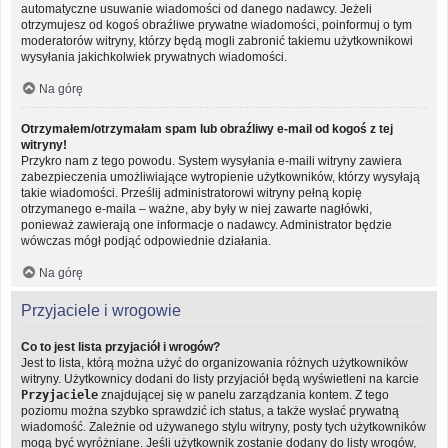
automatyczne usuwanie wiadomości od danego nadawcy. Jeżeli
otrzymujesz od kogoś obraźliwe prywatne wiadomości, poinformuj o tym
moderatorów witryny, którzy będą mogli zabronić takiemu użytkownikowi
wysyłania jakichkolwiek prywatnych wiadomości.
Na górę
Otrzymałem/otrzymałam spam lub obraźliwy e-mail od kogoś z tej
witryny!
Przykro nam z tego powodu. System wysyłania e-maili witryny zawiera
zabezpieczenia umożliwiające wytropienie użytkowników, którzy wysyłają
takie wiadomości. Prześlij administratorowi witryny pełną kopię
otrzymanego e-maila – ważne, aby były w niej zawarte nagłówki,
ponieważ zawierają one informacje o nadawcy. Administrator będzie
wówczas mógł podjąć odpowiednie działania.
Na górę
Przyjaciele i wrogowie
Co to jest lista przyjaciół i wrogów?
Jest to lista, którą można użyć do organizowania różnych użytkowników
witryny. Użytkownicy dodani do listy przyjaciół będą wyświetleni na karcie
Przyjaciele
znajdującej się w panelu zarządzania kontem. Z tego
poziomu można szybko sprawdzić ich status, a także wysłać prywatną
wiadomość. Zależnie od używanego stylu witryny, posty tych użytkowników
mogą być wyróżniane. Jeśli użytkownik zostanie dodany do listy wrogów,