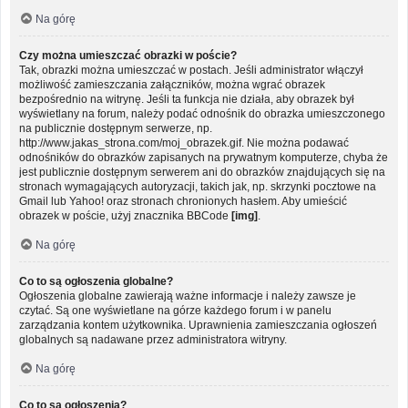
Na górę
Czy można umieszczać obrazki w poście?
Tak, obrazki można umieszczać w postach. Jeśli administrator włączył
możliwość zamieszczania załączników, można wgrać obrazek
bezpośrednio na witrynę. Jeśli ta funkcja nie działa, aby obrazek był
wyświetlany na forum, należy podać odnośnik do obrazka umieszczonego
na publicznie dostępnym serwerze, np.
http://www.jakas_strona.com/moj_obrazek.gif. Nie można podawać
odnośników do obrazków zapisanych na prywatnym komputerze, chyba że
jest publicznie dostępnym serwerem ani do obrazków znajdujących się na
stronach wymagających autoryzacji, takich jak, np. skrzynki pocztowe na
Gmail lub Yahoo! oraz stronach chronionych hasłem. Aby umieścić
obrazek w poście, użyj znacznika BBCode
[img]
.
Na górę
Co to są ogłoszenia globalne?
Ogłoszenia globalne zawierają ważne informacje i należy zawsze je
czytać. Są one wyświetlane na górze każdego forum i w panelu
zarządzania kontem użytkownika. Uprawnienia zamieszczania ogłoszeń
globalnych są nadawane przez administratora witryny.
Na górę
Co to są ogłoszenia?