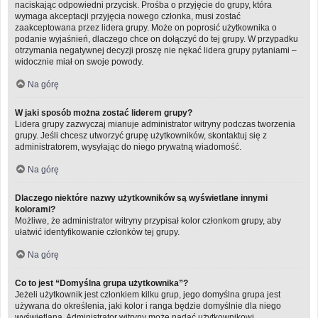
naciskając odpowiedni przycisk. Prośba o przyjęcie do grupy, która
wymaga akceptacji przyjęcia nowego członka, musi zostać
zaakceptowana przez lidera grupy. Może on poprosić użytkownika o
podanie wyjaśnień, dlaczego chce on dołączyć do tej grupy. W przypadku
otrzymania negatywnej decyzji proszę nie nękać lidera grupy pytaniami –
widocznie miał on swoje powody.
Na górę
W jaki sposób można zostać liderem grupy?
Lidera grupy zazwyczaj mianuje administrator witryny podczas tworzenia
grupy. Jeśli chcesz utworzyć grupę użytkowników, skontaktuj się z
administratorem, wysyłając do niego prywatną wiadomość.
Na górę
Dlaczego niektóre nazwy użytkowników są wyświetlane innymi
kolorami?
Możliwe, że administrator witryny przypisał kolor członkom grupy, aby
ułatwić identyfikowanie członków tej grupy.
Na górę
Co to jest “Domyślna grupa użytkownika”?
Jeżeli użytkownik jest członkiem kilku grup, jego domyślna grupa jest
używana do określenia, jaki kolor i ranga będzie domyślnie dla niego
wyświetlana. Administrator witryny może nadać użytkownikowi